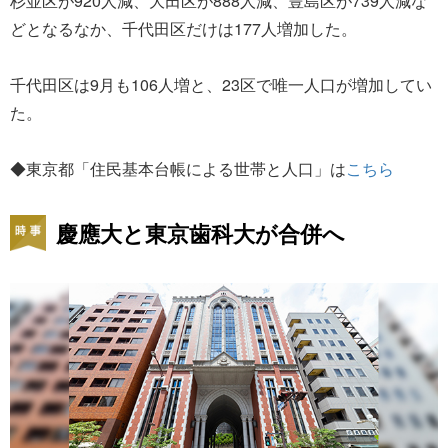
杉並区が920人減、大田区が888人減、豊島区が739人減な
どとなるなか、千代田区だけは177人増加した。
千代田区は9月も106人増と、23区で唯一人口が増加してい
た。
◆東京都「住民基本台帳による世帯と人口」は
こちら
慶應大と東京歯科大が合併へ