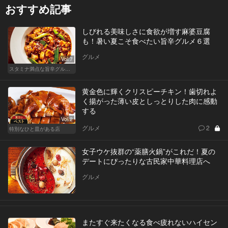
おすすめ記事
しびれる美味しさに食欲が増す麻婆豆腐
も！暑い夏こそ食べたい旨辛グルメ６選
グルメ
Vol.7
スタミナ満点な旨辛グルメが旨い！東京の人気店へ
黄金色に輝くクリスピーチキン！歯切れよ
く揚がった薄い皮としっとりした肉に感動
する
Vol.2
グルメ
2
特別なひと皿がある店
女子ウケ抜群の“薬膳火鍋”がこれだ！夏の
デートにぴったりな古民家中華料理店へ
グルメ
またすぐ来たくなる食べ疲れないハイセン