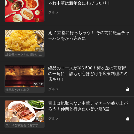
ゃれ中華は新年会にもぴったり！
グルメ
え!? 京都に行っちゃう！ その前に絶品チャ
ーハンをかっ込みに
Vol.9
編集長オーツキの 磨け、バカ舌！ 学べ、オトナの遊び
絶品のコースが￥6,500！梅ヶ丘の商店街
の一角に、誰もが心ほどける広東料理の名
店あり！
Vol.12
グルメ
世田谷が誇る名店
青山は気取らない中華ディナーで盛り上が
ろう！仲間と行きたい旨い店3選
グルメ
Vol.3
グルメな歓迎会におすすめな東京の人気店