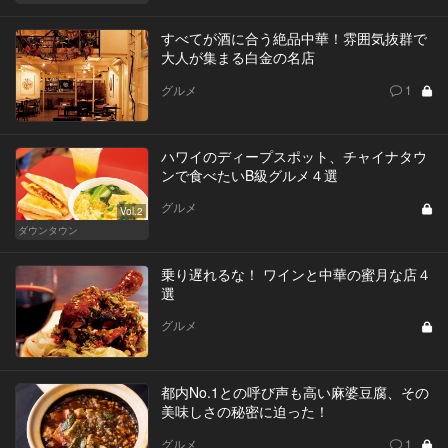
すべてが酒に合う絶品中華！雰囲気抜群で
大人が集まる白金の名店
グルメ
1
ハワイのディープスポット、チャイナタウ
ンで食べたいB級グルメ４選
グルメ
Vol.2
ダウンタウン
乗り遅れるな！ ワインと中華の蜜月な店４
選
グルメ
都内No.1との呼び声も高い麻婆豆腐、その
美味しさの秘密に迫った！
グルメ
1