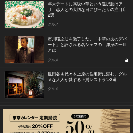
年末デートに高級中華という選択肢はア
リ！恋人との大切な日にぴったりの注目店
2選
グルメ
市川猿之助を魅了した、「中華の技のデパ
ート」と評される名シェフの、渾身の一皿
とは
グルメ
世田谷＆代々木上原の住宅街に潜む、グル
メな大人が愛する上質レストラン3選
グルメ