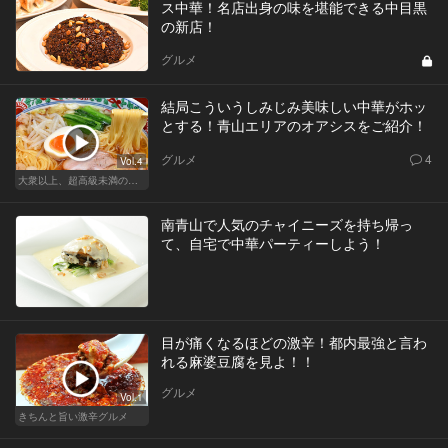
ス中華！名店出身の味を堪能できる中目黒
の新店！
グルメ
結局こういうしみじみ美味しい中華がホッ
とする！青山エリアのオアシスをご紹介！
グルメ
4
Vol.4
大衆以上、超高級未満の絶品中華
南青山で人気のチャイニーズを持ち帰っ
て、自宅で中華パーティーしよう！
目が痛くなるほどの激辛！都内最強と言わ
れる麻婆豆腐を見よ！！
グルメ
Vol.1
きちんと旨い激辛グルメ