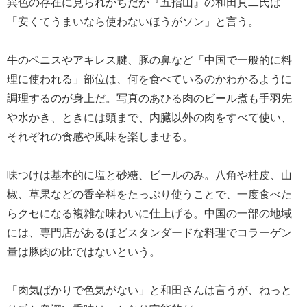
異色の存在に見られがちだが『五指山』の和田真二氏は
「安くてうまいなら使わないほうがソン」と言う。
牛のペニスやアキレス腱、豚の鼻など「中国で一般的に料
理に使われる」部位は、何を食べているのかわかるように
調理するのが身上だ。写真のあひる肉のビール煮も手羽先
や水かき、ときには頭まで、内臓以外の肉をすべて使い、
それぞれの食感や風味を楽しませる。
味つけは基本的に塩と砂糖、ビールのみ。八角や桂皮、山
椒、草果などの香辛料をたっぷり使うことで、一度食べた
らクセになる複雑な味わいに仕上げる。中国の一部の地域
には、専門店があるほどスタンダードな料理でコラーゲン
量は豚肉の比ではないという。
「肉気ばかりで色気がない」と和田さんは言うが、ねっと