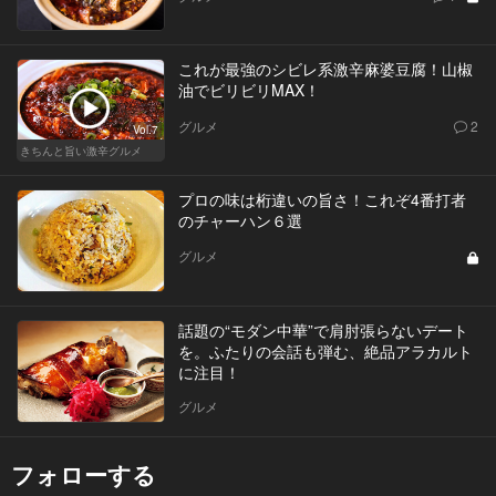
これが最強のシビレ系激辛麻婆豆腐！山椒
油でビリビリMAX！
グルメ
2
Vol.7
きちんと旨い激辛グルメ
プロの味は桁違いの旨さ！これぞ4番打者
のチャーハン６選
グルメ
話題の“モダン中華”で肩肘張らないデート
を。ふたりの会話も弾む、絶品アラカルト
に注目！
グルメ
フォローする