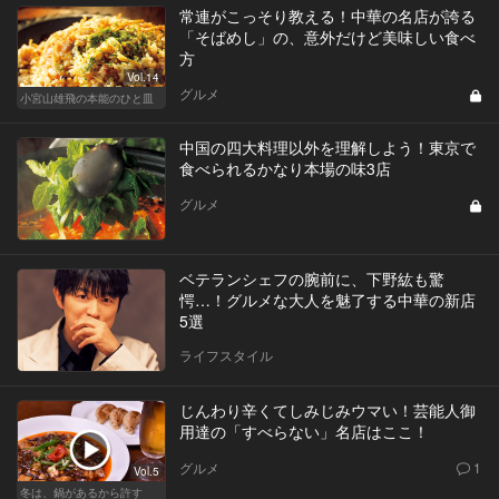
常連がこっそり教える！中華の名店が誇る
「そばめし」の、意外だけど美味しい食べ
方
Vol.14
グルメ
小宮山雄飛の本能のひと皿
中国の四大料理以外を理解しよう！東京で
食べられるかなり本場の味3店
グルメ
ベテランシェフの腕前に、下野紘も驚
愕…！グルメな大人を魅了する中華の新店
5選
ライフスタイル
じんわり辛くてしみじみウマい！芸能人御
用達の「すべらない」名店はここ！
グルメ
1
Vol.5
冬は、鍋があるから許す