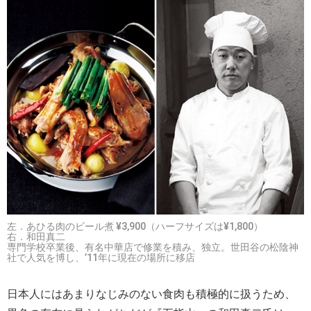
左．あひる肉のビール煮 ¥3,900（ハーフサイズは¥1,800）
右．和田真二
専門学校卒業後、有名中華店で修業を積み、独立。世田谷の松陰神
社で人気を博し、’11年に現在の場所に移店
日本人にはあまりなじみのない食肉も積極的に扱うため、