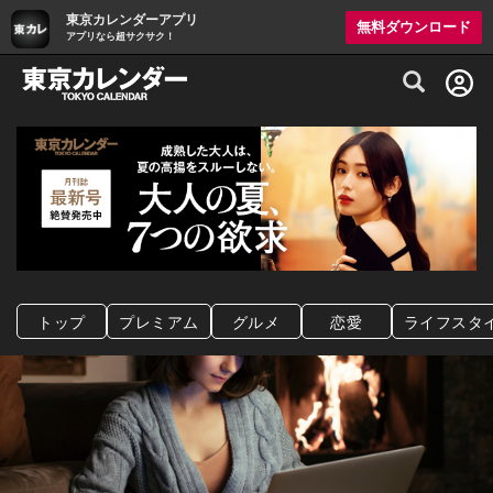
東京カレンダーアプリ
無料ダウンロード
アプリなら超サクサク！
グルメ情報・プレミアムレストラン予約サイト
トップ
プレミアム
グルメ
恋愛
ライフスタ