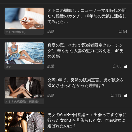
オトコの棚卸し：ニューノーマル時代の新
たな婚活のカタチ。10年前の元彼に連絡し
てみたら…
Vol.1
恋愛
54
オトコの棚卸し
真夏の罠、それは"既婚者限定クルージン
グ"。華やかな人妻の魅力に悶える、40男
の苦悩
Vol.3
恋愛
65
ダディ
交際1年で、突然の破局宣言。男が彼女を
満足させられなかった理由は？
恋愛
113
Vol.85
オトナの恋愛論～宿題編～
男女のAorB〜回答編〜：出会ってすぐ家に
行った女or３ヶ月焦らした女。本命彼女に
選ばれたのは？
Vol.1