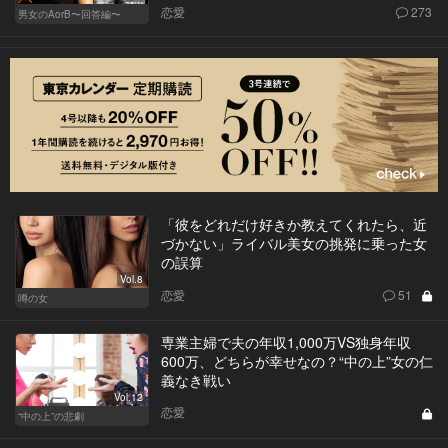
恋愛
273
男女のAorB〜回答編〜
「彼をどれだけ好きか教えてくれたら、近
づかない」ライバル美女の挑発に乗った女
の誤算
Vol.8
恋愛
51
噂の女
専業主婦で夫の年収1,000万VS独身年収
600万、どちらが幸せなの？“中の上”女の仁
義なき戦い
Vol.12
恋愛
“中の上”の悲劇