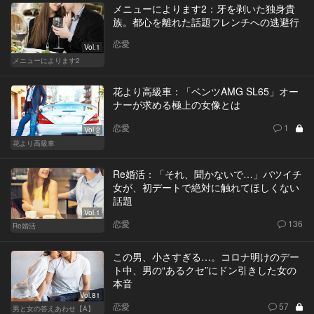
メニューによります2：牙を剥いた独身貴
族。都心を離れた話題フレンチへの逃避行
恋愛
Vol.1
メニューによります2
花より高級車：「ベンツAMG SL65」オー
ナーが求める極上の女像とは
恋愛
1
Vol.2
花より高級車
Re婚活：「それ、聞かないで…」バツイチ
女が、初デートで絶対に触れてほしくない
話題
Vol.1
恋愛
136
Re婚活
この男、小さすぎる…。コロナ明けのデー
ト中、男の“あるクセ”にドン引きした女の
本音
Vol.81
恋愛
57
男と女の答えあわせ【A】