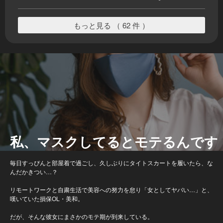
もっと見る （ 62 件 ）
私、マスクしてるとモテるんです
毎日すっぴんと部屋着で過ごし、久しぶりにタイトスカートを履いたら、な
んだかきつい…？
リモートワークと自粛生活で美容への努力を怠り「女としてヤバい…」と、
嘆いていた損保OL・美和。
だが、そんな彼女にまさかのモテ期が到来している。