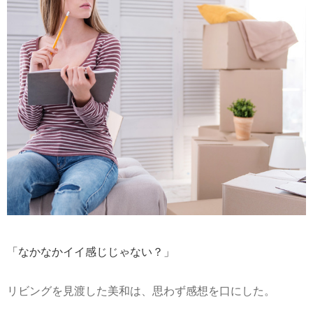
「なかなかイイ感じじゃない？」
リビングを見渡した美和は、思わず感想を口にした。