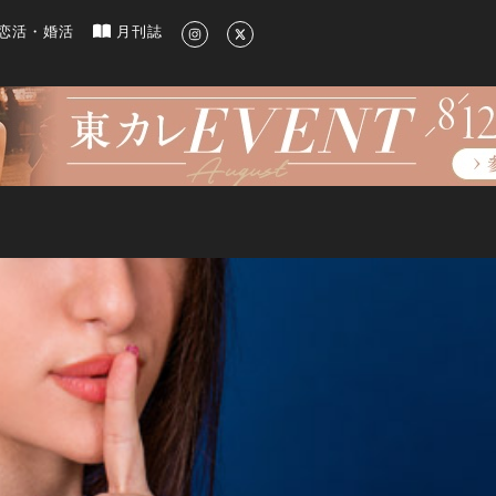
新のグルメ、洗練されたライフスタイル情報
恋活・婚活
月刊誌