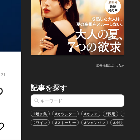
広告掲載はこちら≫
.21
記事を探す
の
#焼き鳥
#カウンター
#カフェ
#採用
#恋愛
#ワイン
#ストーリー
#シャンパン
#小説
#イ