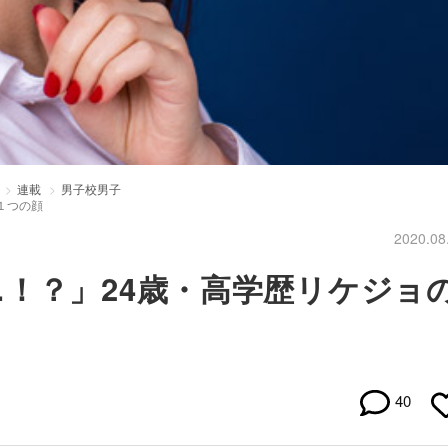
連載
男子校男子
１つの顔
2020.08
！？」24歳・高学歴リケジョ
40