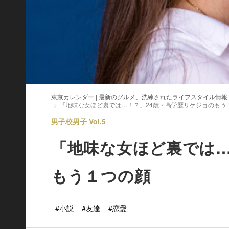
東京カレンダー | 最新のグルメ、洗練されたライフスタイル情報
「地味な女ほど裏では…！？」24歳・高学歴リケジョのもう
男子校男子 Vol.5
「地味な女ほど裏では…
もう１つの顔
#小説
#友達
#恋愛