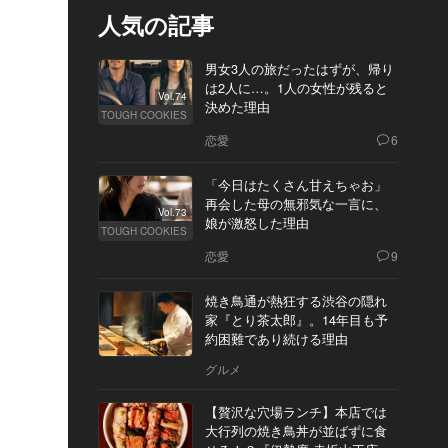
人気の記事
男女3人の旅だったはずが、帰り
は2人に…。1人の女性が残ると
Vol.74
決めた理由
TOUGH COOKIES
恋愛
6
「今日はたくさん甘えちゃお」
再会した母の無邪気な一言に、
Vol.73
娘が激怒した理由
TOUGH COOKIES
恋愛
9
焼き鳥通が熱狂する渋谷の隠れ
家『とり茶太郎』。14年目も予
約困難であり続ける理由
グルメ
【贅沢な穴場ランチ】本店では
大行列の焼き鳥丼が並ばずに食