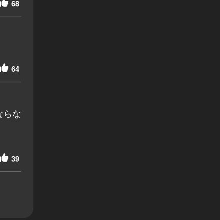
68
64
ならな
39