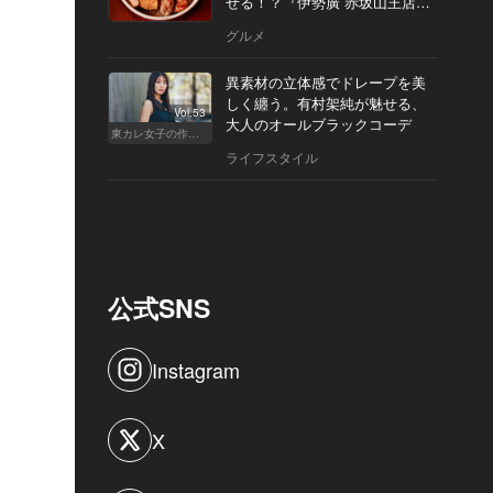
せる！？『伊勢廣 赤坂山王店』
へ
グルメ
異素材の立体感でドレープを美
しく纏う。有村架純が魅せる、
Vol.53
大人のオールブラックコーデ
東カレ女子の作り方
ライフスタイル
公式SNS
Instagram
X