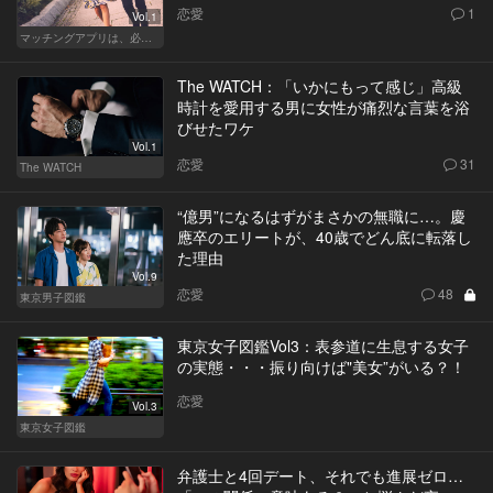
恋愛
1
Vol.1
マッチングアプリは、必然に。
The WATCH：「いかにもって感じ」高級
時計を愛用する男に女性が痛烈な言葉を浴
びせたワケ
Vol.1
恋愛
31
The WATCH
“億男”になるはずがまさかの無職に…。慶
應卒のエリートが、40歳でどん底に転落し
た理由
Vol.9
恋愛
48
東京男子図鑑
東京女子図鑑Vol3：表参道に生息する女子
の実態・・・振り向けば"美女”がいる？！
恋愛
Vol.3
東京女子図鑑
弁護士と4回デート、それでも進展ゼロ…