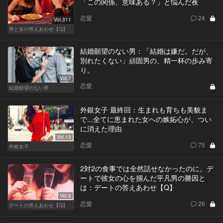
「この関係、意味ある？」と悩んだ夜
恋愛
24
Vol.311
男と女の答えあわせ【Q】
結婚願望のない男：「結婚は嫌だ。だが、
別れたくない」頑固男の、精一杯の歩み寄
り。
Vol.7
恋愛
結婚願望のない男
外銀女子 最終回：生まれも育ちも美貌ま
で...全てに恵まれた女への嫉妬心が、つい
に消えた理由
Vol.13
恋愛
75
外銀女子
2対2の食事では全然話せなかったのに。デ
ートで彼女の心を掴んだ平凡男の勝因と
は：デートの答えあわせ【Q】
Vol.8
恋愛
26
デートの答えあわせ【Q】