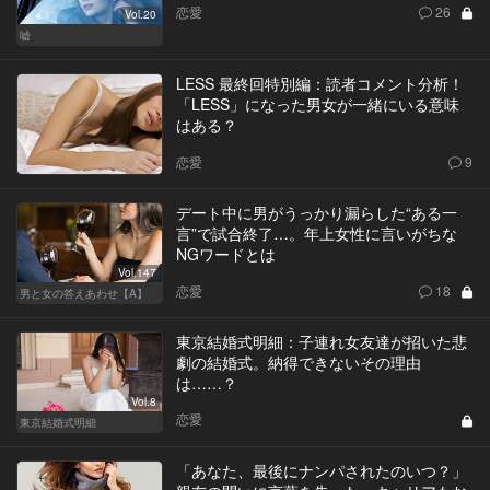
恋愛
26
Vol.20
嘘
LESS 最終回特別編：読者コメント分析！
「LESS」になった男女が一緒にいる意味
はある？
恋愛
9
デート中に男がうっかり漏らした“ある一
言”で試合終了…。年上女性に言いがちな
NGワードとは
Vol.147
恋愛
18
男と女の答えあわせ【A】
東京結婚式明細：子連れ女友達が招いた悲
劇の結婚式。納得できないその理由
は……？
Vol.8
恋愛
東京結婚式明細
「あなた、最後にナンパされたのいつ？」