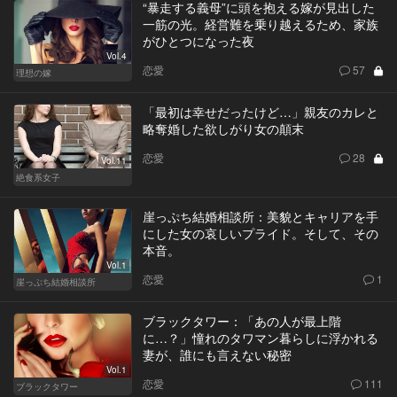
“暴走する義母”に頭を抱える嫁が見出した
一筋の光。経営難を乗り越えるため、家族
がひとつになった夜
Vol.4
恋愛
57
理想の嫁
「最初は幸せだったけど…」親友のカレと
略奪婚した欲しがり女の顛末
恋愛
28
Vol.11
絶食系女子
崖っぷち結婚相談所：美貌とキャリアを手
にした女の哀しいプライド。そして、その
本音。
Vol.1
恋愛
1
崖っぷち結婚相談所
ブラックタワー：「あの人が最上階
に…？」憧れのタワマン暮らしに浮かれる
妻が、誰にも言えない秘密
Vol.1
恋愛
111
ブラックタワー