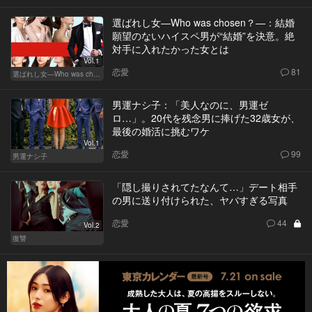
選ばれし女―Who was chosen？―：結婚
願望のないハイスペ男が“結婚”を決意。絶
対手に入れたかった女とは
Vol.1
恋愛
81
選ばれし女―Who was chosen？―
男運ナシ子：「美人なのに、男運ゼ
ロ…」。20代を残念男に捧げた32歳女が、
最後の婚活に挑むワケ
Vol.1
恋愛
99
男運ナシ子
「隠し撮りされてたなんて…」デート相手
の男に送り付けられた、ヤバすぎる写真
恋愛
44
Vol.2
復讐