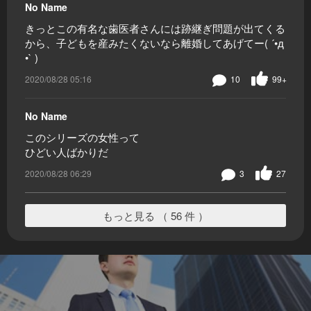
No Name
きっとこの有名な歯医者さんには跡継ぎ問題が出てくる
から、子どもを産みたくないなら離婚してあげてー( ´•д
•` )
2020/08/28 05:16
10
99+
No Name
このシリーズの女性って
ひどい人ばかりだ
2020/08/28 06:29
3
27
もっと見る （ 56 件 ）