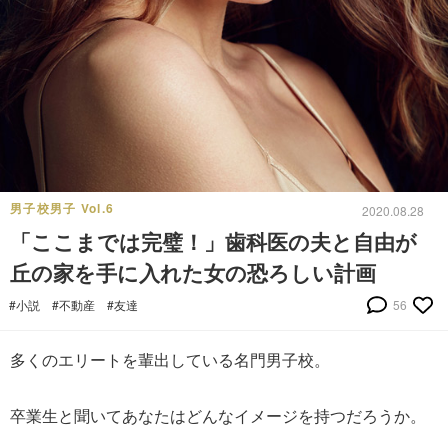
男子校男子 Vol.6
2020.08.28
「ここまでは完璧！」歯科医の夫と自由が
丘の家を手に入れた女の恐ろしい計画
#小説
#不動産
#友達
56
多くのエリートを輩出している名門男子校。
卒業生と聞いてあなたはどんなイメージを持つだろうか。