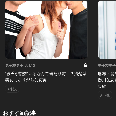
男子校男子 Vol.12
男子校男子 V
“彼氏が複数”いるなんて当たり前！？清楚系
麻布・開
美女にありがちな真実
器用な恋
集編
#小説
#小説
おすすめ記事