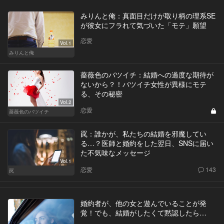
みりんと俺：真面目だけが取り柄の理系SE
が彼女にフラれて気づいた「モテ」願望
恋愛
Vol.1
みりんと俺
薔薇色のバツイチ：結婚への過度な期待が
ないから？！バツイチ女性が異様にモテ
る、その秘密
Vol.2
恋愛
薔薇色のバツイチ
罠：誰かが、私たちの結婚を邪魔してい
る…？医師と婚約をした翌日、SNSに届い
た不気味なメッセージ
Vol.1
恋愛
143
罠
婚約者が、他の女と遊んでいることが発
覚！でも、結婚がしたくて黙認したら…