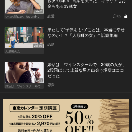
親友の問いに言葉を失った、キャリアもお
金もある39歳女
Vol.2
恋愛
62
いつの間にか、Around40
果たして”子供をもつ”ことは、本当に幸せ
なのか！？「人形町の女」全話総集編
恋愛
Vol.10
人形町の女
婚活は、ワインスクールで：30歳の女が、
2段飛ばしで上質な男と出会う場所はココ
だった
Vol.1
恋愛
婚活は、ワインスクールで