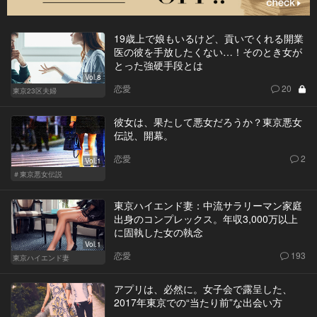
19歳上で娘もいるけど、貢いでくれる開業
医の彼を手放したくない…！そのとき女が
とった強硬手段とは
Vol.8
恋愛
20
東京23区夫婦
彼女は、果たして悪女だろうか？東京悪女
伝説、開幕。
恋愛
2
Vol.1
＃東京悪女伝説
東京ハイエンド妻：中流サラリーマン家庭
出身のコンプレックス。年収3,000万以上
に固執した女の執念
Vol.1
恋愛
193
東京ハイエンド妻
アプリは、必然に。女子会で露呈した、
2017年東京での“当たり前”な出会い方