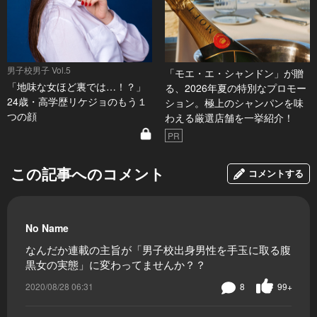
男子校男子 Vol.5
「モエ・エ・シャンドン」が贈
「地味な女ほど裏では…！？」
る、2026年夏の特別なプロモー
24歳・高学歴リケジョのもう１
ション。極上のシャンパンを味
つの顔
わえる厳選店舗を一挙紹介！
PR
この記事へのコメント
コメントする
No Name
なんだか連載の主旨が「男子校出身男性を手玉に取る腹
黒女の実態」に変わってませんか？？
2020/08/28 06:31
8
99+