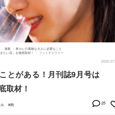
連載
東カレの素敵な大人に必要なこと
行きたい店」を徹底取材！
フォトギャラリー
2020.07
ことがある！月刊誌9月号は
底取材！
25
テル
#肉