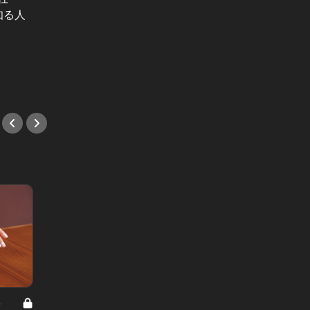
満足できる大人の港区ランチデート
知る人
トラン
Vol.2
港区でランチ女子会の鉄板はここ！
るしか
艶やかな料理に盛り上がる、大人の
#フレ
レストラン4選
#女子会
8
男と女の答えあわせ【A】 Vol.308