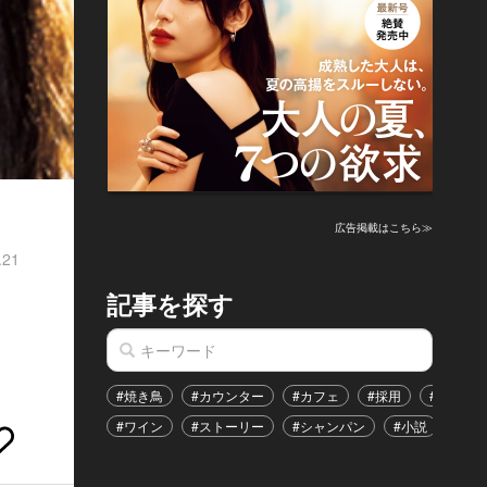
広告掲載はこちら≫
.21
記事を探す
#焼き鳥
#カウンター
#カフェ
#採用
#恋愛
#ワイン
#ストーリー
#シャンパン
#小説
#イ