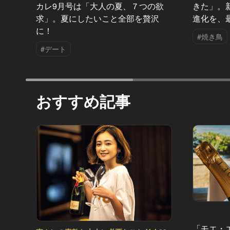
カレ9月号は「大人の夏、７つの欲
きた」。
求」。夏にしたいこと全部を贅沢
進化を、
に！
#焼き鳥
#デート
おすすめ記事
「モエ・