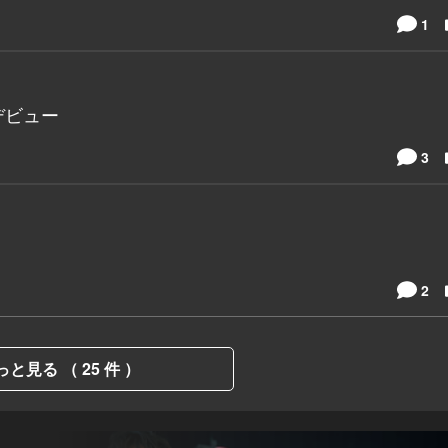
1
デビュー
3
。
2
っと見る （ 25 件 ）