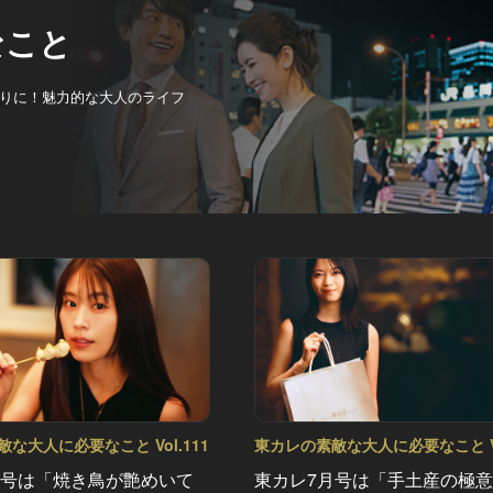
なこと
りに！魅力的な大人のライフ
な大人に必要なこと Vol.111
東カレの素敵な大人に必要なこと Vo
月号は「焼き鳥が艶めいて
東カレ7月号は「手土産の極