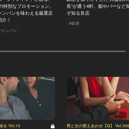
夏の特別なプロモーション。
長”が通う4軒。鮨やバーなど
ャンパンを味わえる厳選店
ぞ知る良店
紹介！
#銀座
シャンパン
 Vol.15
男と女の答えあわせ【Q】 Vol.30