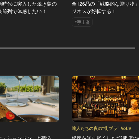
新時代に突入した焼き鳥の
全126品の「戦略的な贈り物
最前列で体感したい！
ジネスが好転する！
#手土産
達人たちの夜の“街ブラ” Vol.9
エ・シャンドン」が贈る、
銀座を知り尽くした“呉服店の