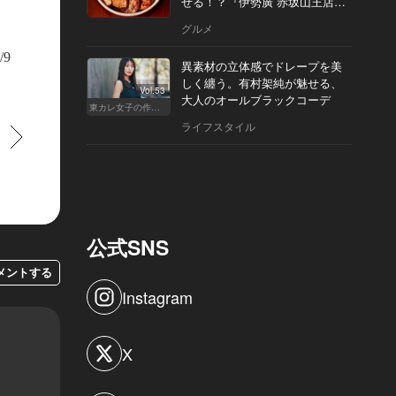
せる！？『伊勢廣 赤坂山王店』
へ
グルメ
/9
異素材の立体感でドレープを美
しく纏う。有村架純が魅せる、
Vol.53
大人のオールブラックコーデ
東カレ女子の作り方
ライフスタイル
すすむ
公式SNS
メントする
Instagram
X