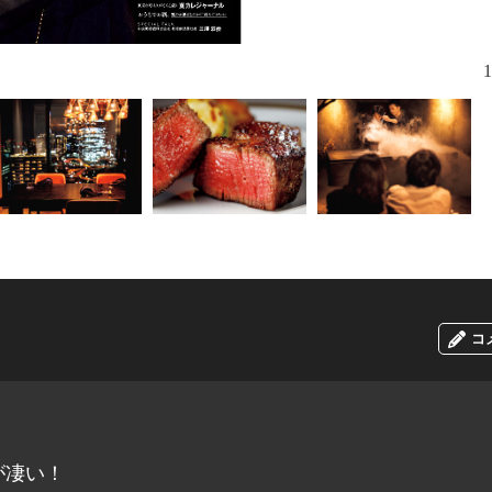
1
コ
が凄い！