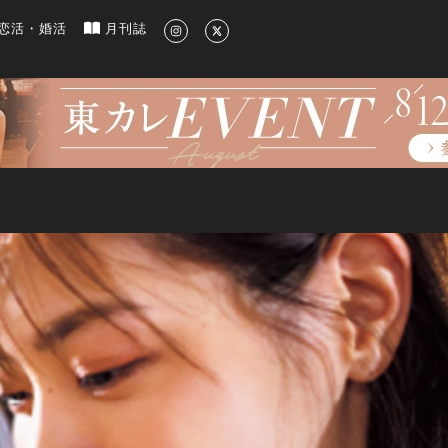
新のグルメ、洗練されたライフスタイル情報
恋活・婚活
月刊誌