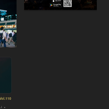
l.110
東カレの素敵な大人に必要なこと Vol.109
東カレの
意」。
東カレ6月号は「会食の神髄」。ビ
東カレ