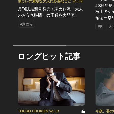
東カレの素敵な大人に必要なこと Vol.39
2026年
月刊誌最新号発売！東カレ流「大人
極上のシ
のおうち時間」の正解を大発表！
舗を一挙
#家飲み
PR
#
ロングヒット記事
TOUGH COOKIES Vol.51
今夜、罪の味を