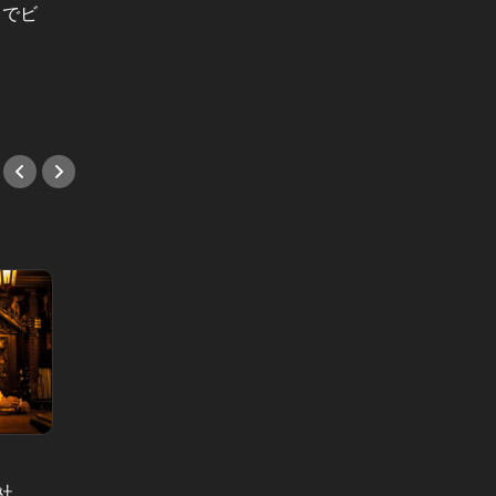
」でビ
ジネスが大きく動く新年度、「デキ
店」。
る会食」を演出する店を徹底取材！
が登場
への招
#会食
#デー
社
感度の