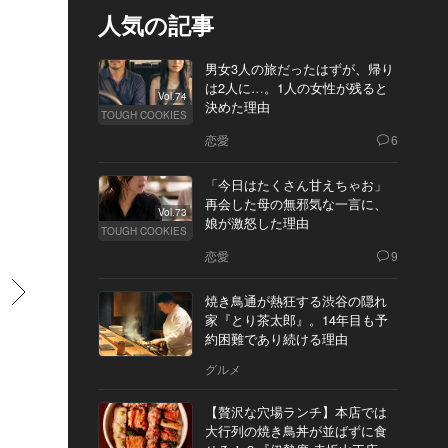
人気の記事
男女3人の旅だったはずが、帰り
は2人に…。1人の女性が残ると
Vol.74
決めた理由
TOUGH COOKIES
恋愛
6
「今日はたくさん甘えちゃお」
再会した母の無邪気な一言に、
Vol.73
娘が激怒した理由
TOUGH COOKIES
恋愛
9
すすむ
焼き鳥通が熱狂する渋谷の隠れ
家『とり茶太郎』。14年目も予
約困難であり続ける理由
グルメ
【贅沢な穴場ランチ】本店では
大行列の焼き鳥丼が並ばずに食