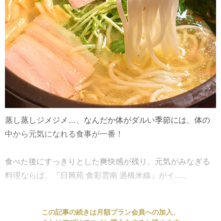
蒸し蒸しジメジメ…、なんだか体がダルい季節には、体の
中から元気になれる食事が一番！
食べた後にすっきりとした爽快感が残り、元気がみなぎる
料理ならば、『日興苑 食彩雲南 過橋米線』がイ......
この記事の続きは月額プラン会員への加入、