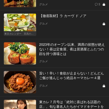
グルメ
3
【徹底取材】ラ カーヴ ド ノア
グルメ
Vol.11
東京カレンダー 至高の名店シリーズ
2023年のオープン以来、満席の状態が絶え
ない！昼は定食屋、夜は居酒屋とふたつの
顔を持つ酒場とは
グルメ
旨い！辛い！食欲が止まらない！どんどん
ご飯が進んじゃう絶品キーマカレー４選
グルメ
東カレ７月号は「絶対に喜ばれる話題の
店」。旬な著名人たちがイマドキデートを