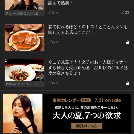
誌面で熱演！
Vol.62
グルメ
23
東カレの素敵な大人に必要なこと
箸で切れるほどトロトロ！とことんタンを
味わえる名店はここだ！
グルメ
今こそ見直そう！女子のお一人様ディナー
すら難なく受け止める、品川駅のグルメ感
度の高さを見よ！
Vol.2
グルメ
新幹線の帰りにちょっと１杯！東京駅、品川からアクセスがいい人気店