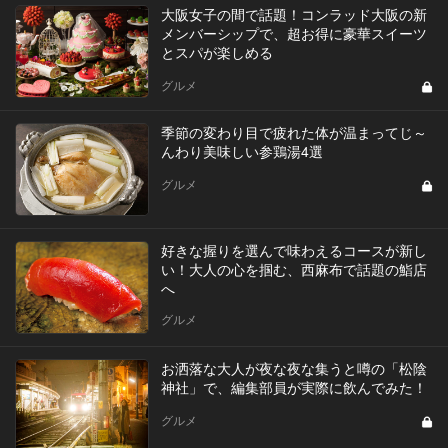
大阪女子の間で話題！コンラッド大阪の新
メンバーシップで、超お得に豪華スイーツ
とスパが楽しめる
グルメ
季節の変わり目で疲れた体が温まってじ～
んわり美味しい参鶏湯4選
グルメ
好きな握りを選んで味わえるコースが新し
い！大人の心を掴む、西麻布で話題の鮨店
へ
グルメ
お洒落な大人が夜な夜な集うと噂の「松陰
神社」で、編集部員が実際に飲んでみた！
グルメ