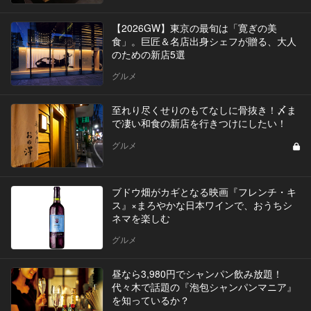
【2026GW】東京の最旬は「寛ぎの美
食」。巨匠＆名店出身シェフが贈る、大人
のための新店5選
グルメ
至れり尽くせりのもてなしに骨抜き！〆ま
で凄い和食の新店を行きつけにしたい！
グルメ
ブドウ畑がカギとなる映画『フレンチ・キ
ス』×まろやかな日本ワインで、おうちシ
ネマを楽しむ
グルメ
昼なら3,980円でシャンパン飲み放題！
代々木で話題の『泡包シャンパンマニア』
を知っているか？