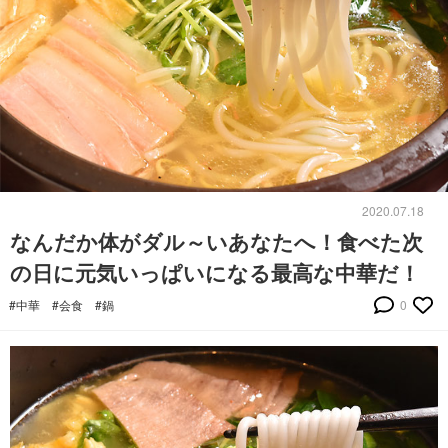
2020.07.18
なんだか体がダル～いあなたへ！食べた次
の日に元気いっぱいになる最高な中華だ！
#中華
#会食
#鍋
0