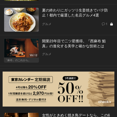
夏の終わりにガッツリ生姜焼きでバテ防
止！都内で厳選した名店グルメ4選
グルメ
1
開業23年目で二ツ星獲得。『西麻布 鮨
真』の進化する美学と確かな技術とは
グルメ
Vol.12
「麻布」のこれから。
女性がときめく焼き鳥デートなら、この6