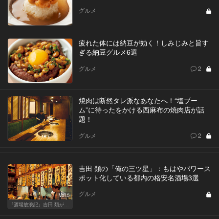
グルメ
疲れた体には納豆が効く！しみじみと旨す
ぎる納豆グルメ6選
グルメ
2
焼肉は断然タレ派なあなたへ！“塩ブー
ム”に待ったをかける西麻布の焼肉店が話
題！
グルメ
2
吉田 類の「俺の三ツ星」：もはやパワース
ポット化している都内の格安名酒場3選
グルメ
Vol.5
『酒場放浪記』吉田 類が酒場指南！この酒場に行っときゃ間違いない