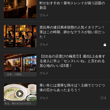
軒がおすすめ！最旬トレンドが揃う話題の
新店
グルメ
恵比寿の連日満卓状態の人気イタリアン！
実はこの時期、静かなテラスが狙い目だっ
た！
グルメ
【2次会の店選びの極意①】週2以上会食す
る達人に学ぶ「センスいいね」と言われる
居心地のいい店5選！
Vol.7
グルメ
「会食」の極意。
寒い冬には濃厚な鶏そば！土鍋でぐつぐつ
体の芯からあったまろう！
グルメ
2
Vol.10
冬は、鍋があるから許す