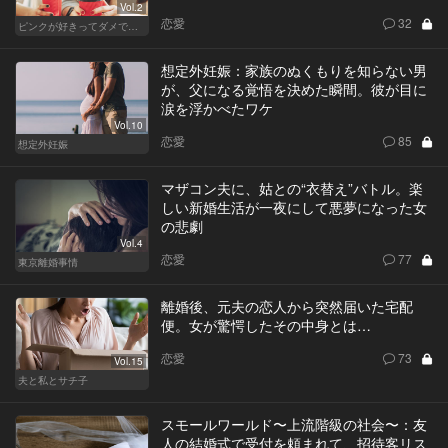
Vol.2
恋愛
32
ピンクが好きってダメですか？
想定外妊娠：家族のぬくもりを知らない男
が、父になる覚悟を決めた瞬間。彼が目に
涙を浮かべたワケ
Vol.10
恋愛
85
想定外妊娠
マザコン夫に、姑との“衣替え”バトル。楽
しい新婚生活が一夜にして悪夢になった女
の悲劇
Vol.4
恋愛
77
東京離婚事情
離婚後、元夫の恋人から突然届いた宅配
便。女が驚愕したその中身とは…
恋愛
73
Vol.15
夫と私とサチ子
スモールワールド〜上流階級の社会〜：友
人の結婚式で受付を頼まれて、招待客リス