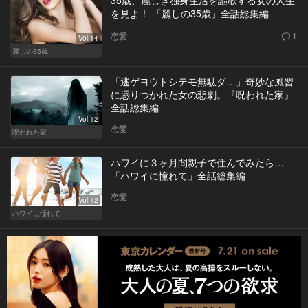
を見よ！ 「麗しの35歳」全話総集編
恋愛
1
Vol.14
麗しの35歳
「逃ゲヨウトシテモ無駄ダ…」奇妙な風習
に憑りつかれた女の悲劇。『呪われた家』
全話総集編
Vol.12
恋愛
呪われた家
ハワイに３ヶ月間親子で住んでみたら…
「ハワイに憧れて」全話総集編
恋愛
Vol.12
ハワイに憧れて