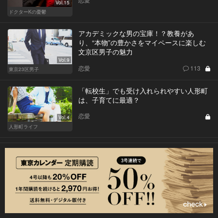
Vol.15
ドクターKの憂鬱
アカデミックな男の宝庫！？教養があ
り、“本物”の豊かさをマイペースに楽しむ
文京区男子の魅力
Vol.9
恋愛
113
東京23区男子
「転校生」でも受け入れられやすい人形町
は、子育てに最適？
恋愛
Vol.4
人形町ライフ