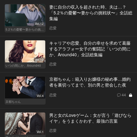
妻に自分の収入を超された時、夫は…？
「5.2％の憂鬱〜妻からの挑戦状〜」全話総
集編
Vol.12
恋愛
5.2％の憂鬱〜妻からの挑戦状〜
キャリアや恋愛、自分の幸せを求めて葛藤
するアラフォー女子の奮闘記「いつの間に
か、Around40」全話総集編
Vol.12
恋愛
いつの間にか、Around40
京都ちゃん：箱入りお嬢様の秘め事…婚約
者を裏切ってまで、別の男と密会した夜
恋愛
44
Vol.4
京都ちゃん
男と女のLoveゲーム：女が言う「遊びなら
イヤ」をうまくかわす、最強の言葉
恋愛
Vol.1