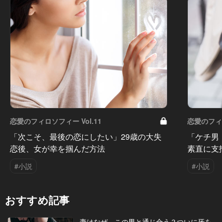
恋愛のフィロソフィー Vol.11
恋愛のフィロ
「次こそ、最後の恋にしたい」29歳の大失
「ケチ男
恋後、女が幸を掴んだ方法
素直に支
#小説
#小説
おすすめ記事
妻はなぜ、この男と通じ合う？ついに牙を