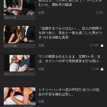
むいた、運転手の陰謀
恋愛
47
Vol.8
黒塗りの扉
「結婚するつもりはない」。恋人の朝帰り
を待つ女に、美女と一夜を過ごした男がつ
きつける冷酷な真実
Vol.4
恋愛
137
あの子が嫌い
ウソの職業を伝えたまま、交際3ヶ月。女
は、タクシーの中で突然真実を打ち明け…
恋愛
19
Vol.4
タクシー・ドライバー 〜柊舞香〜
シティーハンター恋のXYZ① 合コンの掟。
女の不安を煽れば良し。
恋愛
Vol.1