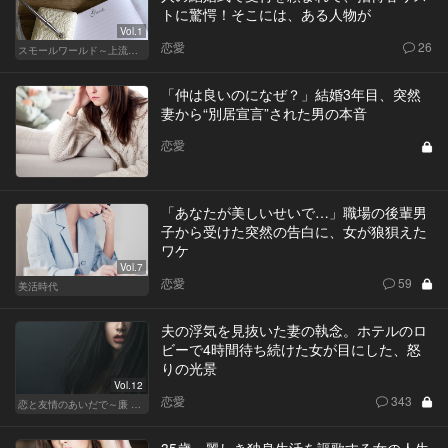
トに驚愕！そこには、ある人物が
Vol.1
恋愛
26
スモールワールド～上流階級の社会～
「仲は良いのになぜ？」結婚3年目、突然
妻から“別居宣言”された男の本音
恋愛
「あなたが美しいせいで…」職場の後輩男
子から受けた突然の告白に、女が狼狽えた
ワケ
Vol.7
恋愛
59
美活時代
夫の浮気を見抜いた妻の執念。ホテルのロ
ビーで4時間待ち続けた女が目にした、怒
りの光景
Vol.12
恋愛
343
恋と友情のあいだで～廉 Ver.～
35歳、麗しき独身生活を謳歌する女の人生