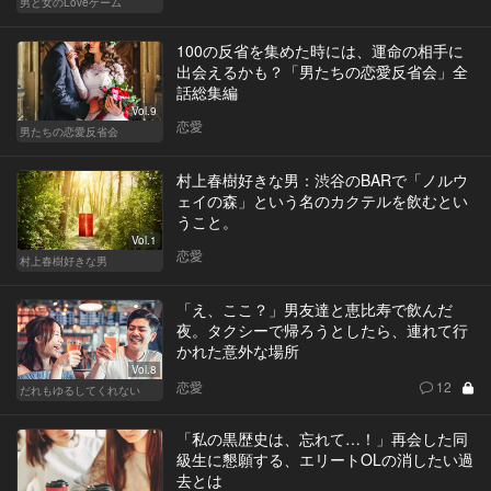
男と女のLoveゲーム
100の反省を集めた時には、運命の相手に
出会えるかも？「男たちの恋愛反省会」全
話総集編
Vol.9
恋愛
男たちの恋愛反省会
村上春樹好きな男：渋谷のBARで「ノルウ
ェイの森」という名のカクテルを飲むとい
うこと。
Vol.1
恋愛
村上春樹好きな男
「え、ここ？」男友達と恵比寿で飲んだ
夜。タクシーで帰ろうとしたら、連れて行
かれた意外な場所
Vol.8
恋愛
12
だれもゆるしてくれない
「私の黒歴史は、忘れて…！」再会した同
級生に懇願する、エリートOLの消したい過
去とは