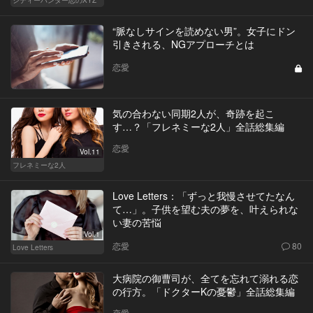
シティーハンター恋のXYZ
“脈なしサインを読めない男”。女子にドン
引きされる、NGアプローチとは
恋愛
気の合わない同期2人が、奇跡を起こ
す…？「フレネミーな2人」全話総集編
恋愛
Vol.11
フレネミーな2人
Love Letters：「ずっと我慢させてたなん
て…」。子供を望む夫の夢を、叶えられな
い妻の苦悩
Vol.1
恋愛
80
Love Letters
大病院の御曹司が、全てを忘れて溺れる恋
の行方。「ドクターKの憂鬱」全話総集編
恋愛