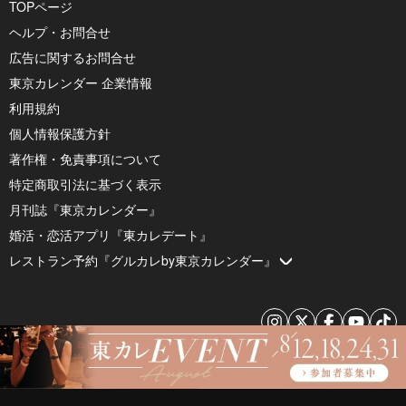
TOPページ
ヘルプ・お問合せ
広告に関するお問合せ
東京カレンダー 企業情報
利用規約
個人情報保護方針
著作権・免責事項について
特定商取引法に基づく表示
月刊誌『東京カレンダー』
婚活・恋活アプリ『東カレデート』
レストラン予約『グルカレby東京カレンダー』
© 2026 by Tokyo Calendar, Inc.