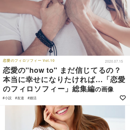
恋愛のフィロソフィー Vol.10
2020.07.15
恋愛の"how to" まだ信じてるの？
本当に幸せになりたければ…「恋愛
のフィロソフィー」総集編
の画像
#小説
#友達
#婚活