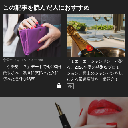
この記事を読んだ人におすすめ
恋愛のフィロソフィー Vol.9
「モエ・エ・シャンドン」が贈
「ケチ男！？」デートで4,000円
る、2026年夏の特別なプロモー
徴収され、素直に支払った女に
ション。極上のシャンパンを味
訪れた意外な結末
わえる厳選店舗を一挙紹介！
PR