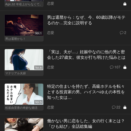
恋愛
Age,32 年収上がらなくて。
男は還暦から：なぜ、今、60歳以降がモテ
るのか…完全に説明する
恋愛
2
Vol.1
男は還暦から！
「実は、夫が…」妊娠中なのに他の男と密
会した27歳女。彼女が打ち明けた悩みとは
恋愛
107
Vol.6
マテリアル夫婦
特定の住まいを持たず、高級ホテルを転々
とする投資家の男。ハイスぺゆえの本性を
知った女は…
Vol.5
恋愛
22
松坂由里香の奇妙な婚活
働かない男に恋をした、女の行く末とは？
「ひも結び」全話総集編