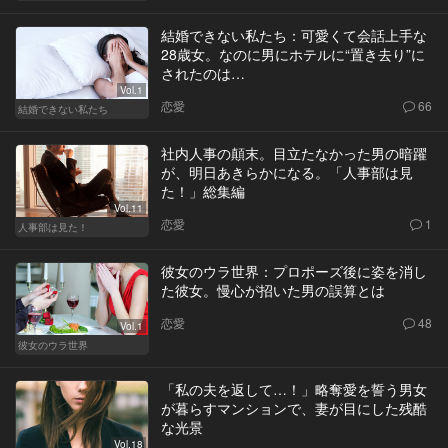
結婚できない私たち：可愛くて会話上手な
28歳女。なのに男にホテルに“置き去り”に
されたのは…
Vol.1
恋愛
66
結婚できない私たち
社内人事の顛末。目立たなかった男の暗躍
が、明日あきらかになる。「人事部は見
た！」総集編
Vol.11
恋愛
1
人事部は見た！
彼女のウラ世界：プロポーズ後に姿を消し
た彼女。慢心が招いた男の誤算とは
恋愛
48
Vol.1
彼女のウラ世界
「私の夫を返して…！」略奪愛を誓う男女
が暮らすマンションで、妻が目にした残酷
な光景
Vol.18