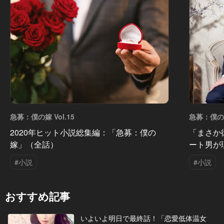
急募：僕の嫁 Vol.15
急募：僕の嫁 
2020年ヒット小説総集編：「急募：僕の
「まさか
嫁」（全話）
ート男が
#小説
#小説
おすすめ記事
いよいよ明日で最終話！「恋愛低体温女