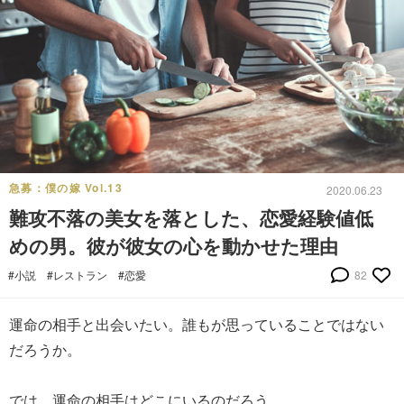
急募：僕の嫁 Vol.13
2020.06.23
難攻不落の美女を落とした、恋愛経験値低
めの男。彼が彼女の心を動かせた理由
#小説
#レストラン
#恋愛
82
運命の相手と出会いたい。誰もが思っていることではない
だろうか。
では、運命の相手はどこにいるのだろう。