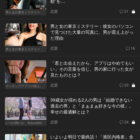
頼”を…
Vol.36
恋愛
21
男と女の東京ミステリー
男と女の東京ミステリー：彼女のパソコン
で見つけた大量の写真に、男が震え上がっ
た理由
Vol.1
恋愛
16
男と女の東京ミステリー
「君と出会えたから、アプリはやめてもい
い」その言葉を信じ、男の家に行った女が
見たものとは？
Vol.6
恋愛
23
マッチングアプリの答えあわせ【A】～SEASON2～
39歳女が揺れる2人の男は「結婚できない
過去の男」と「まぁまぁ好きな今の彼」。
幸せの最適解とは？
Vol.13
恋愛
24
いつの間にか、Around40
いよいよ明日で最終話！「港区内格差」全