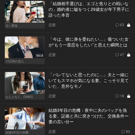
「結婚相手選びは、エゴと焦りとの戦いな
の」婚約者に嘘をつく29歳女が年下男子に
語った本音
Vol.5
恋愛
63
甘い墜落
「今は、彼に身を委ねたい…」傷ついた女
が“もう一度恋をしたい”と思えた瞬間とは
恋愛
47
Vol.8
14日間の恋人
「バレてないと思ったのに…」夫と一緒に
いてもスマホが気になる妻。こっそり見て
いた、意外なモノ
Vol.3
恋愛
18
なんとなく、DINKS
結婚3年目の危機：夜中に夫のバッグを漁
る妻。証拠と共に突きつけた、交換条件ー
妻の言い分ー
Vol.1
恋愛
80
結婚3年目の危機