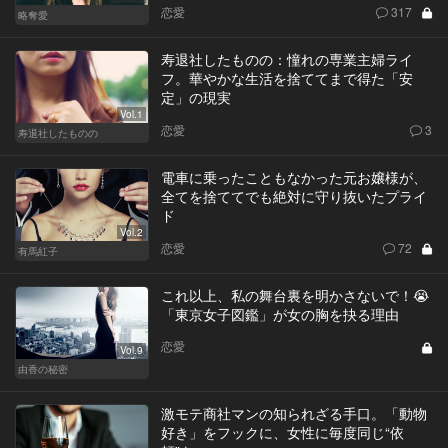
恋愛
317
略奪愛
寿退社したものの：憧れの専業主婦ライ
フ。華やかな生活を捨ててまで得た「安
定」の現実
Vol.1
恋愛
3
寿退社したものの
電車に乗ったこともなかった元お嬢様が、
全てを捨ててでも絶対に守り抜いたプライ
ド
Vol.2
恋愛
72
有馬紅子
これ以上、私の舞台裏を明かさないで！😭
「東京女子図鑑」が女の胸を抉る理由
恋愛
Vol.9
由香の秘密
激モテ商社マンの知られざる手口。「動物
好き」をフックに、女性に毎度同じ“依