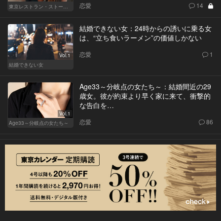
恋愛
14
東京レストラン・ストーリー
結婚できない女：24時からの誘いに乗る女
は、“立ち食いラーメン”の価値しかない
恋愛
1
Vol.1
結婚できない女
Age33～分岐点の女たち～：結婚間近の29
歳女。彼が約束より早く家に来て、衝撃的
な告白を…
Vol.1
恋愛
86
Age33～分岐点の女たち～