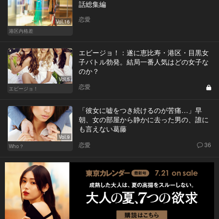
話総集編
恋愛
Vol.16
港区内格差
エビージョ！：遂に恵比寿・港区・目黒女
子バトル勃発。結局一番人気はどの女子な
のか？
Vol.5
恋愛
エビージョ！
「彼女に嘘をつき続けるのが苦痛…」早
朝、女の部屋から静かに去った男の、誰に
も言えない葛藤
Vol.9
恋愛
36
Who？