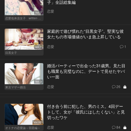
子」全話総集編
恋愛
Vol.7
恋愛低体温女子 written by 内埜さくら
家庭的で遊び慣れた“目黒女子”。堅実な彼
女たちの市場価値がいま急上昇している
恋愛
1
Vol.1
目黒女子
婚活パーティーで出会った31歳男。見た目
も職業も完璧なのに、デートで見せたヤバ
い一面
Vol.3
恋愛
26
東京マザー婚活
付き合う前に犯した、男のミス。4回デー
トして、女が「彼氏にはしたくない」と見
切ったワケ
Vol.52
恋愛
84
オトナの恋愛論～宿題編～