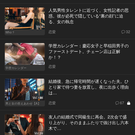
人気男性タレントに近づく、女性記者の思
惑。彼が必死で隠している“裏の顔”に迫
る、女の執念
Vol.6
恋愛
32
Who？
学歴カレンダー：慶応女子と早稲田男子の
ファーストデート。チェーン店は正解
か！？
Vol.1
恋愛
学歴カレンダー
結婚後、急に帰宅時間が遅くなった夫。ひ
とり家で待つ妻を放置し、夜に出歩く理由
は…
Vol.138
恋愛
67
男と女の答えあわせ【A】
友人の結婚式で同級生に再会。2次会で盛
り上がり、そのままふたりで抜け出し六本
木で…
Vol.39