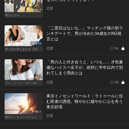
恋愛
Vol.1
青山ヒロム
「二度目はないな…」マッチング後の初ラ
ンチデートで、男が冷めた34歳女のNG発
言とは
Vol.273
恋愛
94
男と女の答えあわせ【A】
「男の人と付き合うと、いつも…」才色兼
備なハイスペ女子が、絶対に半年以内で別
れてしまう理由とは
Vol.3
恋愛
58
アイ・ニード・モア〜外資系オンナの欲望〜
東京イノセントワールド：ラトゥールに住
む医者の誘惑。軽やかに緩やかに心を失う
東京砂漠
Vol.1
恋愛
東京イノセントワールド