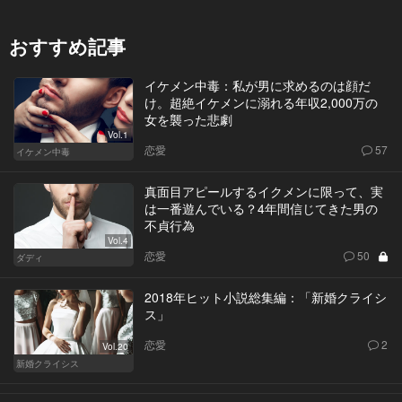
おすすめ記事
イケメン中毒：私が男に求めるのは顔だ
け。超絶イケメンに溺れる年収2,000万の
女を襲った悲劇
Vol.1
恋愛
57
イケメン中毒
真面目アピールするイクメンに限って、実
は一番遊んでいる？4年間信じてきた男の
不貞行為
Vol.4
恋愛
50
ダディ
2018年ヒット小説総集編：「新婚クライシ
ス」
恋愛
2
Vol.20
新婚クライシス