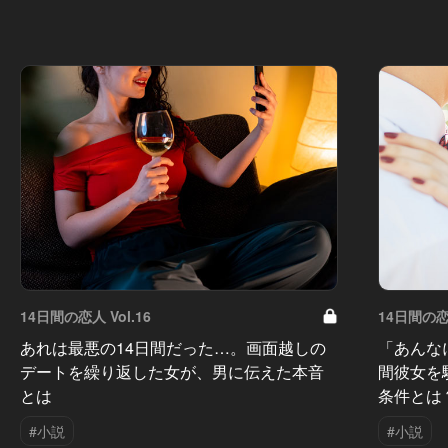
14日間の恋人 Vol.16
14日間の恋人
あれは最悪の14日間だった…。画面越しの
「あんな
デートを繰り返した女が、男に伝えた本音
間彼女を
とは
条件とは
#小説
#小説