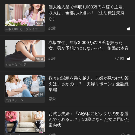
個人輸入業で年収1,000万円を稼ぐ主婦。
収入は、全部お小遣い！（生活費は夫持
ち）
Vol.9
恋愛
年収1,000万円プレイヤーの家計簿
赤坂在住、年収3,000万の彼氏を振った
女。男が予想だにしなかった、衝撃の本音
恋愛
93
Vol.3
やまとなでし男
数々の試練を乗り越え、夫婦が見つけた答
えはまさかの…？「夫婦リボーン」全話総
集編
Vol.14
恋愛
夫婦リボーン
お試し夫婦：「AIが私にピッタリの男を選
んでくれる…？」30歳になった女に届いた
案内状
Vol.1
恋愛
72