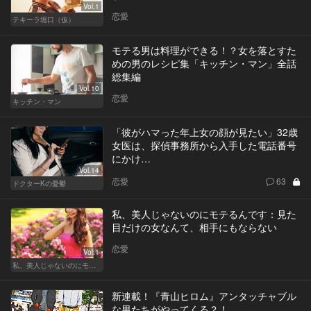
Vol.1
恋愛
テキーラ堀口（仮）
モテる男は料理ができる！？女を落とすた
めの男のレシピ集「キッチン・マン」全話
総集編
Vol.10
恋愛
キッチン・マン
「彼がハマった年上女の顔が見たい」32歳
女医は、探偵事務所から入手した電話番号
にかけ…
Vol.14
恋愛
63
ドクターKの憂鬱
私、美人じゃないのにモテるんです：見た
目だけの女なんて、相手にもならない
恋愛
Vol.1
私、美人じゃないのにモテるんです。
新連載！『青山ヒロム』アンタッチャブル
な男たちがやってくる？！