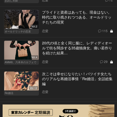
お試し夫婦
プライドと資産はあっても、現金はない。
時代に取り残されつつある、オールドリッ
チたちの現実
Vol.2
恋愛
115
オールドリッチの悲哀
20代の頃と全く同じ服に、レディディオー
ルで街を闊歩する35歳独身女。痛い若作り
を続けた結果…
Vol.4
恋愛
29
AM9時、六本木のカフェで
次こそは幸せになりたい！バツイチ女たち
のリアルな再婚活事情「Re婚活」全話総集
編
Vol.12
恋愛
Re婚活