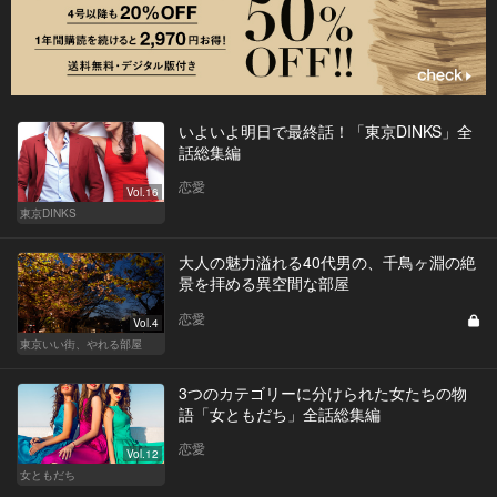
いよいよ明日で最終話！「東京DINKS」全
話総集編
恋愛
Vol.16
東京DINKS
大人の魅力溢れる40代男の、千鳥ヶ淵の絶
景を拝める異空間な部屋
恋愛
Vol.4
東京いい街、やれる部屋
3つのカテゴリーに分けられた女たちの物
語「女ともだち」全話総集編
恋愛
Vol.12
女ともだち