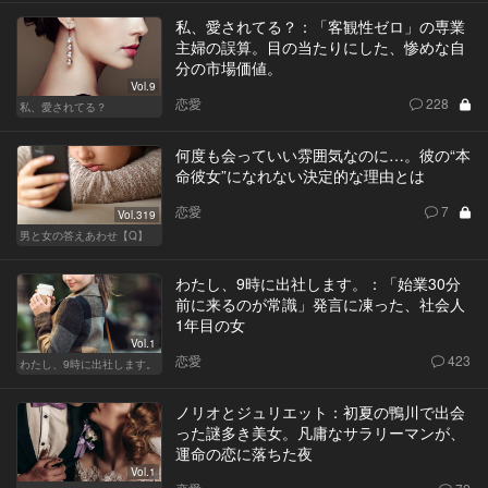
私、愛されてる？：「客観性ゼロ」の専業
主婦の誤算。目の当たりにした、惨めな自
分の市場価値。
Vol.9
恋愛
228
私、愛されてる？
何度も会っていい雰囲気なのに…。彼の“本
命彼女”になれない決定的な理由とは
恋愛
7
Vol.319
男と女の答えあわせ【Q】
わたし、9時に出社します。：「始業30分
前に来るのが常識」発言に凍った、社会人
1年目の女
Vol.1
恋愛
423
わたし、9時に出社します。
ノリオとジュリエット：初夏の鴨川で出会
った謎多き美女。凡庸なサラリーマンが、
運命の恋に落ちた夜
Vol.1