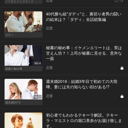
恋愛
72
ノリオとジュリエット
40代勝ち組"ダディ"と、裏切り者男の闘い
の結末は？「ダディ」全話総集編
恋愛
Vol.11
ダディ
秘書の秘め事：イケメンエリートは、実は
甘えん坊？！上司が秘書に見せる、意外な
一面
Vol.4
恋愛
秘書の秘め事
週末婚2016：結婚3年目で初めての大喧
嘩。妻には夫の知らない顔がある!?
恋愛
Vol.7
週末婚2016
初心者でもわかるテキーラ解説。テキー
ラ・マエストロの堀口美奈がお届け致しま
す。