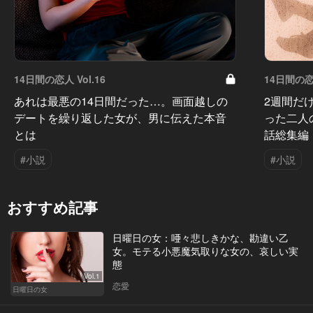
14日間の恋人 Vol.16
14日間の恋人
あれは最悪の14日間だった…。画面越しの
2週間だ
デートを繰り返した女が、男に伝えた本音
った二人
とは
話総集編
#小説
#小説
おすすめ記事
日曜日の女：唖々悲しきかな、勘違い乙
女。モテる小悪魔気取りな女の、哀しい実
態
Vol.1
恋愛
日曜日の女