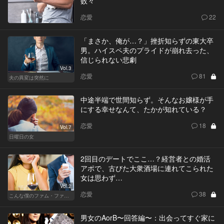
数々
恋愛
22
「まさか、俺が…？」挫折知らずの東大卒
男。ハイスペ夫のプライドが崩れ去った、
信じられない悲劇
Vol.3
恋愛
81
夫の異変は突然に
中途半端で世間知らず。そんなお嬢様が手
にする幸せなんて、たかが知れている？
恋愛
18
Vol.7
日曜日の女
2回目のデートでここ…？経営者との婚活
アポで、古びた大衆酒場に連れてこられた
女は思わず…
Vol.2
恋愛
38
こんな僕のファム・ファタル
男女のAorB〜回答編〜：出会ってすぐ家に