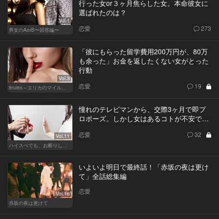
行った女or３ヶ月焦らした女。本命彼女に
選ばれたのは？
Vol.1
恋愛
273
男女のAorB〜回答編〜
「彼にもらった留学費用200万円が、80万
も余った」お金を返したくない女がとった
行動
Vol.3
恋愛
19
8rules～エリカのマイルール～
憧れのテレビマンから、交際3ヶ月で即プ
ロポーズ。しかし女はあるコトが不安で…
恋愛
32
Vol.11
ハイスぺでも、お断りします！
いよいよ明日で最終話！「赤坂の夜は更け
て」全話総集編
恋愛
Vol.16
赤坂の夜は更けて