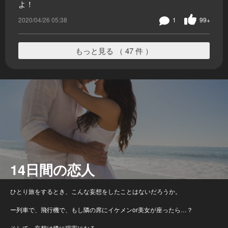
よ！
2020/04/26 05:38
1
99+
もっと見る （ 47 件 ）
14日間の恋人
ひとり旅をするとき、こんな妄想をしたことはないだろうか。
ー列車で、飛行機で、もし隣の席にイケメンor美女が座ったら…？
そして、妄想は稀に現実になる。