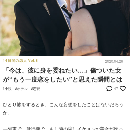
14日間の恋人 Vol.8
2020.04.26
「今は、彼に身を委ねたい…」傷ついた女
が“もう一度恋をしたい”と思えた瞬間とは
#小説
#ホテル
#恋愛
47
ひとり旅をするとき、こんな妄想をしたことはないだろう
か。
―列車で、飛行機で、もし隣の席にイケメンor美女が座っ