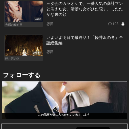
三次会のカラオケで、一番人気の商社マン
と消えた女。清楚な女がひた隠す、したた
かな裏の顔
Vol.8
恋愛
108
夫婦の秘め事
いよいよ明日で最終話！「軽井沢の冬」全
話総集編
恋愛
Vol.12
軽井沢の冬
フォローする
この記事が気に入ったらいいね！しよう