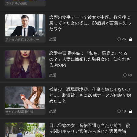
港区男子の悲劇
念願の食事デートで彼女が中座。数分後に
戻ってきた女の姿に、28歳男が言葉を失っ
たワケ
Vol.10
恋愛
26
男と女の東京ミステリー
恋愛中毒 番外編：「私を、馬鹿にしてる
の？」人妻に嫉妬した独身女の、知られざ
る胸の内
恋愛
49
残業少、職場環境◎、仕事も嫌じゃないけ
ど…。刺激欲しさに26歳ナースが内緒で始
めたこと
Vol.3
恋愛
40
女たちのSNS事件簿
日比谷線の女：音信不通も当たり前?! 霞
ヶ関のキャリア官僚から感じた選民意識