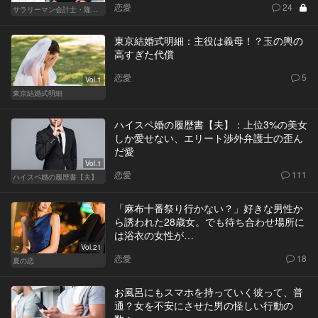
恋愛
24
サラリーマン会計士・隆一の迷い
東京結婚式明細：主役は義母！？玉の輿の
高すぎた代償
恋愛
5
Vol.1
東京結婚式明細
ハイスペ婚の履歴書【夫】：上位3%の美女
しか愛せない、エリート渉外弁護士の歪ん
だ愛
Vol.1
恋愛
111
ハイスペ婚の履歴書【夫】
「麻布十番祭り行かない？」好きな男性か
ら誘われた28歳女。でも待ち合わせ場所に
は浴衣の女性が…
Vol.21
恋愛
18
夏の恋
お風呂にもスマホを持っていく彼って、普
通？女を不安にさせた男の怪しい行動の