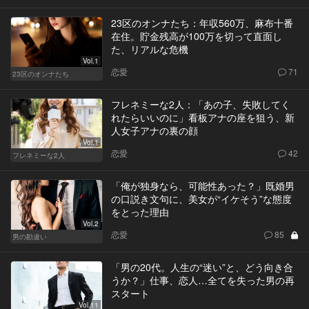
23区のオンナたち：年収560万、麻布十番
在住。貯金残高が100万を切って直面し
た、リアルな危機
Vol.1
恋愛
71
23区のオンナたち
フレネミーな2人：「あの子、失敗してく
れたらいいのに」看板アナの座を狙う、新
人女子アナの裏の顔
Vol.1
恋愛
42
フレネミーな2人
「俺が独身なら、可能性あった？」既婚男
の口説き文句に、美女が“イケそう”な態度
をとった理由
Vol.2
恋愛
85
男の勘違い
「男の20代。人生の“迷い”と、どう向き合
うか？」仕事、恋人…全てを失った男の再
スタート
Vol.11