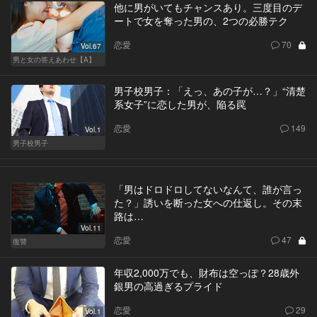
他に男がいてもチャンスあり。三度目のデ
ートで女を奪った男の、2つの必勝テク
恋愛
70
Vol.67
男と女の答えあわせ【A】
男子校男子：「えっ、あの子が…？」“清楚
系女子”に恋した男が、陥る罠
恋愛
149
Vol.1
男子校男子
「男はドロドロしてないなんて、誰が言っ
た？」誘いを断った女への仕返し。その末
路は…
Vol.11
恋愛
47
復讐
年収2,000万でも、財布は空っぽ？28歳外
銀男の高過ぎるプライド
恋愛
29
Vol.1