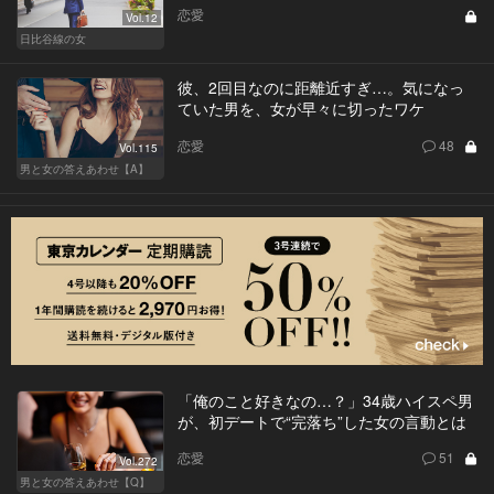
恋愛
Vol.12
日比谷線の女
彼、2回目なのに距離近すぎ…。気になっ
ていた男を、女が早々に切ったワケ
恋愛
48
Vol.115
男と女の答えあわせ【A】
「俺のこと好きなの…？」34歳ハイスペ男
が、初デートで“完落ち”した女の言動とは
恋愛
51
Vol.272
男と女の答えあわせ【Q】