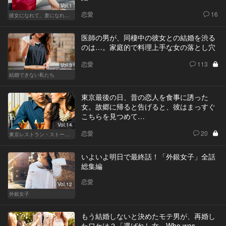
Vol.1
恋愛
16
彼女になれて、妻になれない
医師の男が、同棲中の彼女との結婚を渋る
のは…。家庭的で料理上手な女の落とし穴
恋愛
113
Vol.3
結婚できない私たち
東京最後の日、昔の恋人を食事に誘った
女。故郷に帰ると告げると、彼はまっすぐ
こちらを見つめて…
Vol.14
恋愛
20
東京レストラン・ストーリー
いよいよ明日で最終話！「外銀女子」全話
総集編
恋愛
Vol.12
外銀女子
もう結婚しないと決めたモテ男が、再婚し
たワケは？「選ばれし女―Who was