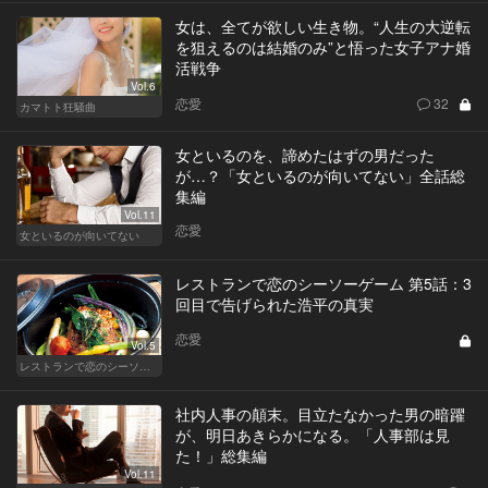
女は、全てが欲しい生き物。“人生の大逆転
を狙えるのは結婚のみ”と悟った女子アナ婚
活戦争
Vol.6
恋愛
32
カマトト狂騒曲
女といるのを、諦めたはずの男だった
が…？「女といるのが向いてない」全話総
集編
Vol.11
恋愛
女といるのが向いてない
レストランで恋のシーソーゲーム 第5話：3
回目で告げられた浩平の真実
恋愛
Vol.5
レストランで恋のシーソーゲーム（WOMAN）
社内人事の顛末。目立たなかった男の暗躍
が、明日あきらかになる。「人事部は見
た！」総集編
Vol.11