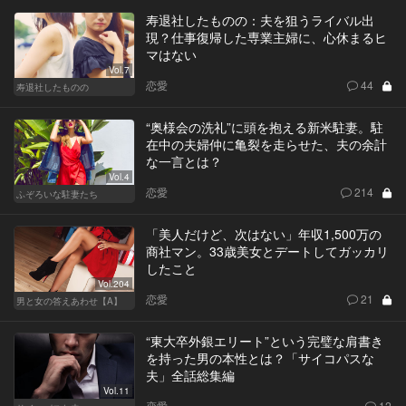
寿退社したものの：夫を狙うライバル出
現？仕事復帰した専業主婦に、心休まるヒ
マはない
Vol.7
恋愛
44
寿退社したものの
“奥様会の洗礼”に頭を抱える新米駐妻。駐
在中の夫婦仲に亀裂を走らせた、夫の余計
な一言とは？
Vol.4
恋愛
214
ふぞろいな駐妻たち
「美人だけど、次はない」年収1,500万の
商社マン。33歳美女とデートしてガッカリ
したこと
Vol.204
恋愛
21
男と女の答えあわせ【A】
“東大卒外銀エリート”という完璧な肩書き
を持った男の本性とは？「サイコパスな
夫」全話総集編
Vol.11
恋愛
12