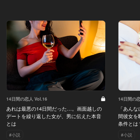
14日間の恋人 Vol.16
14日間の恋人
あれは最悪の14日間だった…。画面越しの
「あんな
デートを繰り返した女が、男に伝えた本音
間彼女を
とは
条件とは
#小説
#小説