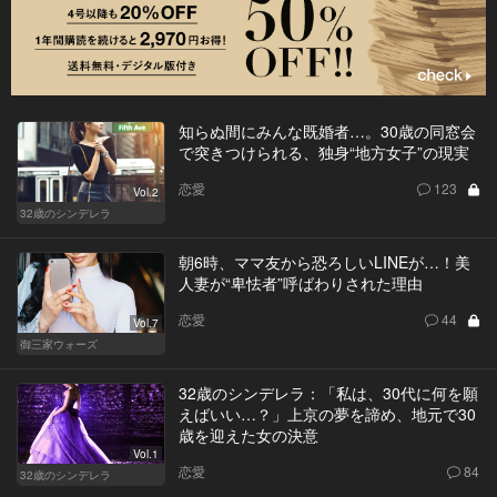
知らぬ間にみんな既婚者…。30歳の同窓会
で突きつけられる、独身“地方女子”の現実
恋愛
123
Vol.2
32歳のシンデレラ
朝6時、ママ友から恐ろしいLINEが…！美
人妻が“卑怯者”呼ばわりされた理由
恋愛
44
Vol.7
御三家ウォーズ
32歳のシンデレラ：「私は、30代に何を願
えばいい…？」上京の夢を諦め、地元で30
歳を迎えた女の決意
Vol.1
恋愛
84
32歳のシンデレラ