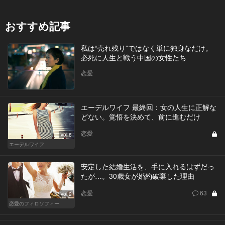
おすすめ記事
私は“売れ残り”ではなく単に独身なだけ。
必死に人生と戦う中国の女性たち
恋愛
エーデルワイフ 最終回：女の人生に正解な
どない。覚悟を決めて、前に進むだけ
恋愛
Vol.8
エーデルワイフ
安定した結婚生活を、手に入れるはずだっ
たが…。30歳女が婚約破棄した理由
恋愛
63
Vol.2
恋愛のフィロソフィー