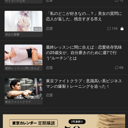
サイコパスな夫
「私のどこが好きなの…？」美女の質問に
恋人が返した、残念すぎる答え
恋愛
104
Vol.9
美女の憂鬱
最終レッスンに間に合えば：恋愛依存気味
の25歳女が、自分磨きのために週7で行
う“ルーチン”とは
Vol.1
恋愛
68
最終レッスンに間に合えば
東京ファイトクラブ：意識高い系ビジネス
マンの爆裂トレーニングを追った！
恋愛
Vol.1
東京ファイトクラブ