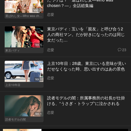
chosen？―」全話総集編
Vol.15
恋愛
選ばれし女―Who was chosen？―
東京バディ：互いを「親友」と呼び合う2
人の商社マン。だが好きになったのは同じ
女だった…
Vol.1
恋愛
23
東京バディ
上京10年目：28歳。東京にいる意味が見い
だせなくなった時、思い出すのはあの景色
恋愛
Vol.1
上京10年目
読者モデルの闇：所属事務所の社長が仕掛
ける、“うさぎ・トラップ”に泣かされる
恋愛
Vol.1
読者モデルの闇