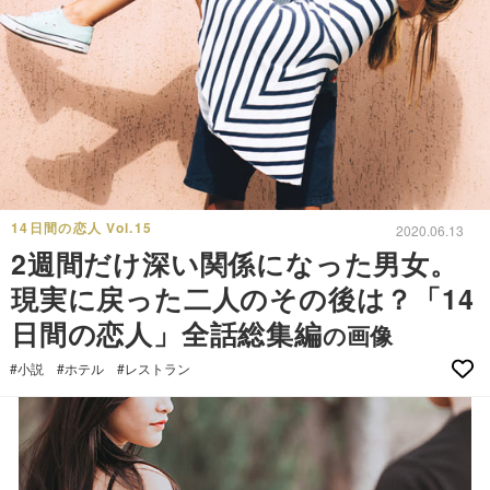
14日間の恋人 Vol.15
2020.06.13
2週間だけ深い関係になった男女。
現実に戻った二人のその後は？「14
日間の恋人」全話総集編
の画像
#小説
#ホテル
#レストラン