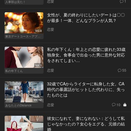
恋愛
1
人事部は見た！
女性が、夏の終わりにしたいデートは〇〇
が最多！一体、どんなプランが人気？
恋愛
Vol.9
東京デートコース～アプリで始まる恋～
私の年下くん：年上との恋愛に疲れた33歳
独身女。食事会で出会った男に意外な対応
をされてしまい…
Vol.1
恋愛
55
私の年下くん
32歳でCAからライターに転身した女。CA
時代の暴露話がヒットした代わりに、失っ
たものとは
Vol.12
恋愛
10
あなたとのDistance
彼女になれて、妻になれない：どうして私
じゃなかったの？女心をエグる、元彼の結
婚