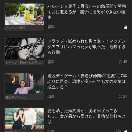
バルージョ麗子：再会からの急展開で翌朝
を共に迎えるが...麗子に彼氏ができない理
由
Vol.4
恋愛
バルージョ麗子
トラップ～嵌められた男と女～：マッチン
グアプリにハマった女が取った、危険すぎ
る行動
Vol.1
恋愛
45
トラップ～嵌められた男と女～
港区デイゲーム：夜遊び仲間の“悪友”に7年
ぶりに再会。環境が変わっても女の友情は
成立する？
Vol.1
恋愛
21
港区デイゲーム
姿を消した婚約者が、ある日戻ってき
た…。女が男から受けた、非情な仕打ちと
は
Vol.2
恋愛
118
婚約破棄