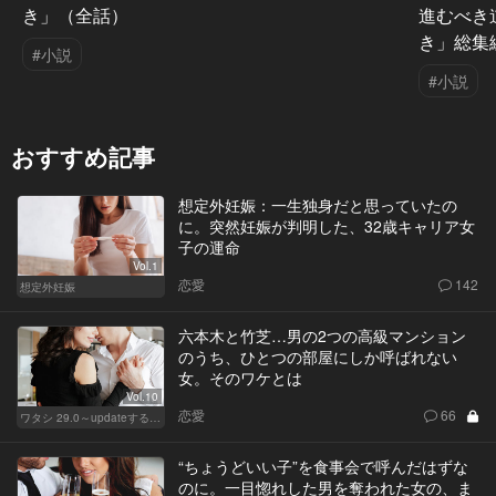
き」（全話）
進むべき
き」総集
#小説
#小説
おすすめ記事
想定外妊娠：一生独身だと思っていたの
に。突然妊娠が判明した、32歳キャリア女
子の運命
Vol.1
恋愛
142
想定外妊娠
六本木と竹芝…男の2つの高級マンション
のうち、ひとつの部屋にしか呼ばれない
女。そのワケとは
Vol.10
恋愛
66
ワタシ 29.0～updateする女～
“ちょうどいい子”を食事会で呼んだはずな
のに。一目惚れした男を奪われた女の、ま