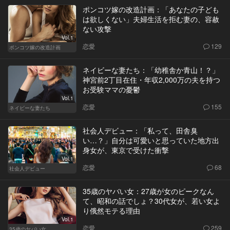
ポンコツ嫁の改造計画：「あなたの子ども
は欲しくない」夫婦生活を拒む妻の、容赦
ない攻撃
Vol.1
恋愛
129
ポンコツ嫁の改造計画
ネイビーな妻たち：「幼稚舎か青山！？」
神宮前2丁目在住・年収2,000万の夫を持つ
お受験ママの憂鬱
Vol.1
恋愛
155
ネイビーな妻たち
社会人デビュー：「私って、田舎臭
い…？」自分は可愛いと思っていた地方出
身女が、東京で受けた衝撃
Vol.1
恋愛
68
社会人デビュー
35歳のヤバい女：27歳が女のピークなん
て、昭和の話でしょ？30代女が、若い女よ
り俄然モテる理由
Vol.1
恋愛
259
35歳のヤバい女