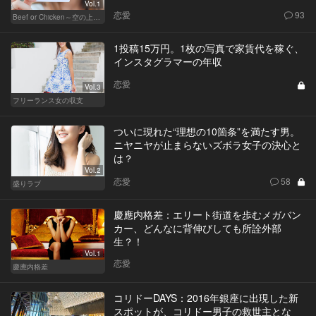
Vol.1
恋愛
93
Beef or Chicken～空の上の恋愛模様～
1投稿15万円。1枚の写真で家賃代を稼ぐ、
インスタグラマーの年収
恋愛
Vol.3
フリーランス女の収支
ついに現れた“理想の10箇条”を満たす男。
ニヤニヤが止まらないズボラ女子の決心と
は？
Vol.2
恋愛
58
盛りラブ
慶應内格差：エリート街道を歩むメガバン
カー、どんなに背伸びしても所詮外部
生？！
Vol.1
恋愛
慶應内格差
コリドーDAYS：2016年銀座に出現した新
スポットが、コリドー男子の救世主とな