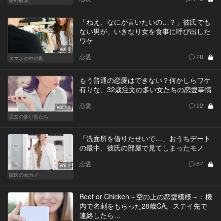
「ねえ、なにが言いたいの…？」彼氏でも
ない男が、いきなり女を食事に呼び出した
ワケ
Vol.6
恋愛
28
スマホの中の私
もう普通の恋愛はできない？何かしらワケ
有りな、32歳注文の多い女たちの恋愛事情
恋愛
22
Vol.13
注文の多い女たち
「洗面所を借りたせいで…」おうちデート
の最中、彼氏の部屋で見てしまったモノ
恋愛
67
Vol.2
彼氏の元カノ
Beef or Chicken～空の上の恋愛模様～：機
内で名刺をもらった28歳CA。ステイ先で
連絡したら…