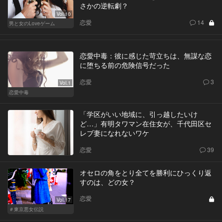
さかの逆転劇？
Vol.10
恋愛
14
男と女のLoveゲーム
恋愛中毒：彼に感じた苛立ちは、無謀な恋
に堕ちる前の危険信号だった
恋愛
3
Vol.1
恋愛中毒
「学区がいい地域に、引っ越したいけ
ど…」有明タワマン在住女が、千代田区セ
レブ妻になれないワケ
恋愛
39
オセロの角をとり全てを勝利にひっくり返
すのは、どの女？
恋愛
Vol.17
＃東京悪女伝説