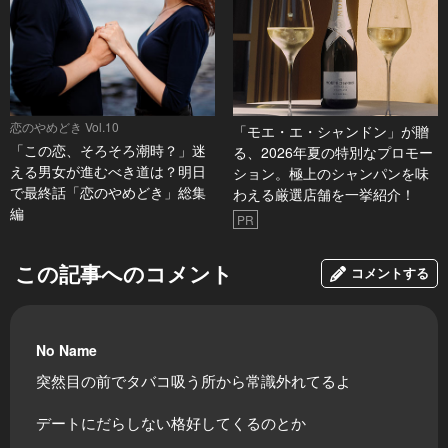
恋のやめどき Vol.10
「モエ・エ・シャンドン」が贈
「この恋、そろそろ潮時？」迷
る、2026年夏の特別なプロモー
える男女が進むべき道は？明日
ション。極上のシャンパンを味
で最終話「恋のやめどき」総集
わえる厳選店舗を一挙紹介！
編
PR
この記事へのコメント
コメントする
No Name
突然目の前でタバコ吸う所から常識外れてるよ
デートにだらしない格好してくるのとか