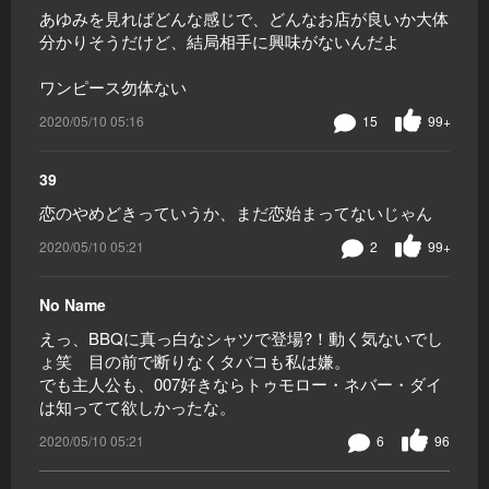
あゆみを見ればどんな感じで、どんなお店が良いか大体
分かりそうだけど、結局相手に興味がないんだよ
ワンピース勿体ない
2020/05/10 05:16
15
99+
39
恋のやめどきっていうか、まだ恋始まってないじゃん
2020/05/10 05:21
2
99+
No Name
えっ、BBQに真っ白なシャツで登場?！動く気ないでし
ょ笑 目の前で断りなくタバコも私は嫌。
でも主人公も、007好きならトゥモロー・ネバー・ダイ
は知ってて欲しかったな。
2020/05/10 05:21
6
96