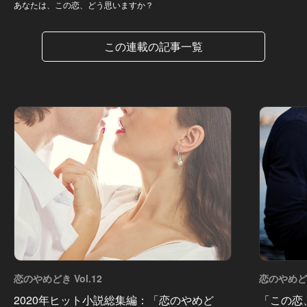
あなたは、この恋、どう思いますか？
この連載の記事一覧
恋のやめどき Vol.12
恋のやめどき 
2020年ヒット小説総集編：「恋のやめど
「この恋