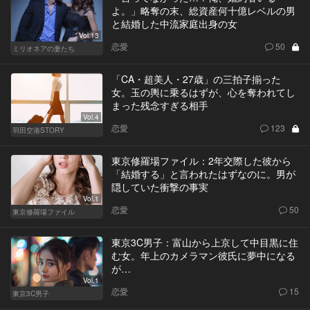
よ。」略奪の末、総資産何十億レベルの男
と結婚した中流家庭出身の女
Vol.13
恋愛
50
ミリオネアの妻たち
「CA・超美人・27歳」の三拍子揃った
女。玉の輿に乗るはずが、心を奪われてし
まった残念すぎる相手
Vol.4
恋愛
123
羽田空港STORY
東京修羅場ファイル：2年交際した彼から
「結婚する」と言われたはずなのに。男が
隠していた衝撃の事実
Vol.1
恋愛
50
東京修羅場ファイル
東京3C男子：富山から上京して中目黒に住
む女。年上のカメラマン彼氏に夢中になる
が…
Vol.1
恋愛
15
東京3C男子