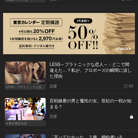
LESS～プラトニックな恋人～：どこで間
違えた…？私が、プロポーズの瞬間に涙し
た理由
Vol.1
恋愛
50
LESS～プラトニックな恋人～
百戦錬磨の男と魔性の女。世紀の一戦が始
まる？
恋愛
Vol.8
＃東京悪女伝説
「言ってなかった…？俺、婚約者いる