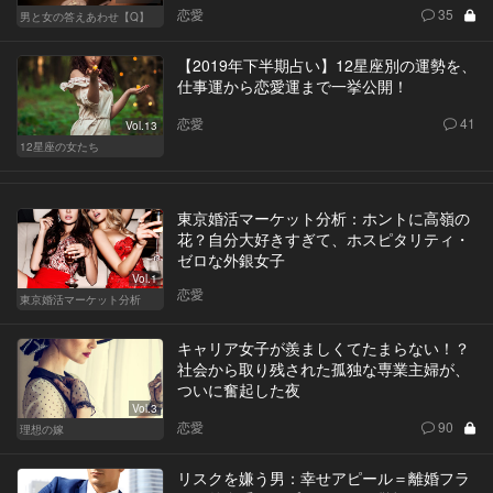
恋愛
35
男と女の答えあわせ【Q】
【2019年下半期占い】12星座別の運勢を、
仕事運から恋愛運まで一挙公開！
恋愛
41
Vol.13
12星座の女たち
東京婚活マーケット分析：ホントに高嶺の
花？自分大好きすぎて、ホスピタリティ・
ゼロな外銀女子
Vol.1
恋愛
東京婚活マーケット分析
キャリア女子が羨ましくてたまらない！？
社会から取り残された孤独な専業主婦が、
ついに奮起した夜
Vol.3
恋愛
90
理想の嫁
リスクを嫌う男：幸せアピール＝離婚フラ