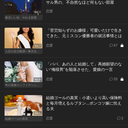
サル男の、不自然なほど何もない部屋
恋愛
Vol.1
東京いい街、やれる部屋
「苦労知らずのお嬢様」可愛いだけで生き
てきた、元ミスコン優勝者の就活事情とは
恋愛
67
Vol.7
人生の定点観測～東京女の就活事情～
「パパ、あの人と結婚して」再婚願望のな
い“俺様男”を陥落させた、愛娘の一言
恋愛
35
Vol.8
年の差婚コンフィデンシャル
結婚ゴールの真実：小遣いより高い保険料
と毎月増えるルブタン...ポンコツ嫁に怯え
る夫
Vol.1
恋愛
2
結婚ゴールの真実