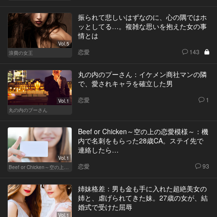
振られて悲しいはずなのに、心の隅ではホ
ッとしてる…。複雑な思いを抱えた女の事
情とは
Vol.5
恋愛
143
浪費の女王
丸の内のプーさん：イケメン商社マンの隣
で、愛されキャラを確立した男
恋愛
1
Vol.1
丸の内のプーさん
Beef or Chicken～空の上の恋愛模様～：機
内で名刺をもらった28歳CA。ステイ先で
連絡したら…
Vol.1
恋愛
93
Beef or Chicken～空の上の恋愛模様～
姉妹格差：男も金も手に入れた超絶美女の
姉と、虐げられてきた妹。27歳の女が、結
婚式で受けた屈辱
Vol.1