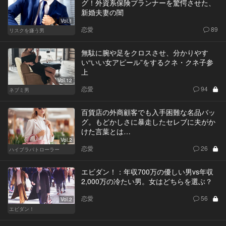
グ！外資系保険プランナーを驚愕させた、
新婚夫妻の闇
Vol.1
恋愛
89
リスクを嫌う男
無駄に腕や足をクロスさせ、分かりやす
い“いい女アピール”をするクネ・クネ子参
上
Vol.12
恋愛
94
ネブミ男
百貨店の外商顧客でも入手困難な名品バッ
グ。もどかしさに暴走したセレブに夫がか
けた言葉とは…
Vol.2
恋愛
26
ハイブラパトローラー
エビダン！：年収700万の優しい男vs年収
2,000万の冷たい男。女はどちらを選ぶ？
恋愛
56
Vol.2
エビダン！