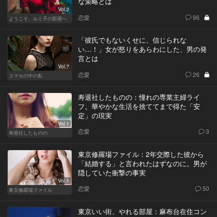
な策略とは
Vol.2
恋愛
96
ようこそ、ルミ子の部屋へ
「彼氏でもないくせに、信じられな
い…！」女が怒りをあらわにした、男の発
言とは
Vol.7
恋愛
26
スマホの中の私
寿退社したものの：憧れの専業主婦ライ
フ。華やかな生活を捨ててまで得た「安
定」の現実
Vol.1
恋愛
3
寿退社したものの
東京修羅場ファイル：2年交際した彼から
「結婚する」と言われたはずなのに。男が
隠していた衝撃の事実
Vol.1
恋愛
50
東京修羅場ファイル
東京いい街、やれる部屋：麻布台在住コン