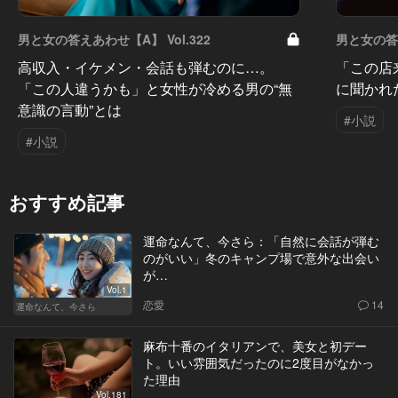
男と女の答えあわせ【A】 Vol.322
男と女の答え
高収入・イケメン・会話も弾むのに…。
「この店
「この人違うかも」と女性が冷める男の“無
に聞かれ
意識の言動”とは
#小説
#小説
おすすめ記事
運命なんて、今さら：「自然に会話が弾む
のがいい」冬のキャンプ場で意外な出会い
が…
Vol.1
恋愛
14
運命なんて、今さら
麻布十番のイタリアンで、美女と初デー
ト。いい雰囲気だったのに2度目がなかっ
た理由
Vol.181