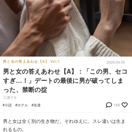
男と女の答えあわせ【A】 Vol.1
2020.04.05
男と女の答えあわせ【A】：「この男、セコ
すぎ…！」デートの最後に男が破ってしま
った、禁断の掟
三浦マキ
#小説
#ホテル
#友達
168
男と女は全く別の生き物だ。それゆえに、スレ違いは生ま
れるもの。