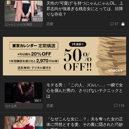
天性の“可愛げ”を持つにゃんにゃんOL。上
昇志向が強過ぎる残念女にとっては、目障
りな存在？
Vol.11
恋愛
37
にゃんにゃんOL物語
モテる男：「この人、ズルい…」一瞬で女
心を掴んだ男の、さりげないテクニックと
は
Vol.1
恋愛
115
モテる男
「なぜこんな女に…？」夫を奪った女の正
体に愕然とする妻。その裏に隠された巧妙