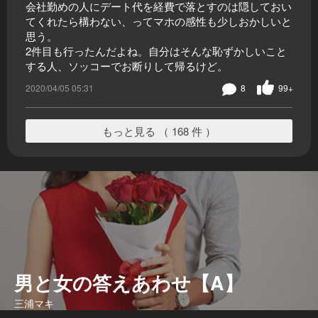
会社勤めの人にデート代を経費で落とすのは隠しておい
てくれたら構わない、ってマホの感性も少しおかしいと
思う。
2件目も行ったんだよね。自分はそんな恥ずかしいこと
する人、ソッコーでお断りして帰るけど。
2020/04/05 05:31
8
99+
もっと見る （ 168 件 ）
男と女の答えあわせ【A】
三浦マキ