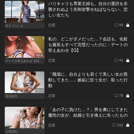
バリキャリも専業主婦も。自分の選択を非
難されぬよう先制攻撃せねばならない、悲
しい女たち
Vol.7
恋愛
96
女もつらいよ
私の、どこがダメだった…？会話も、化粧
も服装もすべて完璧だったのに：デートの
答えあわせ【Q】
Vol.4
恋愛
49
デートの答えあわせ【Q】
「職場に、自分よりも若くて美しい女が異
動してきた…」嫉妬に狂う女が、取った行
動
Vol.6
恋愛
78
美活時代
「あの子に負けた…？」男を虜にしてきた
魔性の女が、結婚と引き換えに失ったもの
恋愛
292
Vol.2
立場逆転