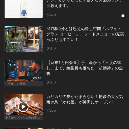
ク教えます。
グルメ
渋谷駅5分とは思えぬ癒し空間『ホワイト
グラス コーヒー』。フードメニューの充実
っぷりもすごい！
グルメ
【麻布1万円会食】手土産から「三度の御
礼」まで、編集長も落ちた「超接待」の全
貌
Vol.12
グルメ
「会食」の神髄。
カリカリの皮がたまらない！博多の大人気
焼き鳥『かわ屋』が神田にオープン！
グルメ
Vol.2
夕方からずっとお肉の事を考えてる貴方へ