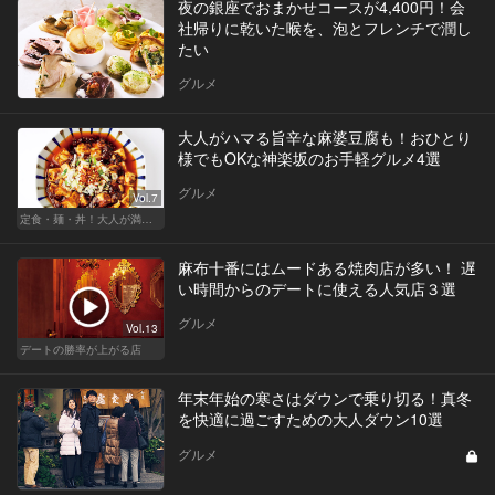
夜の銀座でおまかせコースが4,400円！会
社帰りに乾いた喉を、泡とフレンチで潤し
たい
グルメ
大人がハマる旨辛な麻婆豆腐も！おひとり
様でもOKな神楽坂のお手軽グルメ4選
グルメ
Vol.7
定食・麺・丼！大人が満足できるサクッとグルメ
麻布十番にはムードある焼肉店が多い！ 遅
い時間からのデートに使える人気店３選
グルメ
Vol.13
デートの勝率が上がる店
年末年始の寒さはダウンで乗り切る！真冬
を快適に過ごすための大人ダウン10選
グルメ