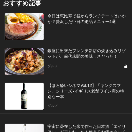
おすすめ記事
今日は恵比寿で昼からランチデートはいか
が？贅沢したい日の絶品メニュー4選
銀座に出来たフレンチ新店の炊き込みリゾ
ットが、前代未聞の美味しさだった！
グルメ
【ほろ酔いシネマVol.12】「キングスマ
ン」シリーズ×イギリス老舗ワイン商の特
別な一本
グルメ
宇宙に滞在した米で作った日本酒「エイリ
アン」がアリだった！使えるお酒のウンチ