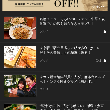
名物メニューぞろいのレジェンド中華！表
参道でこの店を知らなきゃモグリ！
グルメ
東京駅『駅弁屋 祭』の人気NO.1はコレ
だ！その美味しさの秘密に迫る！
グルメ
2
東カレ新米編集部員２人が、麻布台ヒルズ
へ！インスタ映えグルメに思わず…
グルメ
“鯛汁”が口中に広がるポワレに感動！参宮