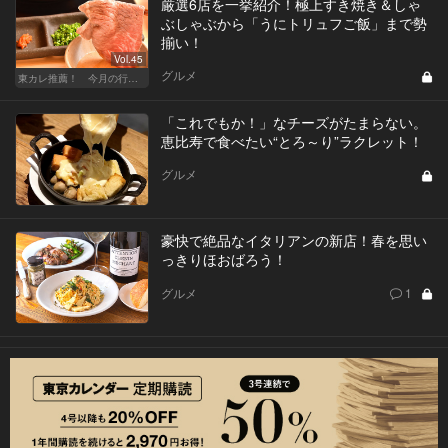
厳選6店を一挙紹介！極上すき焼き＆しゃ
ぶしゃぶから「うにトリュフご飯」まで勢
揃い！
Vol.45
グルメ
東カレ推薦！ 今月の行くべき店
「これでもか！」なチーズがたまらない。
恵比寿で食べたい“とろ～り”ラクレット！
グルメ
豪快で絶品なイタリアンの新店！春を思い
っきりほおばろう！
グルメ
1