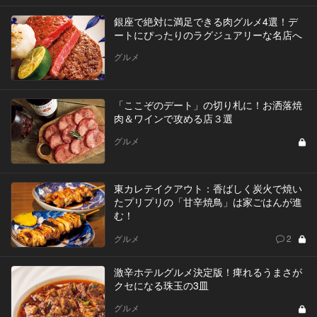
銀座で絶対に満足できる肉グルメ4選！デ
ートにぴったりのラグジュアリーな名店へ
グルメ
「ここぞのデート」の切り札に！お洒落焼
肉＆ワインで攻める店３選
グルメ
東カレテイクアウト：香ばしく炭火で焼い
たプリプリの「甘辛焼鳥」は家ごはんが進
む！
グルメ
2
激辛ホテルグルメ決定版！痺れるうまさが
クセになる珠玉の3皿
グルメ