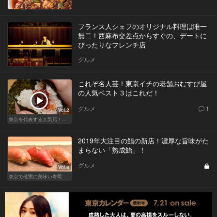
フランス人シェフのオリジナル料理は唯一
無二！西麻布交差点からすぐの、デートに
ぴったりなフレンチ店
グルメ
これぞ名人芸！東京イチの老舗おむすび屋
の人気ベスト３はこれだ！
グルメ
1
Vol.2
東京を代表する人気店！ほかほか絶品おにぎり
2019年大注目の鮨の新店！濃厚な旨味がた
まらない「熟成鮨」！
グルメ
Vol.8
東京で確実に美味い寿司はここだ！