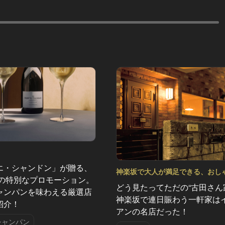
エ・シャンドン」が贈る、
神楽坂で大人が満足できる、おし
夏の特別なプロモーション。
デート！ Vol.2
どう見たってただの“古田さん
ャンパンを味わえる厳選店
神楽坂で連日賑わう一軒家は
紹介！
アンの名店だった！
シャンパン