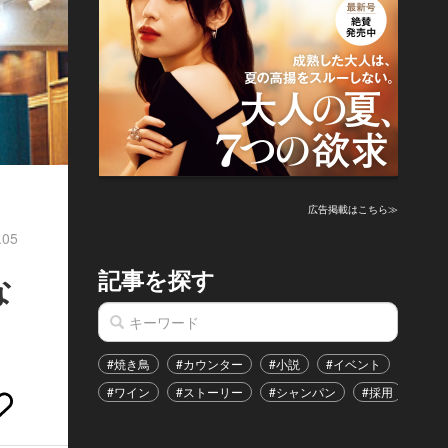
広告掲載はこちら≫
.05
記事を探す
な
#焼き鳥
#カウンター
#小説
#イベント
#港区
#ワイン
#ストーリー
#シャンパン
#採用
#恋