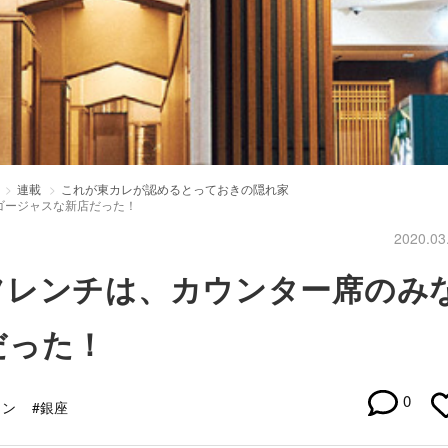
連載
これが東カレが認めるとっておきの隠れ家
ゴージャスな新店だった！
2020.03
フレンチは、カウンター席のみ
だった！
0
イン
#銀座