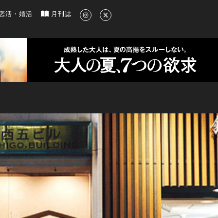
新のグルメ、洗練されたライフスタイル情報
恋活・婚活
月刊誌