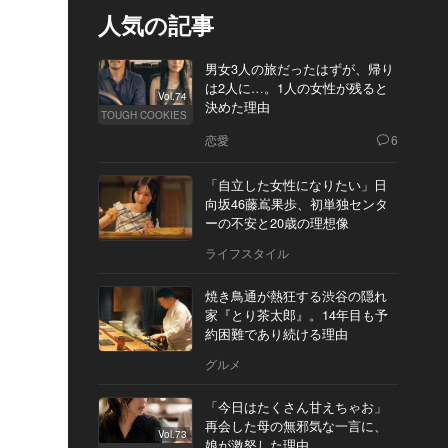
人気の記事
男女3人の旅だったはずが、帰り
は2人に…。1人の女性が残ると
Vol.74
決めた理由
TOUGH COOKIES
恋愛
6
「自立した女性になりたい」日
向坂46藤嶌果歩、初単独センタ
ーの不安と20歳の理想像
ライフスタイル
焼き鳥通が熱狂する渋谷の隠れ
家『とり茶太郎』。14年目も予
約困難であり続ける理由
グルメ
「今日はたくさん甘えちゃお」
再会した母の無邪気な一言に、
Vol.73
娘が激怒した理由