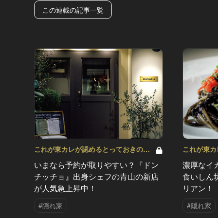
この連載の記事一覧
これが東カレが認めるとっておきの隠
これが東カ
れ家 Vol.27
れ家 Vol.25
いまなら予約が取りやすい？『ドン
濃厚なイ
チッチョ』出身シェフの青山の新店
食いしん
が人気急上昇中！
リアン！
#隠れ家
#隠れ家