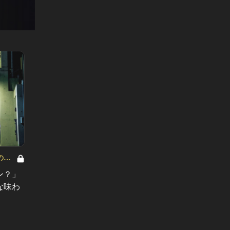
の隠
これが東カレが認めるとっておきの隠
これが
れ家 Vol.22
れ家 Vol
ン？」
看板のない星付きフレンチ…青山の
南青山
な味わ
マンションの一室には美食の世界が
トラン
広がっていた！
がある
#隠れ家
#隠れ