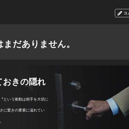
コ
はまだありません。
ておきの隠れ
〞という衝動は相手を大切に
さに驚きの要素に溢れてい
。