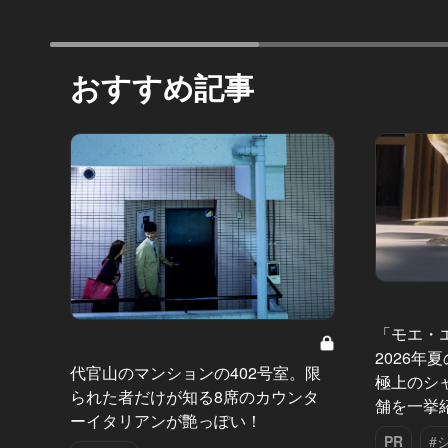
おすすめ記事
「モエ・
2026年
代官山のマンションの402号室。限
極上のシ
られた者だけが知る8席のカウンタ
舗を一挙
ーイタリアンが艶っぽい！
PR
#