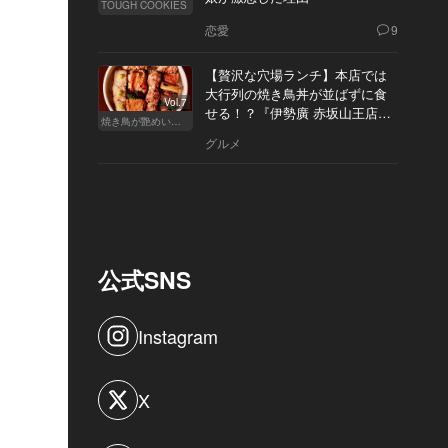
TOUGH COOKIES
恋愛
9
【贅沢な穴場ランチ】本店では
大行列の焼き鳥丼が並ばずに食
Vol.7
せる！？『伊勢廣 赤坂山王店』
焼き鳥が艶めいてきた
へ
グルメ
公式SNS
Instagram
X