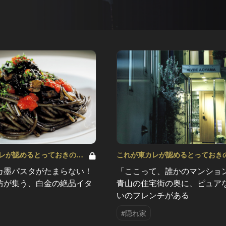
レが認めるとっておきの隠
これが東カレが認めるとっておき
れ家 Vol.24
カ墨パスタがたまらない！
「ここって、誰かのマンショ
坊が集う、白金の絶品イタ
青山の住宅街の奥に、ピュア
いのフレンチがある
#隠れ家