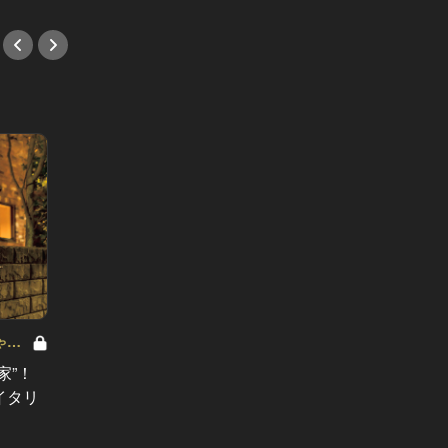
焼き鳥が艶
【贅沢
ゃれ
列の焼
家”！
フレンチ出身シェフの焼鳥を青山で
『伊勢
イタリ
堪能！ワインと料理に女性の好きが
#焼き
つまってる！