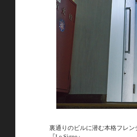
裏通りのビルに潜む本格フレン
『Le Signe』