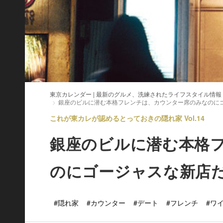
東京カレンダー | 最新のグルメ、洗練されたライフスタイル情報
銀座のビルに潜む本格フレンチは、カウンター席のみなのに
これが東カレが認めるとっておきの隠れ家 Vol.14
銀座のビルに潜む本格
のにゴージャスな新店
#隠れ家
#カウンター
#デート
#フレンチ
#ワ