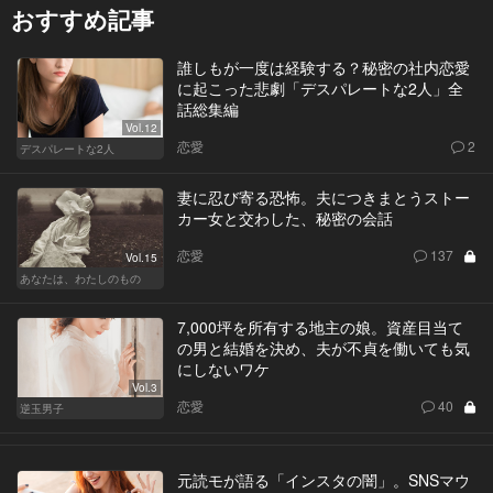
おすすめ記事
誰しもが一度は経験する？秘密の社内恋愛
に起こった悲劇「デスパレートな2人」全
話総集編
Vol.12
恋愛
2
デスパレートな2人
妻に忍び寄る恐怖。夫につきまとうストー
カー女と交わした、秘密の会話
恋愛
137
Vol.15
あなたは、わたしのもの
7,000坪を所有する地主の娘。資産目当て
の男と結婚を決め、夫が不貞を働いても気
にしないワケ
Vol.3
恋愛
40
逆玉男子
元読モが語る「インスタの闇」。SNSマウ