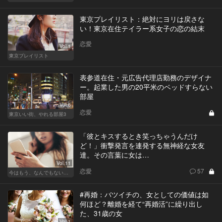
東京プレイリスト：絶対にヨリは戻さな
い！東京在住テイラー系女子の恋の結末
恋愛
Vol.1
東京プレイリスト
表参道在住・元広告代理店勤務のデザイナ
ー。起業した男の20平米のベッドすらない
部屋
Vol.6
恋愛
東京いい街、やれる部屋3
「彼とキスするとき笑っちゃうんだけ
ど！」衝撃発言を連発する無神経な女友
達。その言葉に女は…
Vol.11
恋愛
57
今はもう、なんでもないから
#再婚：バツイチの、女としての価値は如
何ほど？離婚を経て“再婚活”に繰り出し
た、31歳の女
Vol.1