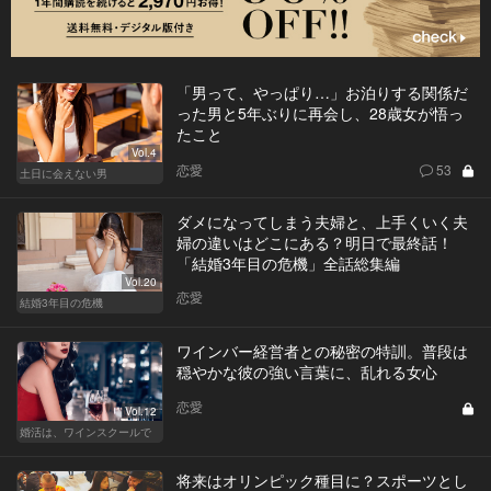
「男って、やっぱり…」お泊りする関係だ
った男と5年ぶりに再会し、28歳女が悟っ
たこと
Vol.4
恋愛
53
土日に会えない男
ダメになってしまう夫婦と、上手くいく夫
婦の違いはどこにある？明日で最終話！
「結婚3年目の危機」全話総集編
Vol.20
恋愛
結婚3年目の危機
ワインバー経営者との秘密の特訓。普段は
穏やかな彼の強い言葉に、乱れる女心
恋愛
Vol.12
婚活は、ワインスクールで
将来はオリンピック種目に？スポーツとし