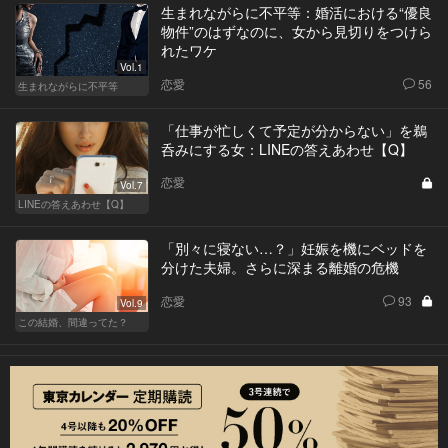
生まれながらに不平等：婚活における“優良
物件”のはずなのに、女から見切りをつけら
れたワケ
Vol.1
恋愛
56
生まれながらに不平等
「仕事が忙しくて予定が分からない」を鵜
呑みにする女：LINEの答えあわせ【Q】
恋愛
Vol.7
LINEの答えあわせ【Q】
「別々に寝ない…？」妊娠を機にベッドを
分けた夫婦。さらに深まる離婚の危機
恋愛
93
Vol.9
この結婚、間違ってた？