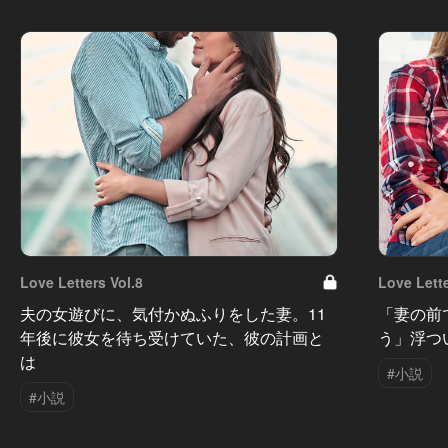
Love Letters Vol.8
Love Lette
夫の女遊びに、気付かぬふりをした妻。11
「妻の前
年後に彼女を待ち受けていた、彼の計画と
う」浮つ
は
#小説
#小説