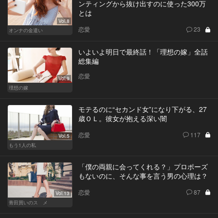
ンティングから抜け出すのに使った300万
とは
Vol.8
恋愛
23
オンナの金遣い
いよいよ明日で最終話！「理想の嫁」全話
総集編
恋愛
Vol.9
理想の嫁
モテるのに“セカンド女”になり下がる、27
歳ＯＬ。彼女が抱える深い闇
恋愛
117
Vol.5
もう1人の私
「僕の両親に会ってくれる？」プロポーズ
もないのに、そんな事を言う男の心理は？
恋愛
87
Vol.13
青田買いのスゝメ