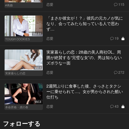
恋愛
115
#再婚
「まさか彼女が！？」彼氏の元カノが気に
なり、会ってみたら知っている人で思わ
ず…
Vol.31
恋愛
19
TOUGH COOKIES
実家暮らしの恋：28歳の美人商社OL。周
囲が絶賛する“完璧な女”の、男は知らない
ズボラな一面
Vol.1
恋愛
272
実家暮らしの恋
2週間ぶりに食事した後、さっさとタクシ
ーに乗せられて…。女が男からされた酷い
仕打ち
Vol.3
恋愛
43
本命昇格・虎の巻
フォローする