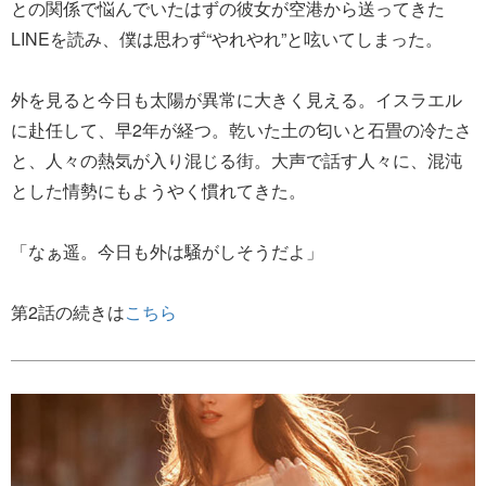
との関係で悩んでいたはずの彼女が空港から送ってきた
LINEを読み、僕は思わず“やれやれ”と呟いてしまった。
外を見ると今日も太陽が異常に大きく見える。イスラエル
に赴任して、早2年が経つ。乾いた土の匂いと石畳の冷たさ
と、人々の熱気が入り混じる街。大声で話す人々に、混沌
とした情勢にもようやく慣れてきた。
「なぁ遥。今日も外は騒がしそうだよ」
第2話の続きは
こちら