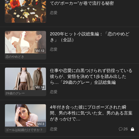
ての“ポーカー”が巷で流行る秘密
恋愛
2020年ヒット小説総集編：「恋のやめど
き」（全話）
恋愛
Vol.12
恋のやめどき
仕事や恋愛に白黒つけられず彷徨っている
彼らが、覚悟を決めて1歩を踏み出した
ら…「29歳のグレー」全話総集編
Vol.14
恋愛
29歳のグレー
4年付き合った彼にプロポーズされた瞬
間、男の本性に気づいた女。男のある言葉
がきっかけで…
Vol.3
恋愛
26
ゴールは結婚だけですか？