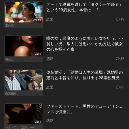
デートで終電を逃して「タクシーで帰る」
という29歳女性。本音は…？
恋愛
19
Vol.19
夏の恋
噂の女：悪魔のように美しい女を狙う、小
賢しい男。常人には思いつかぬ方法で彼女
の心を掴んだ夜
Vol.1
恋愛
36
噂の女
偽装婚活：「結婚は人生の墓場」既婚男の
建前と本音を知り、焦り出す28歳独身男
恋愛
80
Vol.1
偽装婚活
ファーストデート。男性のデューデリジェ
ンスは慎重に。
恋愛
Vol.1
レストランで恋のシーソーゲーム（WOMAN）