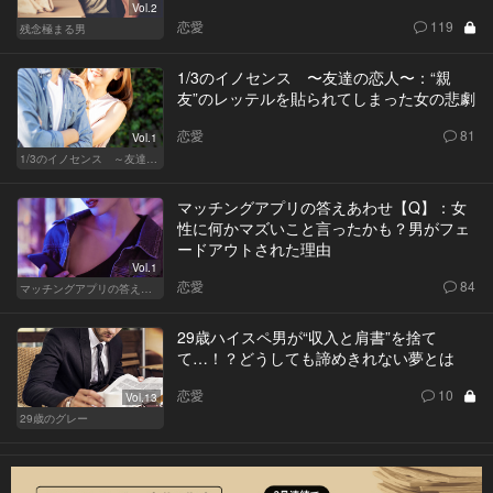
Vol.2
恋愛
119
残念極まる男
1/3のイノセンス 〜友達の恋人〜：“親
友”のレッテルを貼られてしまった女の悲劇
恋愛
81
Vol.1
1/3のイノセンス ～友達の恋人～
マッチングアプリの答えあわせ【Q】：女
性に何かマズいこと言ったかも？男がフェ
ードアウトされた理由
Vol.1
恋愛
84
マッチングアプリの答えあわせ【Q】
29歳ハイスペ男が“収入と肩書”を捨て
て…！？どうしても諦めきれない夢とは
恋愛
10
Vol.13
29歳のグレー