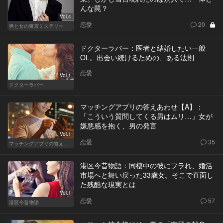
んな罠？
Vol.4
恋愛
20
男と女の東京ミステリー
ドクターラバー：医者と結婚したい一般
OL。出会い続けるための、ある法則
恋愛
Vol.1
ドクターラバー
マッチングアプリの答えあわせ【A】：
「こういう質問してくる男はムリ…」女が
嫌悪感を抱く、男の発言
Vol.1
恋愛
35
マッチングアプリの答えあわせ【A】
港区今昔物語：同棲中の彼にフラれ、婚活
市場へと舞い戻った33歳女。そこで直面し
た残酷な現実とは
Vol.1
恋愛
57
港区今昔物語