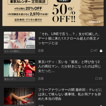
「それ、LINEで言う…？」女が幻滅した、
デート後に来た1スクロール超えの長文メ
ッセージとは
Vol.11
恋愛
47
オトコの棚卸し
東京バディ：互いを「親友」と呼び合う2
人の商社マン。だが好きになったのは同じ
女だった…
Vol.1
恋愛
23
東京バディ
フリーアナウンサーの闇 最終回：テレビに
は決して映らない裏事情。私が局アナを辞
めた本当の理由
Vol.10
恋愛