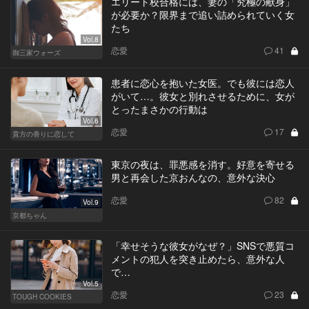
エリート校合格には、妻の「究極の献身」
が必要か？限界まで追い詰められていく女
たち
Vol.8
恋愛
41
御三家ウォーズ
患者に恋心を抱いた女医。でも彼には恋人
がいて…。彼女と別れさせるために、女が
とったまさかの行動は
Vol.6
恋愛
17
貴方の香りに恋して
東京の夜は、罪悪感を消す。好意を寄せる
男と再会した京おんなの、意外な決心
恋愛
82
Vol.9
京都ちゃん
「幸せそうな彼女がなぜ？」SNSで悪質コ
メントの犯人を突き止めたら、意外な人
で…
Vol.5
恋愛
23
TOUGH COOKIES