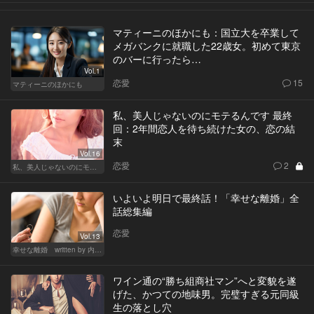
マティーニのほかにも：国立大を卒業して
メガバンクに就職した22歳女。初めて東京
のバーに行ったら…
Vol.1
恋愛
15
マティーニのほかにも
私、美人じゃないのにモテるんです 最終
回：2年間恋人を待ち続けた女の、恋の結
末
Vol.16
恋愛
2
私、美人じゃないのにモテるんです。
いよいよ明日で最終話！「幸せな離婚」全
話総集編
恋愛
Vol.13
幸せな離婚 written by 内埜さくら
ワイン通の“勝ち組商社マン”へと変貌を遂
げた、かつての地味男。完璧すぎる元同級
生の落とし穴