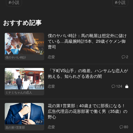
#小説
#小説
おすすめ記事
僕のヤバい時計：馬の靴屋は想定外に儲け
ている…高級腕時計5本、29歳イケメン御
曹司
Vol.1
恋愛
2
僕のヤバい時計
「下町VS山手」の格差。ハンサムな恋人が
抱える、知られざる過去の闇
恋愛
124
Vol.3
ミナミちゃんの恋人
花の第1営業部：40歳までに部長になる！
広告代理店の花形部署で働く男（35歳）の
野心
Vol.1
恋愛
80
花の第1営業部