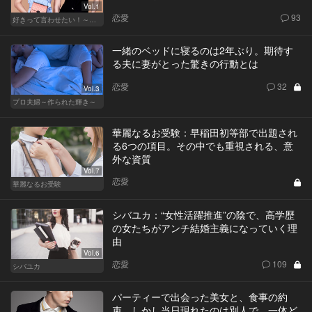
Vol.1
恋愛
93
好きって言わせたい！～正反対のふたり～
一緒のベッドに寝るのは2年ぶり。期待す
る夫に妻がとった驚きの行動とは
恋愛
32
Vol.3
プロ夫婦～作られた輝き～
華麗なるお受験：早稲田初等部で出題され
る6つの項目。その中でも重視される、意
外な資質
Vol.7
恋愛
華麗なるお受験
シバユカ：“女性活躍推進”の陰で、高学歴
の女たちがアンチ結婚主義になっていく理
由
Vol.6
恋愛
109
シバユカ
パーティーで出会った美女と、食事の約
束。しかし当日現れたのは別人で…一体ど