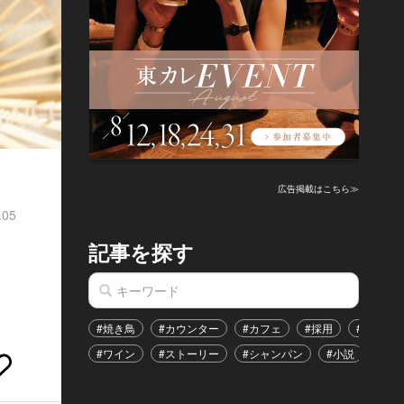
広告掲載はこちら≫
.05
記事を探す
#焼き鳥
#カウンター
#カフェ
#採用
#恋愛
#ワイン
#ストーリー
#シャンパン
#小説
#イ