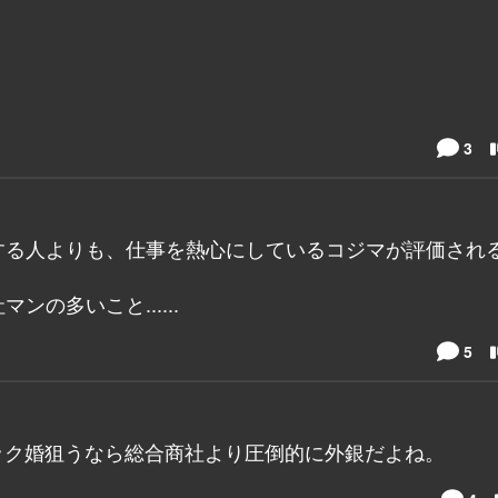
3
する人よりも、仕事を熱心にしているコジマが評価され
の多いこと......
5
ペック婚狙うなら総合商社より圧倒的に外銀だよね。