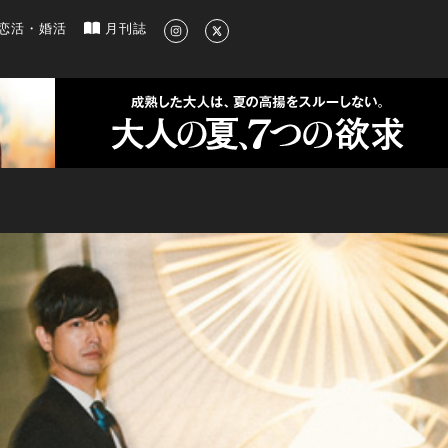
新のグルメ、洗練されたライフスタイル情報
恋活・婚活
月刊誌