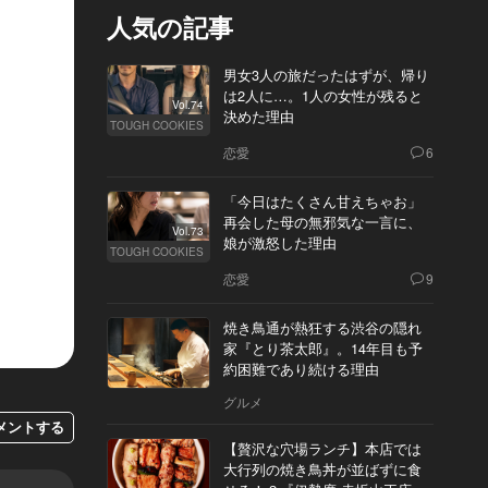
人気の記事
男女3人の旅だったはずが、帰り
は2人に…。1人の女性が残ると
Vol.74
決めた理由
TOUGH COOKIES
恋愛
6
「今日はたくさん甘えちゃお」
再会した母の無邪気な一言に、
Vol.73
娘が激怒した理由
TOUGH COOKIES
恋愛
9
焼き鳥通が熱狂する渋谷の隠れ
家『とり茶太郎』。14年目も予
約困難であり続ける理由
グルメ
メントする
【贅沢な穴場ランチ】本店では
大行列の焼き鳥丼が並ばずに食