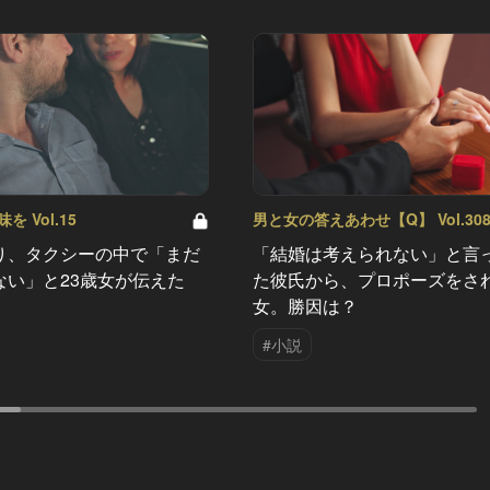
 Vol.15
男と女の答えあわせ【Q】 Vol.30
り、タクシーの中で「まだ
「結婚は考えられない」と言
ない」と23歳女が伝えた
た彼氏から、プロポーズをさ
女。勝因は？
#小説