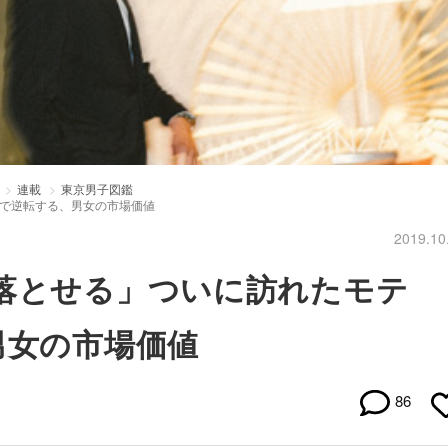
連載
東京男子図鑑
歳で逆転する、男女の市場価値
2019.10
落とせる」ついに訪れたモテ
男女の市場価値
86