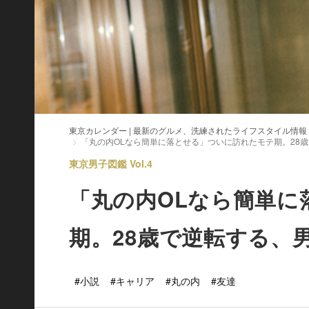
東京カレンダー | 最新のグルメ、洗練されたライフスタイル情報
「丸の内OLなら簡単に落とせる」ついに訪れたモテ期。28
東京男子図鑑 Vol.4
「丸の内OLなら簡単に
期。28歳で逆転する、
#小説
#キャリア
#丸の内
#友達