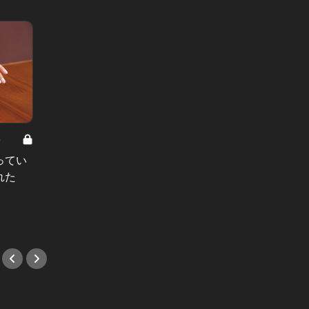
8
男と女の答えあわせ【A】 Vol.308
ってい
結婚願望ゼロだった27歳男性が、交
れた
際2年で突然プロポーズ。彼の心が
変わった“理由”とは
#小説