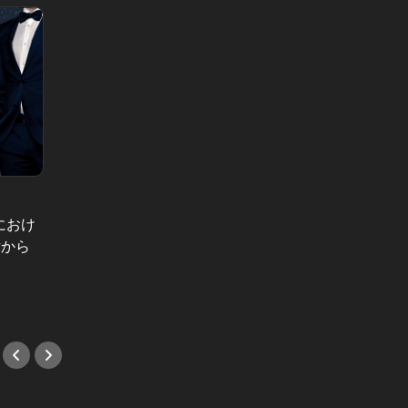
裏切られた妻たち Vol.7
東京マテ
におけ
不意に見せた、昔と変わらぬ優しい
消えな
女から
態度。反省したかに思われた夫の浮
をする
気現場を、探偵に暴かれた夜
オンナ
#小説
#小説