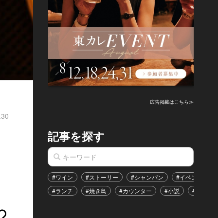
広告掲載はこちら≫
.30
記事を探す
#ワイン
#ストーリー
#シャンパン
#イベント
#ランチ
#焼き鳥
#カウンター
#小説
#恋愛