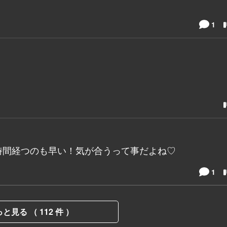
1
時間経つのも早い！気が合うって事だよね♡
1
と見る （ 112 件 ）