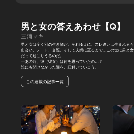
男と女の答えあわせ【Q】
三浦マキ
男と女は全く別の生き物だ。それゆえに、スレ違いは生まれるも
出会い、デート、交際、そして夫婦に至るまで…この世に男と女
だって起こりうるのだ。
—あの時、彼（彼女）は何を思っていたの…？
誰にも聞けなかった謎を、紐解いていこう。
この連載の記事一覧