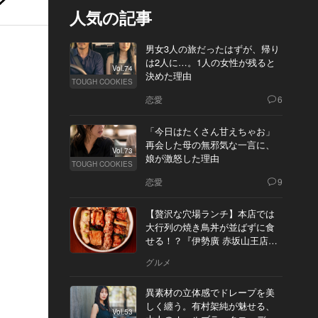
人気の記事
男女3人の旅だったはずが、帰り
は2人に…。1人の女性が残ると
Vol.74
決めた理由
TOUGH COOKIES
恋愛
6
「今日はたくさん甘えちゃお」
再会した母の無邪気な一言に、
Vol.73
娘が激怒した理由
TOUGH COOKIES
恋愛
9
【贅沢な穴場ランチ】本店では
大行列の焼き鳥丼が並ばずに食
せる！？『伊勢廣 赤坂山王店』
へ
グルメ
異素材の立体感でドレープを美
しく纏う。有村架純が魅せる、
Vol.53