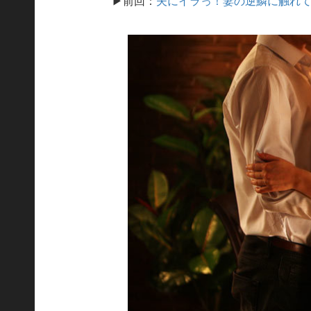
▶前回：
夫にイラっ！妻の逆鱗に触れて