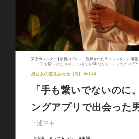
東京カレンダー | 最新のグルメ、洗練されたライフスタイル情報
「手も繋いでないのに、いきなりOKなんて…」マッチング
男と女の答えあわせ【Q】 Vol.44
「手も繋いでないのに
ングアプリで出会った
三浦マキ
#小説
#レストラン
#夫婦