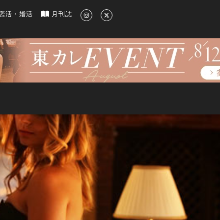
新のグルメ、洗練されたライフスタイル情報
恋活・婚活
月刊誌