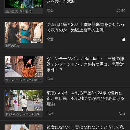
ンを襲った悲劇
Vol.1
恋愛
50
君が僕で、僕が君で
ジム代に毎月20万！健康診断書を見せ合っ
て競うのが、港区上層部の主流
恋愛
Vol.14
港区内格差
ヴィンテージバッグ Sandast：「三種の神
器」のブランドバッグを持つ男は、恋愛対
象外！？
Vol.1
恋愛
ヴィンテージバッグ Sandast
東京いい街、やれる部屋3：24歳で憧れた
街、中目黒。40代独身男が未だ住み続ける
理由
Vol.1
恋愛
2
東京いい街、やれる部屋3
彼女になれて、妻になれない：どうして私