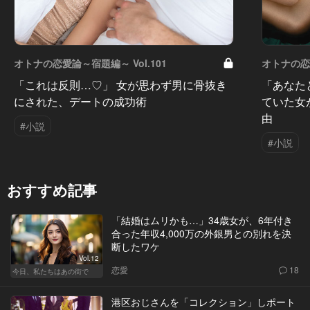
オトナの恋愛論～宿題編～ Vol.101
オトナの恋愛
「これは反則…♡」 女が思わず男に骨抜き
「あなた
にされた、デートの成功術
ていた女
由
#小説
#小説
おすすめ記事
「結婚はムリかも…」34歳女が、6年付き
合った年収4,000万の外銀男との別れを決
断したワケ
Vol.12
恋愛
18
今日、私たちはあの街で
港区おじさんを「コレクション」しポート