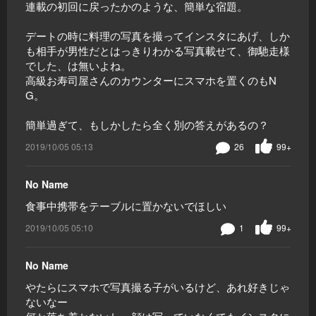
連載の初回に戻ったかのような、簡単な宿題。
デートの時に料理の写真を撮ってインスタにあげ、しか
も相手が男性だとはっきりわかる写真載せて、御馳走様
でした、は無いよね。
高級お寿司屋さんのカウンターにスマホを置くのもN
G。
簡単過ぎて、もしかしたら全く別の答えがあるの？
2019/10/05 05:13
26
99+
No Name
食事中携帯をテーブルに置かないでほしい
2019/10/05 05:10
1
99+
No Name
やたらにスマホで写真撮る子がいるけど、あれ好きじゃ
ないなー