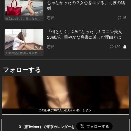
じゃなかったの？女心をエグる、元彼の結
婚
Vol.1
恋愛
16
彼女になれて、妻になれない
「何となく」CAになった元ミスコン美女
23歳が、華やかな肩書に苦しむ理由とは
恋愛
120
Vol.8
人生の定点観測～東京女の就活事情～
フォローする
この記事が気に入ったらいいね！しよう
X（旧Twitter）で東京カレンダーを