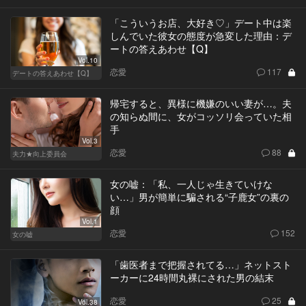
「こういうお店、大好き♡」デート中は楽
しんでいた彼女の態度が急変した理由：デ
ートの答えあわせ【Q】
Vol.10
恋愛
117
デートの答えあわせ【Q】
帰宅すると、異様に機嫌のいい妻が…。夫
の知らぬ間に、女がコッソリ会っていた相
手
Vol.3
恋愛
88
夫力★向上委員会
女の嘘：「私、一人じゃ生きていけな
い…」男が簡単に騙される“子鹿女”の裏の
顔
Vol.1
恋愛
152
女の嘘
「歯医者まで把握されてる…」ネットスト
ーカーに24時間丸裸にされた男の結末
恋愛
25
Vol.38