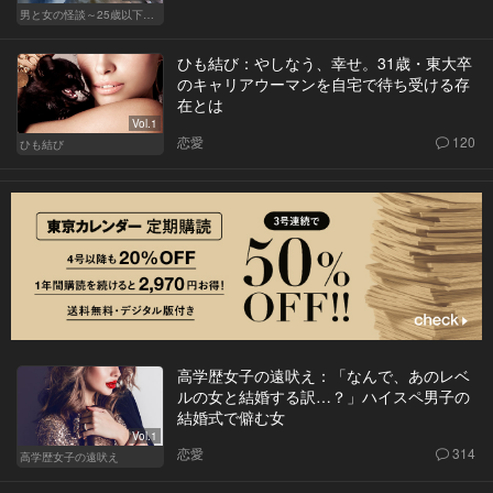
男と女の怪談～25歳以下閲覧禁止～
ひも結び：やしなう、幸せ。31歳・東大卒
のキャリアウーマンを自宅で待ち受ける存
在とは
Vol.1
恋愛
120
ひも結び
高学歴女子の遠吠え：「なんで、あのレベ
ルの女と結婚する訳…？」ハイスペ男子の
結婚式で僻む女
Vol.1
恋愛
314
高学歴女子の遠吠え