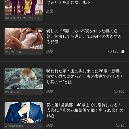
フォリオを組む女、現る
恋愛
Vol.1
港区おじさんコレクション
愛しのドS妻：夫の不実を知った妻の逆
襲。後悔しても遅い、“出来心”の大きすぎ
る代償
Vol.2
恋愛
130
愛しのドS妻
呪われた家：玉の輿に乗った26歳・新妻。
彼女が恐怖に陥った、夫の実家での“しきた
り其の一”とは
Vol.1
恋愛
166
呪われた家
花の第1営業部：40歳までに部長になる！
広告代理店の花形部署で働く男（35歳）の
野心
Vol.1
恋愛
80
花の第1営業部