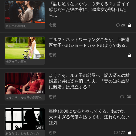
「話し足りないから、ウチくる？」昔イイ
感じだった彼の家に、30歳女が誘われた
ら…
Vol.3
恋愛
28
オトコの棚卸し
ゴルフ・ネットワーキングこそが、上級港
区女子へのショートカットのようである。
恋愛
Vol.6
港区女子の原点
ようこそ、ルミ子の部屋へ：記入済みの離
婚届と共に姿を消した夫。「妻の知らぬ間
に離婚」は成立する？
Vol.1
恋愛
130
ようこそ、ルミ子の部屋へ
毎晩19:00になるとやってくる、あの女。
大きすぎる代償を払っても、逃れられない
狂気
Vol.7
恋愛
177
あなたは、わたしのもの