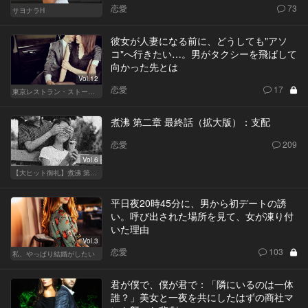
恋愛
73
サヨナラH
彼女が人妻になる前に、どうしても"アソ
コ"へ行きたい…。男がタクシーを飛ばして
向かった先とは
Vol.12
恋愛
17
東京レストラン・ストーリー
煮沸 第二章 最終話（拡大版）：支配
恋愛
209
Vol.6
【大ヒット御礼】煮沸 第二章
平日夜20時45分に、男から初デートの誘
い。呼び出された場所を見て、女が凍り付
いた理由
Vol.3
恋愛
103
私、やっぱり結婚がしたい
君が僕で、僕が君で：「隣にいるのは一体
誰？」美女と一夜を共にしたはずの商社マ