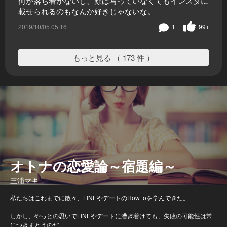
何か落ち着かないし、顔は写っていなくてもインスタに
載せられるのもなんか好きじゃないな。
2019/10/05 05:16
1
99+
もっと見る （ 173 件 ）
オトナの恋愛論～宿題編～
三浦マキ
私たちはこれまでに散々、LINEやデートのHow toを学んできた。
しかし、やっとの思いでLINEやデートに漕ぎ着けても、失敗の可能性は常
につきまとうのだ。