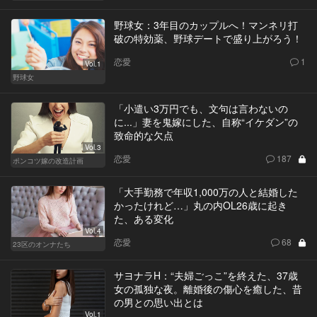
野球女：3年目のカップルへ！マンネリ打
破の特効薬、野球デートで盛り上がろう！
恋愛
1
Vol.1
野球女
「小遣い3万円でも、文句は言わないの
に...」妻を鬼嫁にした、自称“イケダン”の
致命的な欠点
Vol.3
恋愛
187
ポンコツ嫁の改造計画
「大手勤務で年収1,000万の人と結婚した
かったけれど…」丸の内OL26歳に起き
た、ある変化
Vol.4
恋愛
68
23区のオンナたち
サヨナラH：“夫婦ごっこ”を終えた、37歳
女の孤独な夜。離婚後の傷心を癒した、昔
の男との思い出とは
Vol.1