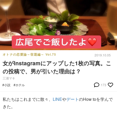
オトナの恋愛論～宿題編～ Vol.75
2019.10.05
女がInstagramにアップした1枚の写真。こ
の投稿で、男が引いた理由は？
三浦マキ
#小説
#ホテル
173
私たちはこれまでに散々、
LINE
や
デート
のHow toを学んで
きた。