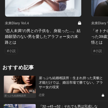
未来Diary Vol.4
未来Diary V
“恋人未満”の男との子供を、身籠った…。結
「オトナ
婚願望のない男を愛したアラフォー女の末
った39
路とは
悟とは
#小説
#小説
おすすめ記事
崖っぷち結婚相談所：生まれ持った美貌と
才能だけでは、婚活市場で勝てない。アラ
サー女の現実
Vol.8
恋愛
崖っぷち結婚相談所
『32→45→52：それでも男は完成しな