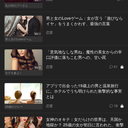
丸の内のプーさん
男と女のLoveゲーム：女が言う「遊びなら
イヤ」をうまくかわす、最強の言葉
恋愛
Vol.1
男と女のLoveゲーム
「意気地なしな男ね」魔性の美女からの辛
口評価に落ちこむ男への、甘い罠
恋愛
41
Vol.5
モテキ参上！
アプリで出会った19歳上の男と温泉旅行
に。ホテルでうち明けられた衝撃的な事実
とは
Vol.6
恋愛
18
29歳のグレー
女神のオキテ：女だらけの世界は、天国か
地獄か？ 25歳の女が初日に言われた、衝撃