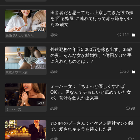
田舎者だと思ってた…上京してきた彼の妹
を“回る鮨屋”に連れて行って赤っ恥をかい
た29歳女
Vol.8
恋愛
142
結婚できない私たち
外銀勤務で年収5,000万を稼ぎ出す、38歳
の妻。そんな女が離婚後、1億円かけて手
に入れたものとは…？
Vol.11
恋愛
20
東京タワマン族
ミーハー女：「ちょっと優しくすれば
OK」。男なんてチョロいと舐めていた女
が、苦汁を飲んだ出来事
Vol.1
恋愛
98
ミーハー女
丸の内のプーさん：イケメン商社マンの隣
で、愛されキャラを確立した男
恋愛
1
Vol.1