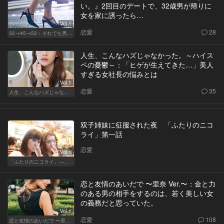
い。』2回目のデートで、32歳男が帰りに
女を家に誘ったら…
Vol.1
恋愛
28
32→45→52：それでも男は完成しない。
人生、こんなハズじゃなかった。～ハイス
ペの憂鬱～：「ヒゲが生えてきた…」美人
すぎる女社長の悩みとは
Vol.1
恋愛
35
人生、こんなハズじゃなかった。～ハイスペの憂鬱～
双子姉妹に征服された夜 「ふたりのニコ
ライ」第一話
恋愛
Vol.1
「ふたりのニコライ」―作家・柴崎竜人の恋愛ストーリー
恋と友情のあいだで 〜里奈 Ver.〜：金と力
のある男の相手をするのは、若く美しい女
の義務だと思っていた。
Vol.1
恋愛
108
恋と友情のあいだで 〜里奈 Ver.〜