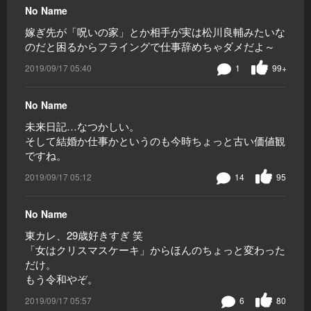
No Name
嫁ぎ先が「呪いの家」とか相手が実は松川良輔みたいな
のだと困るからフライングで仕事辞めちゃダメだよ～
2019/09/17 05:40
1
99+
No Name
未来日記…なつかしい。
そして結婚か仕事かというのも今時ちょっと古い価値観
ですね。
2019/09/17 05:12
14
95
No Name
東カレ、29歳好きすぎ 笑
「女はクリスマスケーキ」からほんのちょっと変わった
だけ。
もう令和やぞ。
2019/09/17 05:57
6
80