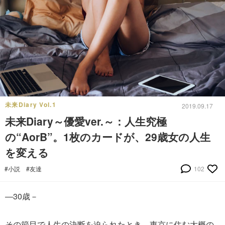
未来Diary Vol.1
2019.09.17
未来Diary～優愛ver.～：人生究極
の“AorB”。1枚のカードが、29歳女の人生
を変える
#小説
#友達
102
―30歳－
その節目で人生の決断を迫られたとき、東京に住む大概の