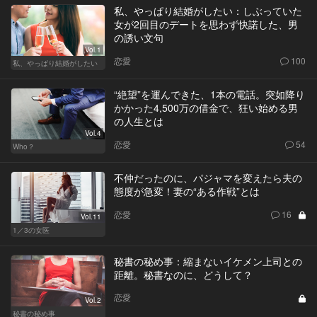
私、やっぱり結婚がしたい：しぶっていた
女が2回目のデートを思わず快諾した、男
の誘い文句
Vol.1
恋愛
100
私、やっぱり結婚がしたい
“絶望”を運んできた、1本の電話。突如降り
かかった4,500万の借金で、狂い始める男
の人生とは
Vol.4
恋愛
54
Who？
不仲だったのに、パジャマを変えたら夫の
態度が急変！妻の“ある作戦”とは
恋愛
16
Vol.11
1／3の女医
秘書の秘め事：縮まないイケメン上司との
距離。秘書なのに、どうして？
恋愛
Vol.2
秘書の秘め事