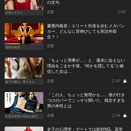
の文句
Vol.1
恋愛
67
女神のオキテ
慶應内格差：エリート街道を歩むメガバン
カー、どんなに背伸びしても所詮外部
生？！
Vol.1
恋愛
慶應内格差
「ちょっと用事が…」と、週末に会えない
理由をごまかす彼。“何かを隠してる”と確
信した女は…
Vol.8
恋愛
37
薫子の愛は、重すぎる
「この人、ちょっと無理かも…」彼の行き
つけのバーでこっそり聞いた、残念すぎる
男の本性とは
Vol.8
恋愛
24
松坂由里香の奇妙な婚活
史子の心理学：デートでは絶対NG。高学