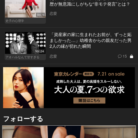
歴が無意識にしがちな“非モテ発言”とは？
恋愛
Vol.1
史子の心理学
「資産家の家に生まれたお前が、ずっと妬
ましかった…」幼稚舎からの親友だった男
2人の縁が切れた瞬間
Vol.24
恋愛
15
アオハルなんて甘すぎる
フォローする