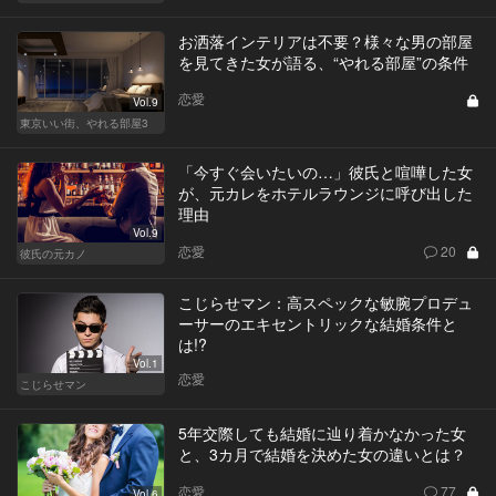
お洒落インテリアは不要？様々な男の部屋
を見てきた女が語る、“やれる部屋”の条件
恋愛
Vol.9
東京いい街、やれる部屋3
「今すぐ会いたいの…」彼氏と喧嘩した女
が、元カレをホテルラウンジに呼び出した
理由
Vol.9
恋愛
20
彼氏の元カノ
こじらせマン：高スペックな敏腕プロデュ
ーサーのエキセントリックな結婚条件と
は!?
Vol.1
恋愛
こじらせマン
5年交際しても結婚に辿り着かなかった女
と、3カ月で結婚を決めた女の違いとは？
恋愛
77
Vol.6