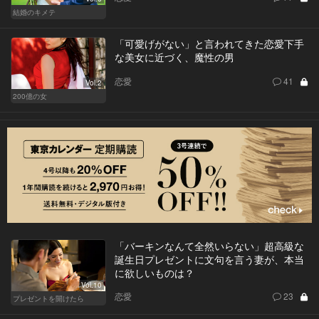
結婚のキメテ
「可愛げがない」と言われてきた恋愛下手
な美女に近づく、魔性の男
恋愛
41
Vol.2
200億の女
「バーキンなんて全然いらない」超高級な
誕生日プレゼントに文句を言う妻が、本当
に欲しいものは？
Vol.10
恋愛
23
プレゼントを開けたら