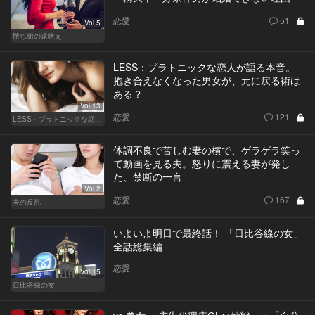
恋愛
51
Vol.5
勝ち組の遠吠え
LESS：プラトニックな恋人が語る本音。
抱き合えなくなった男女が、元に戻る術は
ある？
Vol.13
恋愛
121
LESS～プラトニックな恋人～
体調不良で苦しむ妻の横で、ゲラゲラ笑っ
て動画を見る夫。怒りに震える妻が発し
た、禁断の一言
Vol.2
恋愛
167
夫の反乱
いよいよ明日で最終話！ 「日比谷線の女」
全話総集編
恋愛
Vol.15
日比谷線の女