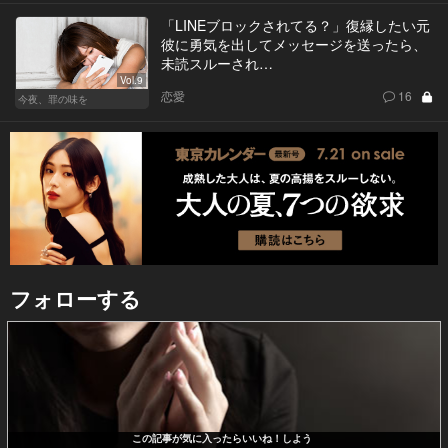
「LINEブロックされてる？」復縁したい元
彼に勇気を出してメッセージを送ったら、
未読スルーされ…
Vol.9
恋愛
16
今夜、罪の味を
フォローする
この記事が気に入ったらいいね！しよう