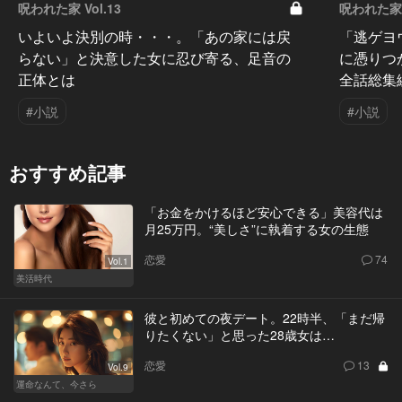
呪われた家 Vol.13
呪われた家 V
いよいよ決別の時・・・。「あの家には戻
「逃ゲヨ
らない」と決意した女に忍び寄る、足音の
に憑りつ
正体とは
全話総集
#小説
#小説
おすすめ記事
「お金をかけるほど安心できる」美容代は
月25万円。“美しさ”に執着する女の生態
恋愛
74
Vol.1
美活時代
彼と初めての夜デート。22時半、「まだ帰
りたくない」と思った28歳女は…
恋愛
13
Vol.9
運命なんて、今さら