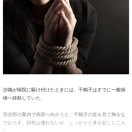
沙織が病院に駆け付けたときには、千鶴子はすでに一般病
棟へ移動していた。
宗次郎の案内で病室へ向かうと、千鶴子の姿を見て胸をな
でおろす。顔色は優れないが、しっかりと体を起こし二人
に......