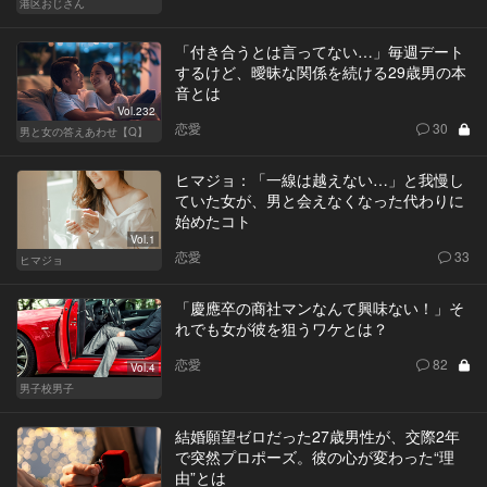
港区おじさん
「付き合うとは言ってない…」毎週デート
するけど、曖昧な関係を続ける29歳男の本
音とは
Vol.232
恋愛
30
男と女の答えあわせ【Q】
ヒマジョ：「一線は越えない…」と我慢し
ていた女が、男と会えなくなった代わりに
始めたコト
Vol.1
恋愛
33
ヒマジョ
「慶應卒の商社マンなんて興味ない！」そ
れでも女が彼を狙うワケとは？
恋愛
82
Vol.4
男子校男子
結婚願望ゼロだった27歳男性が、交際2年
で突然プロポーズ。彼の心が変わった“理
由”とは