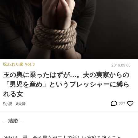
呪われた家 Vol.3
2019.09.06
玉の輿に乗ったはずが…。夫の実家からの
「男児を産め」というプレッシャーに縛ら
れる女
#小説
#夫婦
227
―結婚―
それは、愛し合う男女が二人で新しい家庭を築くこと。