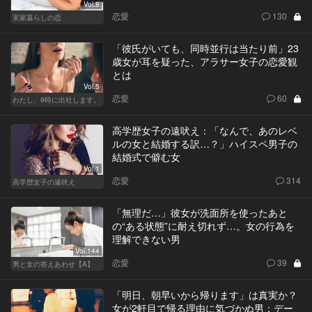
Vol.8
恋愛
130
実家暮らしの恋
「彼氏がいても、同時並行は当たり前」23
歳女が耳を疑った、アラサー女子の恋愛観
とは
Vol.5
恋愛
60
わたし、9時に出社します。
高学歴女子の遠吠え：「なんで、あのレベ
ルの女と結婚する訳…？」ハイスペ男子の
結婚式で僻む女
Vol.1
恋愛
314
高学歴女子の遠吠え
「無理だ…」彼女が洗面所を使ったあと
の“ある状態”に耐え切れず…。女の行為を
理解できない男
Vol.144
恋愛
39
男と女の答えあわせ【A】
「明日、朝早いから帰ります」は真実か？
女が2軒目で帰る理由に気づかぬ男：デー