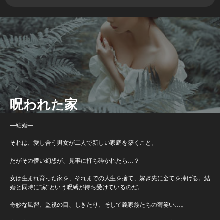
呪われた家
―結婚―
それは、愛し合う男女が二人で新しい家庭を築くこと。
だがその儚い幻想が、見事に打ち砕かれたら…？
女は生まれ育った家を、それまでの人生を捨て、嫁ぎ先に全てを捧げる。結
婚と同時に“家”という呪縛が待ち受けているのだ。
奇妙な風習、監視の目、しきたり、そして義家族たちの薄笑い…。