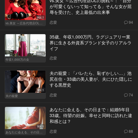
vs.美女 ～広告代理店OLの挑戦～：「自分
が可愛くないって知ってる」そんな女が屈
辱を受けた、史上最低の出来事
Vol.1
恋愛
94
vs.美女 ～広告代理店OLの挑戦～
35歳、年収1,000万円。ラグジュアリー業
界に生きる外資系ブランド女子のリアルラ
イフ
Vol.1
恋愛
年収1,000万の女
夫の寵愛：「バレたら、恥ずかしい…」池
尻在住・33歳の美人妻が、夫にひた隠しに
する黒歴史
Vol.1
恋愛
74
夫の寵愛
あなたに会える、その日まで：結婚5年目
33歳。待望の妊娠。幸せと同時に訪れた違
和感とは？
Vol.1
恋愛
88
あなたに会える、その日まで