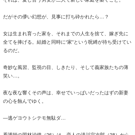
だがその儚い幻想が、見事に打ち砕かれたら…？
女は生まれ育った家を、それまでの人生を捨て、嫁ぎ先に
全てを捧げる。結婚と同時に“家”という呪縛が待ち受けてい
るのだ。
奇妙な風習、監視の目、しきたり、そして義家族たちの薄
笑い…。
夜な夜な響くその声は、幸せでいっぱいだったはずの新妻
の心を蝕んでゆく。
―逃ゲヨウトシテモ無駄ダ…
看護師の岡林沙織（26）は、恋人の清川宗次郎（28）から