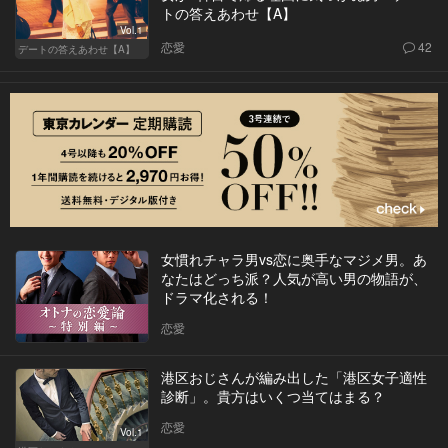
トの答えあわせ【A】
Vol.1
恋愛
42
デートの答えあわせ【A】
女慣れチャラ男vs恋に奥手なマジメ男。あ
なたはどっち派？人気が高い男の物語が、
ドラマ化される！
恋愛
港区おじさんが編み出した「港区女子適性
診断」。貴方はいくつ当てはまる？
恋愛
Vol.1