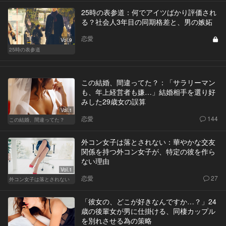
25時の表参道：何でアイツばかり評価され
る？社会人3年目の同期格差と、男の嫉妬
恋愛
Vol.9
25時の表参道
この結婚、間違ってた？：「サラリーマン
も、年上経営者も嫌…」結婚相手を選り好
みした29歳女の誤算
Vol.1
恋愛
144
この結婚、間違ってた？
外コン女子は落とされない：華やかな交友
関係を持つ外コン女子が、特定の彼を作ら
ない理由
Vol.1
恋愛
27
外コン女子は落とされない
「彼女の、どこが好きなんですか…？」24
歳の後輩女が男に仕掛ける、同棲カップル
を別れさせる為の策略