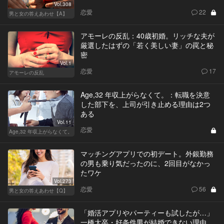
Vol.308
恋愛
22
男と女の答えあわせ【A】
アモーレの反乱：40歳初婚。リッチな夫が
厳選したはずの「若く美しい妻」の罠と秘
密
Vol.1
恋愛
17
アモーレの反乱
Age,32 年収上がらなくて。：転職を決意
した部下を、上司が引き止める理由は2つ
ある
Vol.11
恋愛
Age,32 年収上がらなくて。
マッチングアプリでの初デート。外銀勤務
の男も乗り気だったのに、2回目がなかっ
たワケ
Vol.273
恋愛
56
男と女の答えあわせ【Q】
「婚活アプリやパーティーも試したが…」
一橋大卒・好条件男が結婚できない理由