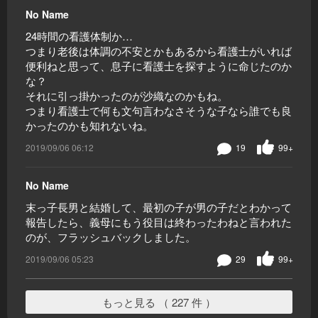
No Name
24時間の看護体制か…
つまり老後は体調の不安とかもあるから看護士がいれば
便利ねと思って、息子に看護士を探すように命じたのか
な？
それに引っ掛かったのが沙織なのかもね。
つまり看護士で何も文句言わなさそうな子なら誰でも良
かったのかも知れないね。
2019/09/06 06:12
19
99+
No Name
末っ子長男と結婚して、最初の子が男の子だとわかって
報告したら、義母にもう役目は終わったわねと言われた
のが、フラッシュバックしました。
2019/09/06 05:23
29
99+
もっと見る （ 227 件 ）