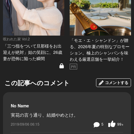
呪われた家 Vol.2
「モエ・エ・シャンドン」が贈
「三つ指をついて旦那様をお出
る、2026年夏の特別なプロモー
迎えが絶対」姑の笑顔に、26歳
ション。極上のシャンパンを味
妻が恐怖に陥った瞬間
わえる厳選店舗を一挙紹介！
PR
この記事へのコメント
コメントする
No Name
実花の言う通り、結婚やめとけ。
2019/09/06 06:15
5
99+