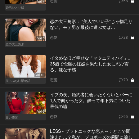
恋愛
68
Vol.7
婚活ひとり飯
恋の大三角形： “美人でいい子”じゃ物足り
ない。モテ男が最後に選ぶ女は…
恋愛
28
Vol.5
恋の大三角形
イタめなほど幸せな「マタニティハイ」。
35歳で念願の妊娠を果たした女に忍び寄
る、嫌な予感
Vol.12
恋愛
79
崖っぷち妊活物語
イブの夜、婚約者に会いたくないとバーに
1人で向かった女。酔って年下男についた
最低の嘘
Vol.6
恋愛
95
甘い墜落
LESS～プラトニックな恋人～：どこで間
違えた…？私が、プロポーズの瞬間に涙し