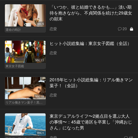
「いつか、彼と結婚できるかも…」淡い期
待を抱きながら、不貞関係を続けた29歳女
の顛末
Vol.5
恋愛
20
運命の時計
ヒット小説総集編：東京女子図鑑（全話）
恋愛
Vol.11
東京女子図鑑
2015年ヒット小説総集編：リアル働きマン
葉子！（全話）
恋愛
Vol.18
リアル働きマン葉子！黒革の編集手帳 written by 内埜さくら
東京デュアルライフ〜2拠点目を選ぶ大人
の事情〜：45歳で港区を卒業し「沖縄おじ
さん」になった男
Vol.1
恋愛
48