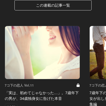
この連載の記事一覧
7コ下の恋人 Vol.11
7コ下の恋人 
「実は、初めてじゃなかった…」。7歳年下
7歳年下
の男が、34歳独身女に告げた本音
女が出し
集編