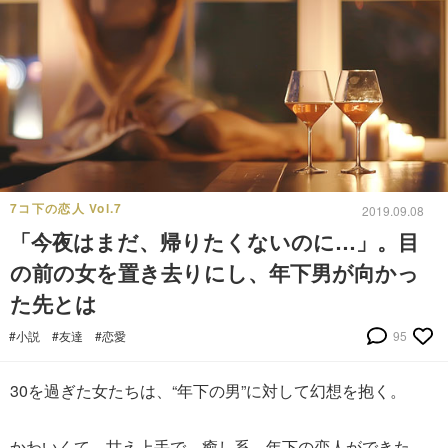
7コ下の恋人 Vol.7
2019.09.08
「今夜はまだ、帰りたくないのに…」。目
の前の女を置き去りにし、年下男が向かっ
た先とは
#小説
#友達
#恋愛
95
30を過ぎた女たちは、“年下の男”に対して幻想を抱く。
かわいくて、甘え上手で、癒し系。年下の恋人ができた