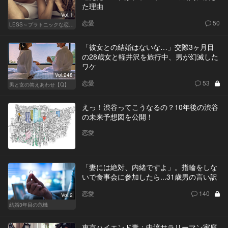
た理由
Vol.1
恋愛
50
LESS～プラトニックな恋人～
「彼女との結婚はないな…」交際3ヶ月目
の28歳女と軽井沢を旅行中、男が幻滅した
ワケ
Vol.248
恋愛
53
男と女の答えあわせ【Q】
えっ！渋谷ってこうなるの？10年後の渋谷
の未来予想図を公開！
恋愛
「妻には絶対、内緒ですよ」。指輪をしな
いで食事会に参加したら...31歳男の言い訳
恋愛
140
Vol.2
結婚3年目の危機
東京ハイエンド妻：中流サラリーマン家庭