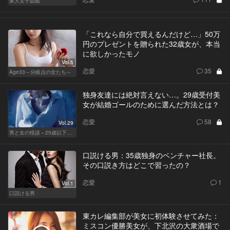
東大女子図鑑
「これなら自分で買えるんだけど…」50万
円のプレゼントを贈られた32歳女が、本当
に欲しかったモノ
Vol.5
恋愛
35
Age33～分岐点の女たち～
独身友達には絶対言えない…。29歳受付美
女が結婚ゴールのために選んだ方法とは？
恋愛
58
Vol.29
男と女の怪談～25歳以下閲覧禁止～
口説ける男：35歳独身のベンチャー社長。
その口説き方はどこで習ったの？
恋愛
1
Vol.1
口説ける男
東カレ編集部が美女に初体験させてみた：
ミスコン優勝美女が、下北沢の大衆酒場で