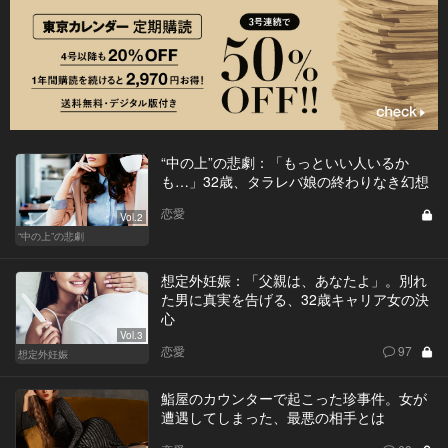
“中の上”の悲劇：「もっといい人いるか
も…」32歳、タラレバ娘の終わりなき幻想
恋愛
Vol.2
“中の上”の悲劇
想定外妊娠：「父親は、あなたよ」。別れ
た男に真実を告げる、32歳キャリア女の決
心
Vol.3
恋愛
97
想定外妊娠
鮨屋のカウンターで起こった珍事件。女が
遭遇してしまった、最悪の相手とは