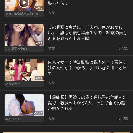
酔ったら…
Vol.2
恋愛
東カレ編集部が美女に初体験させてみた
夫の異変は突然に：「夫が、何かおかし
い」。誰もが羨む結婚生活で、30歳の美し
き妻を襲った非常事態
Vol.1
恋愛
135
夫の異変は突然に
東京マザー：時短勤務は戦力外？！育休あ
けの女性がぶつかる、よけいな気遣いと圧
力
Vol.1
恋愛
東京マザー
【最終回】黒塗りの扉：運転手の仕組んだ
罠で、破滅へ向かう2人…そして全ての謎
が明かされる
Vol.10
恋愛
106
黒塗りの扉