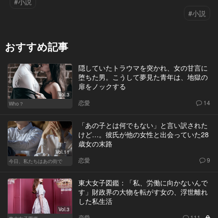
#小説
#小説
おすすめ記事
隠していたトラウマを突かれ、女の甘言に
堕ちた男。こうして夢見た青年は、地獄の
扉をノックする
Vol.3
恋愛
14
Who？
「あの子とは何でもない」と言い訳された
けど…。彼氏が他の女性と出会っていた28
歳女の末路
Vol.11
恋愛
9
今日、私たちはあの街で
東大女子図鑑：「私、労働に向かないんで
す」財政界の大物を転がす女の、浮世離れ
した私生活
Vol.3
恋愛
111