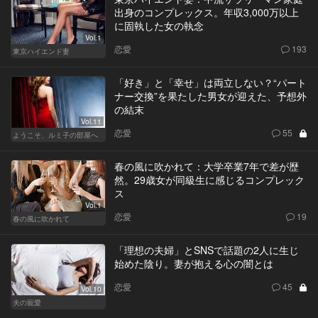
出身のコンプレックス。年収3,000万以上
に固執した女の執念
Vol.1
恋愛
193
東京ハイエンド妻
「好き」と「幸せ」は両立しない？“パート
ナー交換”を果たした男女が迎えた、予想外
の結末
Vol.11
恋愛
55
ようこそ、ルミ子の部屋へ
春の風に吹かれて：大学卒業7年で差が歴
然。29歳女が同級生に感じるコンプレック
ス
Vol.1
恋愛
19
春の風に吹かれて
「理想の夫婦」とSNSで話題の2人に生じ
始めた陰り。妻が抱える心の闇とは
恋愛
45
Vol.10
夫の寵愛