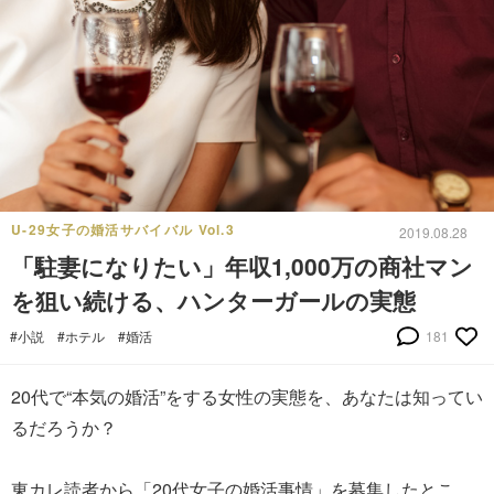
U-29女子の婚活サバイバル Vol.3
2019.08.28
「駐妻になりたい」年収1,000万の商社マン
を狙い続ける、ハンターガールの実態
#小説
#ホテル
#婚活
181
20代で“本気の婚活”をする女性の実態を、あなたは知ってい
るだろうか？
東カレ読者から「20代女子の婚活事情」を募集したとこ