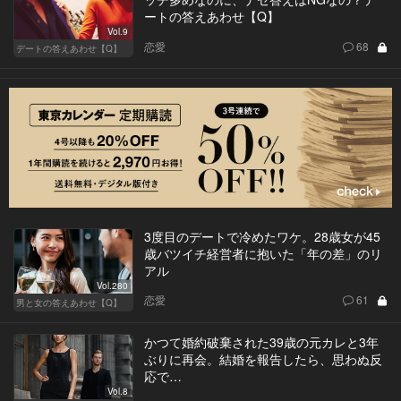
ートの答えあわせ【Q】
Vol.9
恋愛
68
デートの答えあわせ【Q】
3度目のデートで冷めたワケ。28歳女が45
歳バツイチ経営者に抱いた「年の差」のリ
アル
Vol.280
恋愛
61
男と女の答えあわせ【Q】
かつて婚約破棄された39歳の元カレと3年
ぶりに再会。結婚を報告したら、思わぬ反
応で…
Vol.8