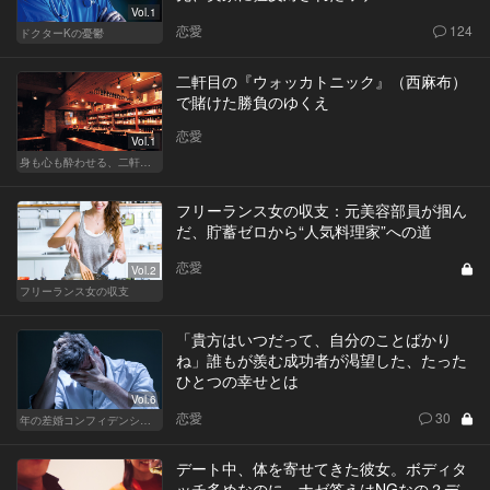
Vol.1
恋愛
124
ドクターKの憂鬱
二軒目の『ウォッカトニック』（西麻布）
で賭けた勝負のゆくえ
恋愛
Vol.1
身も心も酔わせる、二軒目の切り札
フリーランス女の収支：元美容部員が掴ん
だ、貯蓄ゼロから“人気料理家”への道
恋愛
Vol.2
フリーランス女の収支
「貴方はいつだって、自分のことばかり
ね」誰もが羨む成功者が渇望した、たった
ひとつの幸せとは
Vol.6
恋愛
30
年の差婚コンフィデンシャル
デート中、体を寄せてきた彼女。ボディタ
ッチ多めなのに、ナゼ答えはNGなの？デ