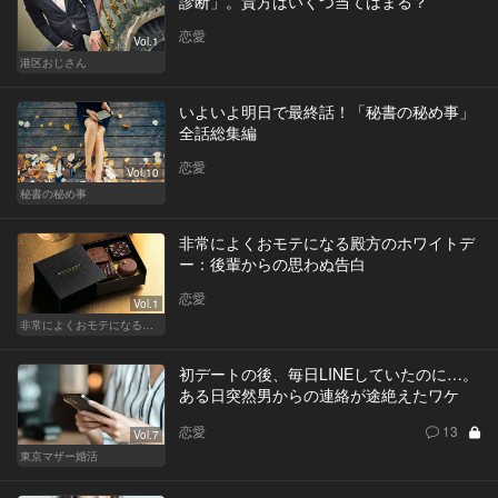
診断」。貴方はいくつ当てはまる？
恋愛
Vol.1
港区おじさん
いよいよ明日で最終話！「秘書の秘め事」
全話総集編
恋愛
Vol.10
秘書の秘め事
非常によくおモテになる殿方のホワイトデ
ー：後輩からの思わぬ告白
恋愛
Vol.1
非常によくおモテになる殿方のホワイトデー
初デートの後、毎日LINEしていたのに…。
ある日突然男からの連絡が途絶えたワケ
恋愛
13
Vol.7
東京マザー婚活