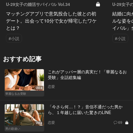
U-29女子の婚活サバイバル Vol.34
U-29女子
マッチングアプリで意気投合した彼との初
結婚に向
デート。出会って10分で女が帰宅したワケ
ルな姿を
とは？
イバル」
#小説
#小説
おすすめ記事
これがアッパー層の真実だ！「華麗なるお
受験」全話総集編
恋愛
Vol.8
華麗なるお受験
「今さら何…！？」音信不通だった男か
ら、１年越しに届いた驚きのLINE
恋愛
69
Vol.4
男の勘違い