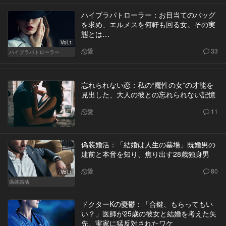
ハイブラパトローラー：お目当てのバッグ
を求め、エルメスを何軒も回る女。その実
態とは…
Vol.1
恋愛
33
ハイブラパトローラー
忘れられない恋：私の“魔性の女”の才能を
見出した、大人の彼との忘れられない記憶
恋愛
11
偽装婚活：「結婚は人生の墓場」既婚男の
建前と本音を知り、焦り出す28歳独身男
恋愛
80
Vol.1
偽装婚活
ドクターKの憂鬱：「合鍵、もらってもい
い？」医師が25歳の彼女と結婚を考えた矢
先、実家に猛反対されたワケ