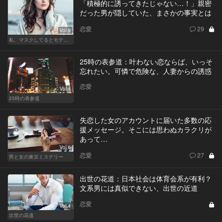
「積極的に誘ってきたじゃない…！」親密
だった男が隠していた、まさかの事実とは
恋愛
29
Vol.9
私、マスクしてるとモテるんです
25時の表参道：叶わない恋ならば、いっそ
忘れたい。可憐で危険な、人妻からの誘惑
恋愛
Vol.1
25時の表参道
失恋した女のアカウントに届いた多数の応
援メッセージ。そこには思わぬカラクリが
あって…
Vol.6
恋愛
27
男と女の東京ミステリー
出世の花道：日本社会は体育会系が有利？
文系男には真似できない、出世の近道
恋愛
Vol.4
出世の花道