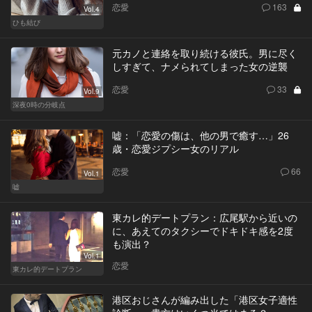
恋愛
163
Vol.4
ひも結び
元カノと連絡を取り続ける彼氏。男に尽く
しすぎて、ナメられてしまった女の逆襲
恋愛
33
Vol.9
深夜0時の分岐点
嘘：「恋愛の傷は、他の男で癒す…」26
歳・恋愛ジプシー女のリアル
恋愛
66
Vol.1
嘘
東カレ的デートプラン：広尾駅から近いの
に、あえてのタクシーでドキドキ感を2度
も演出？
Vol.1
恋愛
東カレ的デートプラン
港区おじさんが編み出した「港区女子適性