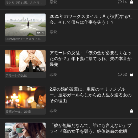
恋愛
14
ひとりで住む家、ふたりで棲む家
2025年のワークスタイル：AIが支配する社
会。そして僕らは仕事を失う！？
恋愛
Vol.1
2025年のワークスタイル
アモーレの反乱：「僕の金が必要なくなっ
たのか？」年下妻に捨てられ、夫の本音が
爆発
Vol.9
恋愛
52
アモーレの反乱
2度の婚約破棄に、重度のマリッジブル
ー。慶応ガールらしからぬ人生を送る女の
その理由
Vol.5
恋愛
慶應ガール、29歳
「彼が無職だなんて、誰にも言えない」プ
ライド高め女子を襲う、絶体絶命の危機