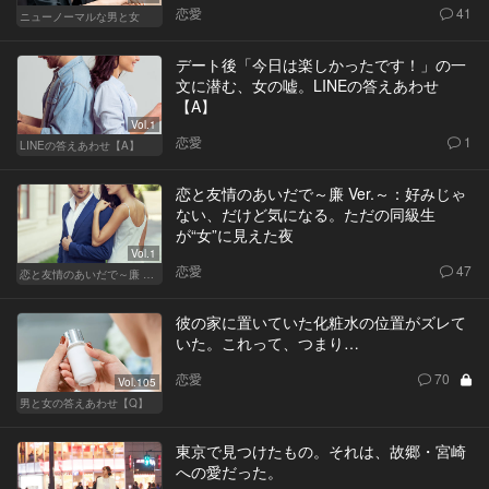
恋愛
41
ニューノーマルな男と女
デート後「今日は楽しかったです！」の一
文に潜む、女の嘘。LINEの答えあわせ
【A】
Vol.1
恋愛
1
LINEの答えあわせ【A】
恋と友情のあいだで～廉 Ver.～：好みじゃ
ない、だけど気になる。ただの同級生
が“女”に見えた夜
Vol.1
恋愛
47
恋と友情のあいだで～廉 Ver.～
彼の家に置いていた化粧水の位置がズレて
いた。これって、つまり…
恋愛
70
Vol.105
男と女の答えあわせ【Q】
東京で見つけたもの。それは、故郷・宮崎
への愛だった。