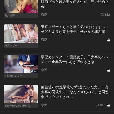
目前だった超絶美女の人生が、狂い始めた
夜
Vol.1
恋愛
152
美女失脚
東京マザー：もっと早く気づけたはず…！
子どもより仕事を優先させた女の罪悪感
恋愛
Vol.13
東京マザー
学歴カレンダー：慶應女子、日大卒のベン
チャー企業戦士に心が揺れるとき
恋愛
Vol.3
学歴カレンダー
偏差値70の進学校で“底辺”だった女。一流
大卒の同級生に「なんで来たの？」と同窓
会でマウントされ…
Vol.3
恋愛
107
高偏差値なオンナたち