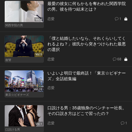
最愛の彼女に何もかもを奪われた関西学院
の男。彼を待つ結末とは？
恋愛
1
Vol.4
関西学院の男
「僕と結婚したいなら、それくらいしてく
れるよね？」彼氏から突きつけられた最悪
の選択
Vol.5
恋愛
68
復讐
いよいよ明日で最終話！「東京☆ビギナー
ズ」全話総集編
恋愛
Vol.16
東京☆ビギナーズ
口説ける男：35歳独身のベンチャー社長。
その口説き方はどこで習ったの？
恋愛
1
Vol.1
口説ける男