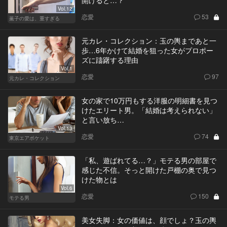
Vol.12
恋愛
53
薫子の愛は、重すぎる
元カレ・コレクション：玉の輿まであと一
歩…6年かけて結婚を狙った女がプロポー
ズに躊躇する理由
Vol.1
恋愛
97
元カレ・コレクション
女の家で10万円もする洋服の明細書を見つ
けたエリート男。「結婚は考えられない」
と言い放ち…
Vol.13
恋愛
74
東京エアポケット
「私、遊ばれてる…？」モテる男の部屋で
感じた不信。そっと開けた戸棚の奥で見つ
けた物とは
Vol.6
恋愛
150
モテる男
美女失脚：女の価値は、顔でしょ？玉の輿