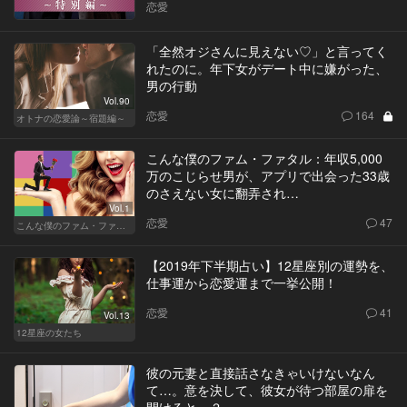
恋愛
「全然オジさんに見えない♡」と言ってく
れたのに。年下女がデート中に嫌がった、
男の行動
Vol.90
恋愛
164
オトナの恋愛論～宿題編～
こんな僕のファム・ファタル：年収5,000
万のこじらせ男が、アプリで出会った33歳
のさえない女に翻弄され…
Vol.1
恋愛
47
こんな僕のファム・ファタル
【2019年下半期占い】12星座別の運勢を、
仕事運から恋愛運まで一挙公開！
恋愛
41
Vol.13
12星座の女たち
彼の元妻と直接話さなきゃいけないなん
て…。意を決して、彼女が待つ部屋の扉を
開けると…？