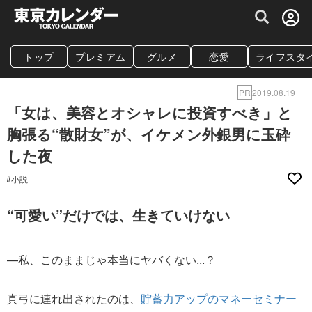
グルメ情報・プレミアムレストラン予約サイト
トップ
プレミアム
グルメ
恋愛
ライフスタ
PR
2019.08.19
「女は、美容とオシャレに投資すべき」と
胸張る“散財女”が、イケメン外銀男に玉砕
した夜
#小説
“可愛い”だけでは、生きていけない
—私、このままじゃ本当にヤバくない...？
真弓に連れ出されたのは、
貯蓄力アップのマネーセミナー