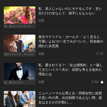
私、美人じゃないのにモテるんです：見た
目だけの女なんて、相手にもならない
恋愛
Vol.1
私、美人じゃないのにモテるんです。
東京マテリアル・ガールズ：”よく見ると、
可愛いよね”の一言で火がついた、田舎娘の
隠れた自意識
Vol.1
恋愛
73
東京マテリアル・ガールズ
私、愛されてる？:「女は感情的」と一蹴し
てきたハイスペ夫が、頑固な考えを改めた
理由とは
Vol.12
恋愛
52
私、愛されてる？
ニューノーマルな男と女：同期女性に絶賛
片思い中の男。出社制限で会えない間、彼
女はまさかの行動に…
Vol.1