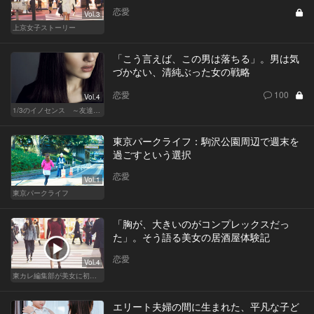
恋愛
Vol.3
上京女子ストーリー
「こう言えば、この男は落ちる」。男は気
づかない、清純ぶった女の戦略
恋愛
100
Vol.4
1/3のイノセンス ～友達の恋人～
東京パークライフ：駒沢公園周辺で週末を
過ごすという選択
恋愛
Vol.1
東京パークライフ
「胸が、大きいのがコンプレックスだっ
た」。そう語る美女の居酒屋体験記
恋愛
Vol.4
東カレ編集部が美女に初体験させてみた
エリート夫婦の間に生まれた、平凡な子ど