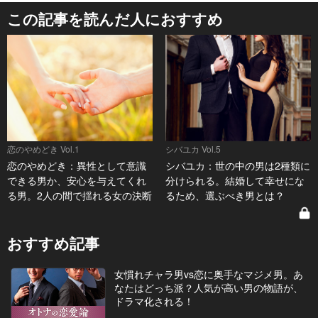
この記事を読んだ人におすすめ
恋のやめどき Vol.1
シバユカ Vol.5
恋のやめどき：異性として意識
シバユカ：世の中の男は2種類に
できる男か、安心を与えてくれ
分けられる。結婚して幸せにな
る男。2人の間で揺れる女の決断
るため、選ぶべき男とは？
おすすめ記事
女慣れチャラ男vs恋に奥手なマジメ男。あ
なたはどっち派？人気が高い男の物語が、
ドラマ化される！