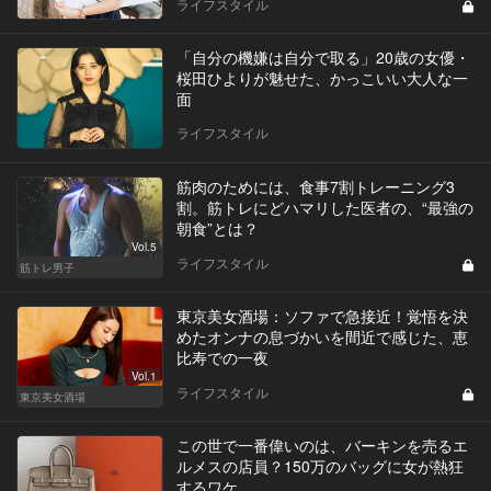
ライフスタイル
「自分の機嫌は自分で取る」20歳の女優・
桜田ひよりが魅せた、かっこいい大人な一
面
ライフスタイル
筋肉のためには、食事7割トレーニング3
割。筋トレにどハマリした医者の、“最強の
朝食”とは？
Vol.5
ライフスタイル
筋トレ男子
東京美女酒場：ソファで急接近！覚悟を決
めたオンナの息づかいを間近で感じた、恵
比寿での一夜
Vol.1
ライフスタイル
東京美女酒場
この世で一番偉いのは、バーキンを売るエ
ルメスの店員？150万のバッグに女が熱狂
するワケ