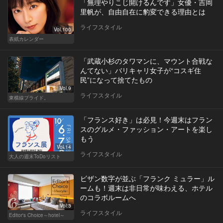
「無理やりこじ開けるんです」女優・吉岡
里帆が、自由自在に豹変できる理由とは
ライフスタイル
Vol.100
表紙カレンダー
「武蔵小杉のタワマンに、マウント合戦な
んてない」バリキャリ女子が“コスギ住
民”になって捨てたもの
Vol.9
ライフスタイル
東横線プライド。
「フランス好き」は必見！今週末はフラン
スのグルメ・ファッション・アートを楽し
もう
Vol.14
ライフスタイル
大人の週末ToDoリスト
ビザン数字が並ぶ「フランク ミュラー」ル
ームも！週末は非日常が味わえる、ホテル
のコラボルームへ
Vol.3
ライフスタイル
Editor's Choice～hotel～