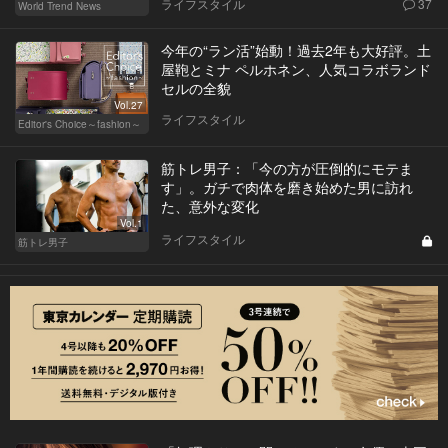
ライフスタイル
37
World Trend News
今年の“ラン活”始動！過去2年も大好評。土
屋鞄とミナ ペルホネン、人気コラボランド
セルの全貌
Vol.27
ライフスタイル
Editor's Choice～fashion～
筋トレ男子：「今の方が圧倒的にモテま
す」。ガチで肉体を磨き始めた男に訪れ
た、意外な変化
Vol.1
ライフスタイル
筋トレ男子