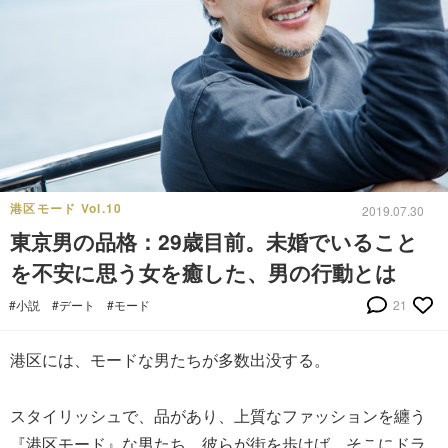
港区モード Vol.10
2019.07.30
東京男の品格：29歳目前。未婚でいること
を不安に思う女を癒した、男の行動とは
#小説
#デート
#モード
21
港区には、モードな男たちが多数出没する。
スタイリッシュで、品があり、上質なファッションを纏う
『港区モード』な男たち。彼らが街を歩けば、そこにドラ