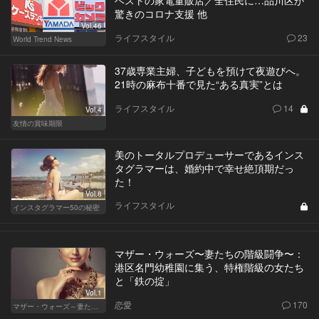
ベストの家電量販店／全住民に…品川区が
驚きのコロナ支援 他
Vol.46
ライフスタイル
23
World Trend News
37歳専業主婦、子どもを預けて夜遊びへ。
21時の麻布十番で見た“ある真実”とは
ライフスタイル
14
Vol.4
友情の賞味期限
美のトータルプロデューサーであるインス
タグラマーは、婚約中で幸せ絶頂期だっ
た！
Vol.8
ライフスタイル
インスタグラマー50の秘密
マザー・ウォーズ〜妻たちの階級闘争〜：
港区名門幼稚園に集う、特権階級の女たち
と「鉄の掟」
Vol.1
恋愛
170
マザー・ウォーズ～妻たちの階級闘争～