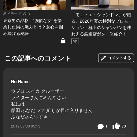
港区モード Vol.9
「モエ・エ・シャンドン」が贈
東京男の品格：“強欲な女”を懐
る、2026年夏の特別なプロモー
柔した男の魅力とは？女心を掴
ション。極上のシャンパンを味
み続ける秘訣
わえる厳選店舗を一挙紹介！
PR
この記事へのコメント
コメントする
No Name
ウブロ スイカ クルーザー
ライターさんごめんなさい
私には
船田 ふなだ フナダ しか目に入りません
ふなださん♡すき
2019/07/30 05:13
1
73