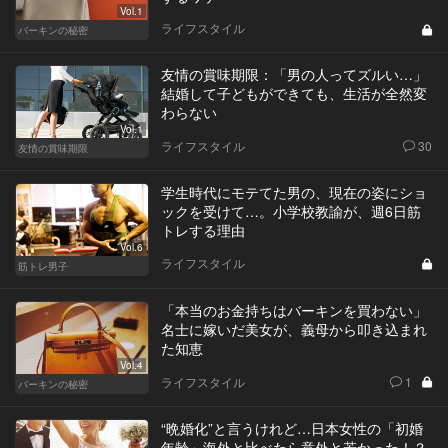
Vol.1
ライフスタイル
バーキンの秘密
友情の賞味期限：「男の人ってズルい…」
結婚して子どもができても、生活が全然変
わらない
Vol.1
ライフスタイル
30
友情の賞味期限
学生時代にモテてた男の、現在の姿にショ
ックを受けて…。小学校教諭が、週6日筋
トレする理由
Vol.6
ライフスタイル
筋トレ男子
「本当のお金持ちはバーキンを買わない」
名士に嫁いだ美女が、義母から叩き込まれ
た知恵
Vol.4
ライフスタイル
1
バーキンの秘密
“晩婚化”と言うけれど…日本女性の「初婚
年齢」海外と比べたら意外と若かった！？