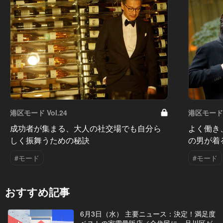
港区モード Vol.24
港区モード V
成功者が集まる、大人の社交場でも自分ら
よく働き
しく振舞うための秘訣
の男が着
#モード
#モード
おすすめ記事
6月3日（水） 主要ニュース：決定！満足度