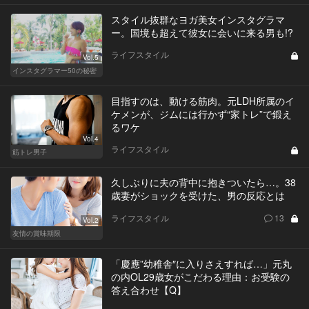
スタイル抜群なヨガ美女インスタグラマ
ー。国境も超えて彼女に会いに来る男も!?
ライフスタイル
Vol.5
インスタグラマー50の秘密
目指すのは、動ける筋肉。元LDH所属のイ
ケメンが、ジムには行かず“家トレ”で鍛え
るワケ
Vol.4
ライフスタイル
筋トレ男子
久しぶりに夫の背中に抱きついたら…。38
歳妻がショックを受けた、男の反応とは
ライフスタイル
13
Vol.2
友情の賞味期限
「慶應”幼稚舎″に入りさえすれば…」元丸
の内OL29歳女がこだわる理由：お受験の
答え合わせ【Q】