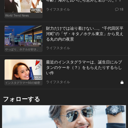
ライフスタイル
18
Vol.123
World Trend News
財力だけでは辿り着けない…。“千代田区平
河町”の「ザ・キタノホテル東京」から見え
る丸の内の夜景
Vol.36
ライフスタイル
やっぱり、ホテルが好き。
最近のインスタグラマーは、誕生日にルブ
タンのケーキ（？）をもらえたりするらし
い件
Vol.4
ライフスタイル
インスタグラマー50の秘密
フォローする