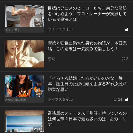
目標はアニメのヒーローたち。余分な脂肪
をつけぬよう、プロトレーナーが実践して
いる食事法とは
Vol.8
ライフスタイル
筋トレ男子
背徳と狂気に満ちた男女の物語が、本日完
結！この週末は一気読みで楽しもう！
恋愛
2
「そろそろ結婚した方がいいのかな」毎
年、誕生日のたびに頭をよぎる30代女性の
切実な思い
Vol.8
ライフスタイル
24
友情の賞味期限
富裕層のステータス「別荘」持っているの
は何世帯？日本で最も多いのは...あのエリ
ア！
Vol.98