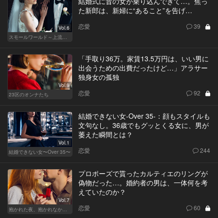
結婚式に昔の女が乗り込んできて…。焦っ
た新郎は、新婦に“あること”を告げ…
恋愛
39
Vol.6
スモールワールド～上流階級の社会～
「手取り36万。家賃13.5万円は、いい男に
出会うための出費だったけど…」アラサー
独身女の孤独
Vol.9
恋愛
92
23区のオンナたち
結婚できない女-Over 35-：顔もスタイルも
文句なし。36歳でもグッとくる女に、男が
萎えた瞬間とは？
Vol.1
恋愛
244
結婚できない女〜Over 35〜
プロポーズで貰ったカルティエのリングが
偽物だった…。婚約者の男は、一体何を考
えていたのか？
Vol.7
恋愛
60
抱かれた夜、抱かれなかった夜