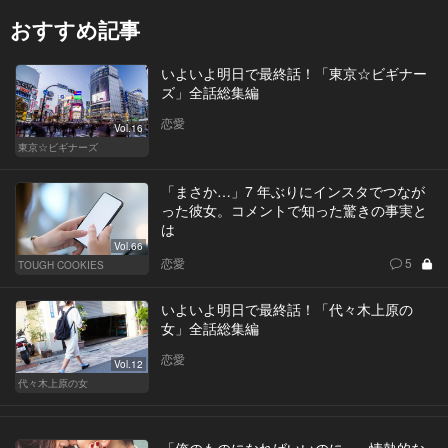
おすすめ記事
いよいよ明日で最終話！「東京☆ビギナー
ズ」全話総集編
恋愛
Vol.16
東京☆ビギナーズ
「まさか…」7 年ぶりにインスタでつなが
った彼女。コメントで知った驚きの事実と
は
Vol.66
恋愛
5
TOUGH COOKIES
いよいよ明日で最終話！「代々木上原の
女」全話総集編
恋愛
Vol.12
代々木上原の女