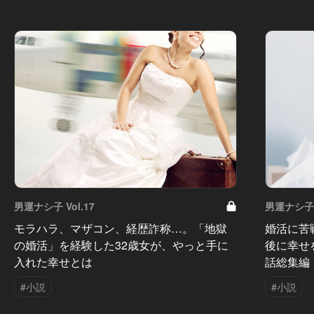
男運ナシ子 Vol.17
男運ナシ子 V
モラハラ、マザコン、経歴詐称…。「地獄
婚活に苦
の婚活」を経験した32歳女が、やっと手に
後に幸せ
入れた幸せとは
話総集編
#小説
#小説