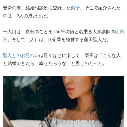
苦労の末、結婚相談所に登録した
梨子
。そこで紹介された
のは、2人の男だった。
一人目は、自分のことをThe平均値と名乗る大学講師の
山田
崇
。そして二人目は、IT企業を経営する藤田聖人だ。
聖人とのお見合い
は驚くほどに楽しく、梨子は「こんな人
と結婚できたら、幸せだろうな」と思うのだった。