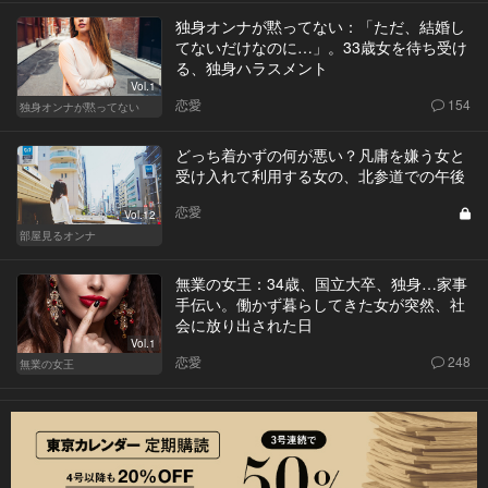
独身オンナが黙ってない：「ただ、結婚し
てないだけなのに…」。33歳女を待ち受け
る、独身ハラスメント
Vol.1
恋愛
154
独身オンナが黙ってない
どっち着かずの何が悪い？凡庸を嫌う女と
受け入れて利用する女の、北参道での午後
恋愛
Vol.12
部屋見るオンナ
無業の女王：34歳、国立大卒、独身…家事
手伝い。働かず暮らしてきた女が突然、社
会に放り出された日
Vol.1
恋愛
248
無業の女王