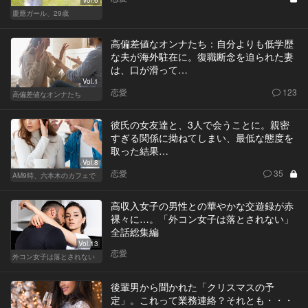
慶應ガール、29歳
高偏差値なオンナたち：自分よりも低学歴
な夫が海外駐在に。復職断念を迫られた妻
は、口が滑って…
Vol.1
恋愛
123
高偏差値なオンナたち
彼氏の女友達と、3人で会うことに。親密
すぎる関係に拗ねてしまい、最低な態度を
取った結果…
Vol.8
恋愛
35
AM9時、六本木のカフェで
高収入女子の男性との華やかな交遊録が赤
裸々に…。「外コン女子は落とされない」
全話総集編
Vol.13
恋愛
外コン女子は落とされない
後輩男から聞かれた「クリスマスの予
定」。これって業務連絡？それとも・・・