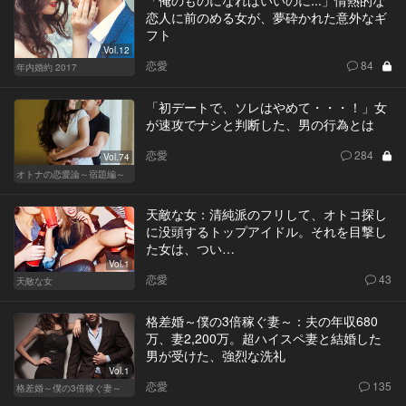
「俺のものになればいいのに...」情熱的な
恋人に前のめる女が、夢砕かれた意外なギ
フト
Vol.12
恋愛
84
年内婚約 2017
「初デートで、ソレはやめて・・・！」女
が速攻でナシと判断した、男の行為とは
恋愛
284
Vol.74
オトナの恋愛論～宿題編～
天敵な女：清純派のフリして、オトコ探し
に没頭するトップアイドル。それを目撃し
た女は、つい…
Vol.1
恋愛
43
天敵な女
格差婚～僕の3倍稼ぐ妻～：夫の年収680
万、妻2,200万。超ハイスペ妻と結婚した
男が受けた、強烈な洗礼
Vol.1
恋愛
135
格差婚～僕の3倍稼ぐ妻～