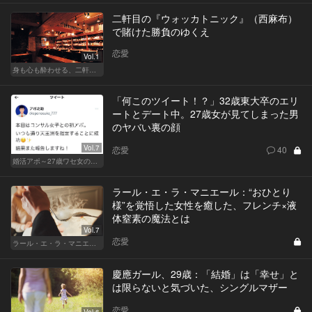
二軒目の『ウォッカトニック』（西麻布）
で賭けた勝負のゆくえ
恋愛
Vol.1
身も心も酔わせる、二軒目の切り札
「何このツイート！？」32歳東大卒のエリ
ートとデート中。27歳女が見てしまった男
のヤバい裏の顔
Vol.7
恋愛
40
婚活アポ～27歳ワセ女の場合～
ラール・エ・ラ・マニエール：“おひとり
様”を覚悟した女性を癒した、フレンチ×液
体窒素の魔法とは
Vol.7
恋愛
ラール・エ・ラ・マニエール
慶應ガール、29歳：「結婚」は「幸せ」と
は限らないと気づいた、シングルマザー
恋愛
Vol.6