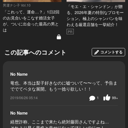
男運ナシ子 Vol.10
「モエ・エ・シャンドン」が贈
「これって、運命…？」1日2回
る、2026年夏の特別なプロモー
のお見合いをこなす婚活女子
ション。極上のシャンパンを味
が、ついに出会った最高の男と
わえる厳選店舗を一挙紹介！
は
PR
この記事へのコメント
コメントする
No Name
竜也、本当は梨子好きなのに嘘ついて〜〜って、予告ま
ででてベタな展開。もう一捻り欲しい！！
2019/06/26 05:14
1
99+
No Name
経歴詐称、ここまで来たら絶対藤田さんですよね…
それより早く竜也と幸せになってほしいのにー！