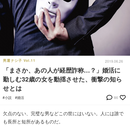
男運ナシ子 Vol.11
2019.06.26
「まさか、あの人が経歴詐称…？」婚活に
勤しむ32歳の女を動揺させた、衝撃の知ら
せとは
#小説
#婚活
86
欠点のない、完璧な男などこの世にはいない。人には誰で
も長所と短所があるものだ。