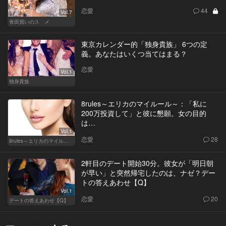
恋愛
44
Vol.7
青田買いのスゝメ
東京カレンダー的「独身貴族」 6つの定
義。あなたはいくつ当てはまる？
恋愛
Vol.1
独身貴族
8rules～エリカのマイルール～：「私に
200万投資して」と彼に懇願。女の目的
は…
Vol.1
恋愛
28
8rules～エリカのマイルール～
2軒目のデート開始30分。彼女が「明日朝
が早い」と突然帰宅したのは、ナゼ？デー
トの答えあわせ【Q】
Vol.1
恋愛
20
デートの答えあわせ【Q】