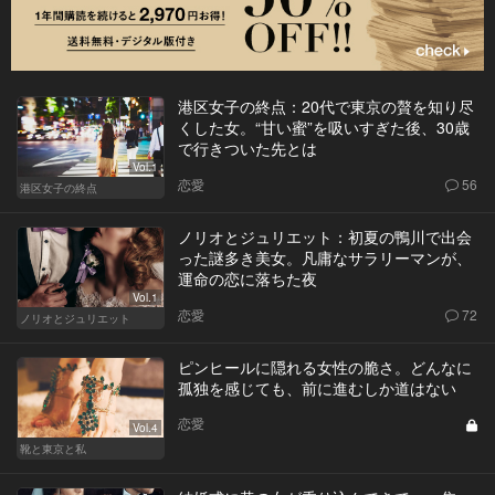
港区女子の終点：20代で東京の贅を知り尽
くした女。“甘い蜜”を吸いすぎた後、30歳
で行きついた先とは
Vol.1
恋愛
56
港区女子の終点
ノリオとジュリエット：初夏の鴨川で出会
った謎多き美女。凡庸なサラリーマンが、
運命の恋に落ちた夜
Vol.1
恋愛
72
ノリオとジュリエット
ピンヒールに隠れる女性の脆さ。どんなに
孤独を感じても、前に進むしか道はない
恋愛
Vol.4
靴と東京と私