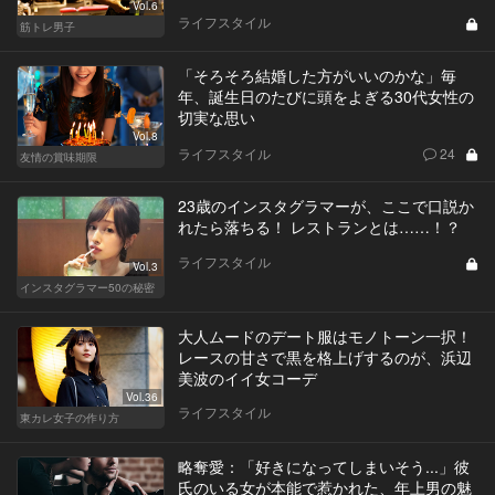
Vol.6
ライフスタイル
筋トレ男子
「そろそろ結婚した方がいいのかな」毎
年、誕生日のたびに頭をよぎる30代女性の
切実な思い
Vol.8
ライフスタイル
24
友情の賞味期限
23歳のインスタグラマーが、ここで口説か
れたら落ちる！ レストランとは……！？
ライフスタイル
Vol.3
インスタグラマー50の秘密
大人ムードのデート服はモノトーン一択！
レースの甘さで黒を格上げするのが、浜辺
美波のイイ女コーデ
Vol.36
ライフスタイル
東カレ女子の作り方
略奪愛：「好きになってしまいそう...」彼
氏のいる女が本能で惹かれた、年上男の魅