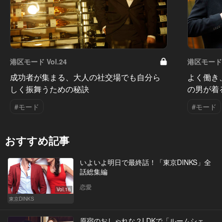
港区モード Vol.24
港区モード V
成功者が集まる、大人の社交場でも自分ら
よく働き
しく振舞うための秘訣
の男が着
#モード
#モード
おすすめ記事
いよいよ明日で最終話！「東京DINKS」全
話総集編
恋愛
Vol.16
東京DINKS
原宿のおしゃれな２LDKで「ルームシェ