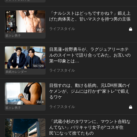
「ナルシストはどっちですかね？」鍛え上
げた肉体美と、甘いマスクを持つ男の主張
ライフスタイル
Vol.7
筋トレ男子
目黒蓮×佐野勇斗が、ラグジュアリーホテ
ルのスイートで語り合ってみた。お互いの
第一印象とは…
Vol.129
ライフスタイル
表紙カレンダー
目指すのは、動ける筋肉。元LDH所属のイ
ケメンが、ジムには行かず“家トレ”で鍛え
るワケ
Vol.4
ライフスタイル
筋トレ男子
「武蔵小杉のタワマンに、マウント合戦な
んてない」バリキャリ女子が“コスギ住
民”になって捨てたもの