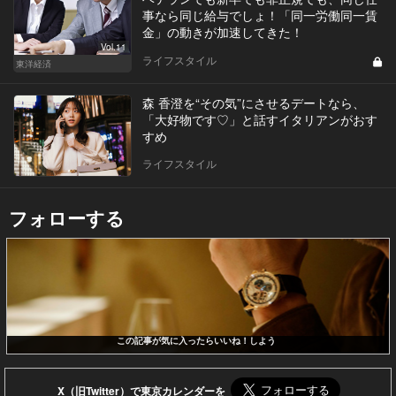
事なら同じ給与でしょ！「同一労働同一賃
金」の動きが加速してきた！
Vol.11
ライフスタイル
東洋経済
森 香澄を“その気”にさせるデートなら、
「大好物です♡」と話すイタリアンがおす
すめ
ライフスタイル
フォローする
この記事が気に入ったらいいね！しよう
X（旧Twitter）で東京カレンダーを