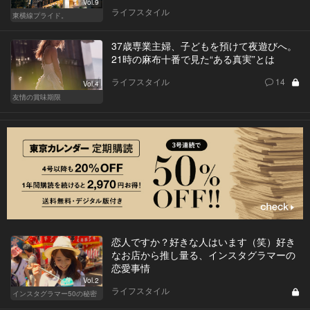
Vol.9
ライフスタイル
東横線プライド。
37歳専業主婦、子どもを預けて夜遊びへ。
21時の麻布十番で見た“ある真実”とは
ライフスタイル
14
Vol.4
友情の賞味期限
恋人ですか？好きな人はいます（笑）好き
なお店から推し量る、インスタグラマーの
恋愛事情
Vol.2
ライフスタイル
インスタグラマー50の秘密