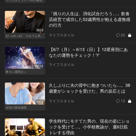
「残りの人生は、消化試合だろう…」飲食
店経営で成功した52歳男性が抱える虚無感
の行方
Vol.6
ライフスタイル
22
32→45→52：それでも男は完成しない。
【6/7（月）～6/13（日）】12星座別にあ
なたの運勢をチェック！♈
ライフスタイル
Vol.12
東カレ週間占い
久しぶりに夫の背中に抱きついたら…。38
歳妻がショックを受けた、男の反応とは
ライフスタイル
13
Vol.2
友情の賞味期限
学生時代にモテてた男の、現在の姿にショ
ックを受けて…。小学校教諭が、週6日筋
トレする理由