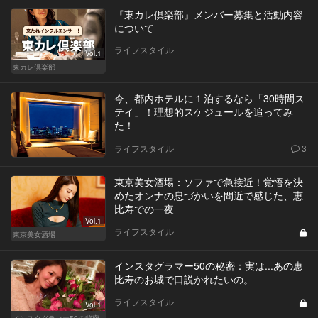
『東カレ倶楽部』メンバー募集と活動内容
について
ライフスタイル
Vol.1
東カレ倶楽部
今、都内ホテルに１泊するなら「30時間ス
テイ」！理想的スケジュールを追ってみ
た！
ライフスタイル
3
東京美女酒場：ソファで急接近！覚悟を決
めたオンナの息づかいを間近で感じた、恵
比寿での一夜
Vol.1
ライフスタイル
東京美女酒場
インスタグラマー50の秘密：実は...あの恵
比寿のお城で口説かれたいの。
ライフスタイル
Vol.1
インスタグラマー50の秘密