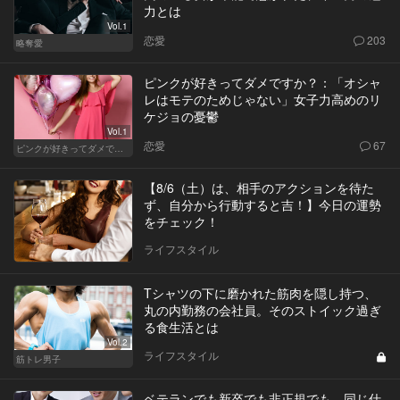
力とは
Vol.1
恋愛
203
略奪愛
ピンクが好きってダメですか？：「オシャ
レはモテのためじゃない」女子力高めのリ
ケジョの憂鬱
Vol.1
恋愛
67
ピンクが好きってダメですか？
【8/6（土）は、相手のアクションを待た
ず、自分から行動すると吉！】今日の運勢
をチェック！
ライフスタイル
Tシャツの下に磨かれた筋肉を隠し持つ、
丸の内勤務の会社員。そのストイック過ぎ
る食生活とは
Vol.2
ライフスタイル
筋トレ男子
ベテランでも新卒でも非正規でも、同じ仕