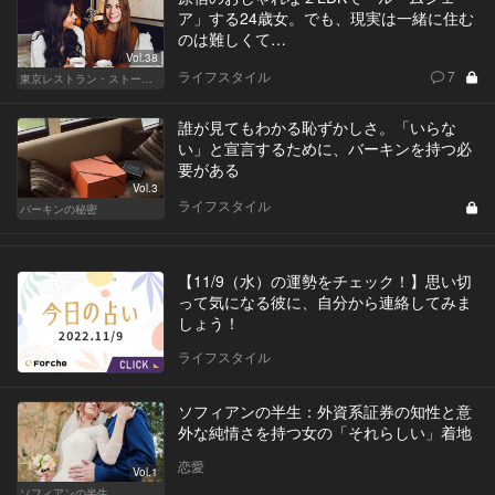
ア」する24歳女。でも、現実は一緒に住む
のは難しくて…
Vol.38
ライフスタイル
7
東京レストラン・ストーリー
誰が見てもわかる恥ずかしさ。「いらな
い」と宣言するために、バーキンを持つ必
要がある
Vol.3
ライフスタイル
バーキンの秘密
【11/9（水）の運勢をチェック！】思い切
って気になる彼に、自分から連絡してみま
しょう！
ライフスタイル
ソフィアンの半生：外資系証券の知性と意
外な純情さを持つ女の「それらしい」着地
恋愛
Vol.1
ソフィアンの半生