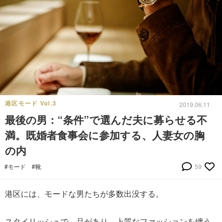
港区モード Vol.3
2019.06.11
最後の男：“条件”で選んだ夫に募らせる不
満。既婚者食事会に参加する、人妻女の胸
の内
#モード
#靴
59
港区には、モードな男たちが多数出没する。
スタイリッシュで、品があり、上質なファッションを纏う