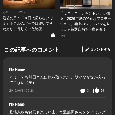
港区モード Vol.2
「モエ・エ・シャンドン」が贈
最後の男：「今日は帰らないで
る、2026年夏の特別なプロモー
よ」ホテルのバーで口説いてき
ション。極上のシャンパンを味
た男が、隠していた秘密
わえる厳選店舗を一挙紹介！
PR
この記事へのコメント
コメントする
No Name
どうしても船田さんに気を取られて、話がなかなか入っ
てこない（笑）
2019/06/11 06:28
3
99+
No Name
登場人物も背景も楽しい上、毎週船田さんをタイミング