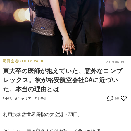
羽田空港STORY Vol.8
2019.06.09
東大卒の医師が抱えていた、意外なコンプ
レックス。彼が格安航空会社CAに近づい
た、本当の理由とは
#小説
#キャリア
#ホテル
56
利用旅客数世界屈指の大空港・羽田。
そこには、行き交う人の数だけ、ドラマがある。