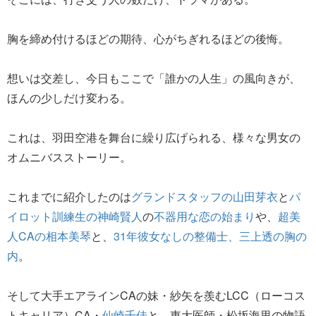
胸を締め付けるほどの期待、心がちぎれるほどの後悔。
想いは交差し、今日もここで「誰かの人生」の風向きが、
ほんの少しだけ変わる。
これは、羽田空港を舞台に繰り広げられる、様々な男女の
オムニバスストーリー。
これまでに紹介したのは
グランドスタッフの山田芽衣
と
パ
イロット訓練生の神崎賢人
の
不器用な恋の始まり
や、
超美
人CAの相本美琴
と、
31年彼女なしの整備士、三上透の胸の
内
。
そして大手エアラインCAの妹・紗矢を羨むLCC（ローコス
トキャリア）CA・
仙崎千佳
と、東大医師・松坂海里の物語