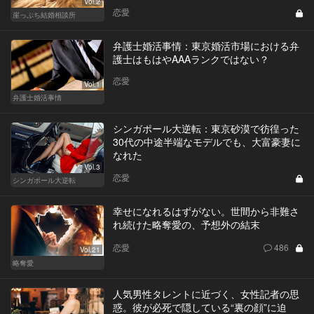
Vol.2
恋愛
崖っぷち結婚相談所
弁護士婚活事情：東京婚活市場における弁
護士はもはやAAAランクではない？
恋愛
Vol.1
弁護士婚活事情
シンガポール大逆転：東京砂漠で彷徨った
30代の中途半端なモデルでも、大富豪妻に
なれた
Vol.3
恋愛
シンガポール大逆転
幸せになれるはずがない。世間から非難さ
れ続けた略奪愛の、予想外の結末
恋愛
486
Vol.21
略奪愛
人気男性タレントに近づく、女性記者の思
惑。彼が必死で隠している“裏の顔”に迫