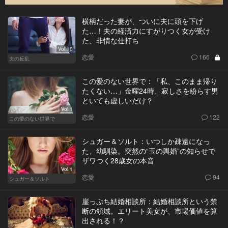
横柄だった妻が、ついに夫に頭を下げ
た…！夫の経済力にすがりつく女が受け
た、非情な仕打ち
Vol.10
恋愛
166
夫の反乱
この愛のない世界で：「私、このまま帰り
たくない…」金曜24時、寂しさを紛らす男
といても虚しいだけ？
Vol.1
恋愛
122
この愛のない世界で
シュガー＆ソルト：いつしか疎遠になっ
た、幼馴染。突然の“玉の輿婚”の知らせで
ザワつく28歳女の本音
Vol.1
恋愛
94
シュガー＆ソルト
崖っぷち結婚相談所：結婚相談所という禁
断の領域。エリート美女が、市場価値を算
出される！？