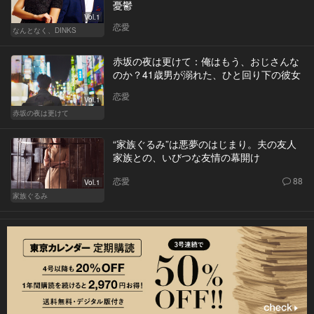
憂鬱
Vol.1
恋愛
なんとなく、DINKS
赤坂の夜は更けて：俺はもう、おじさんな
のか？41歳男が溺れた、ひと回り下の彼女
恋愛
Vol.1
赤坂の夜は更けて
“家族ぐるみ”は悪夢のはじまり。夫の友人
家族との、いびつな友情の幕開け
恋愛
88
Vol.1
家族ぐるみ