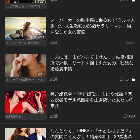
Vol.4
三人の男たち～夫婦の問題～
スーパーカーの助手席に乗る女：“クルマ人
脈”で、人生激変の26歳サラリーマン。男
を愛した女の苦悩
Vol.1
恋愛
74
スーパーカーの助手席に乗る女
「夫には、まだバレてません…」結婚相談
所で外銀エリートを掴まえた女の、壮絶な
婚活裏事情
Vol.8
恋愛
58
U-29女子の婚活サバイバル
神戸嬢戦争：“神戸嬢”は、もはや死語？関
西読者モデル戦国期を生き抜いた女たちの
末路
Vol.1
恋愛
120
神戸嬢戦争
なんとなく、DINKS：「子どもはまだ？」
の質問にうんざり！結婚3年目、32歳妻の