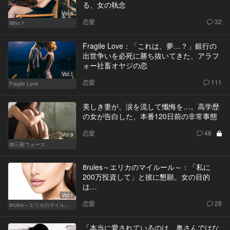
る、女の執念
Vol.6
恋愛
32
Who？
Fragile Love：「これは、夢…？」銀行の
出世争いを必死に勝ち抜いてきた、アラフ
ォー社畜オヤジの恋
Vol.1
恋愛
111
Fragile Love
美しき妻が、涙を流して懺悔を…。高学歴
の女が告白した、本番120日前の非常事態
恋愛
48
Vol.9
御三家ウォーズ
8rules～エリカのマイルール～：「私に
200万投資して」と彼に懇願。女の目的
は…
Vol.1
恋愛
28
8rules～エリカのマイルール～
「本当に愛されているのは、奥さんではな