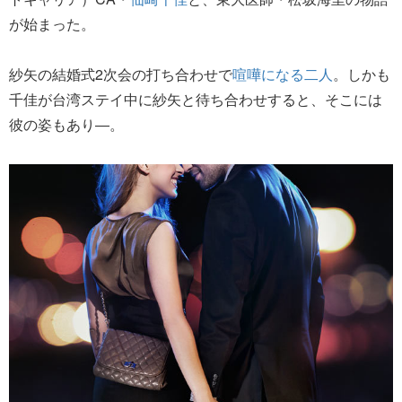
が始まった。
紗矢の結婚式2次会の打ち合わせで
喧嘩になる二人
。しかも
千佳が台湾ステイ中に紗矢と待ち合わせすると、そこには
彼の姿もあり―。