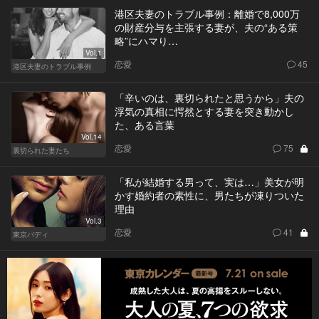
港区夫妻のトラブル事例：離婚で8,000万
の財産分与を主張する妻が、夫の“ある策
略”にハマり…
Vol.1
恋愛
45
港区夫妻のトラブル事例
「辛いのは、裏切られたと思うから」夫の
浮気の真相に愕然とする妻を突き動かし
た、ある言葉
Vol.14
恋愛
75
裏切られた妻たち
「私が結婚する男って、実は…」美女が明
かす婚約者の素性に、男たちが凍りついた
理由
Vol.3
恋愛
41
東京バディ