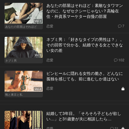
あなたの部屋はそれほど：素敵なタワマン
なのに、なぜセクシーじゃない？高輪在
住・外資系マーケター自慢の部屋
Vol.1
恋愛
7
あなたの部屋はそれほど
ネブミ男：「好きなタイプの男性は？」 。
その回答で分かる、結婚できる女とできな
い女の差
Vol.1
恋愛
102
ネブミ男
ピンヒールに隠れる女性の脆さ。どんなに
孤独を感じても、前に進むしか道はない
恋愛
Vol.4
靴と東京と私
結婚して3年目。「そろそろ子どもが欲し
い…」と31歳妻が夫に相談したら…
恋愛
21