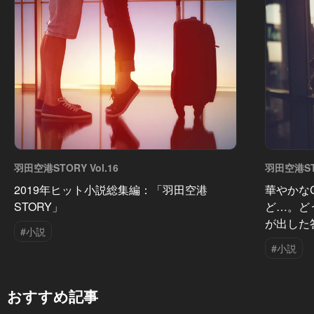
羽田空港STORY Vol.16
羽田空港STO
2019年ヒット小説総集編：「羽田空港
華やかな
STORY」
ど…。ど
が出した
#小説
#小説
おすすめ記事