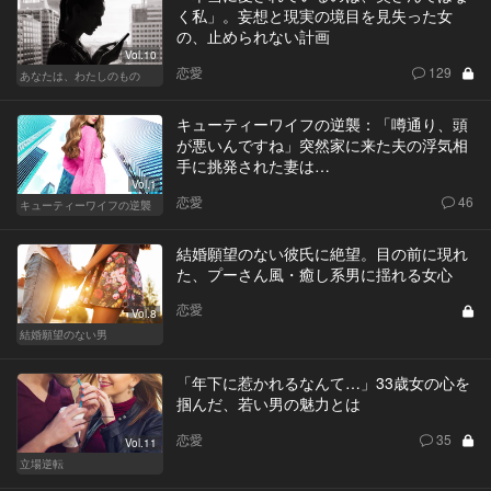
く私」。妄想と現実の境目を見失った女
の、止められない計画
Vol.10
恋愛
129
あなたは、わたしのもの
キューティーワイフの逆襲：「噂通り、頭
が悪いんですね」突然家に来た夫の浮気相
手に挑発された妻は…
Vol.1
恋愛
46
キューティーワイフの逆襲
結婚願望のない彼氏に絶望。目の前に現れ
た、プーさん風・癒し系男に揺れる女心
恋愛
Vol.8
結婚願望のない男
「年下に惹かれるなんて…」33歳女の心を
掴んだ、若い男の魅力とは
恋愛
35
Vol.11
立場逆転