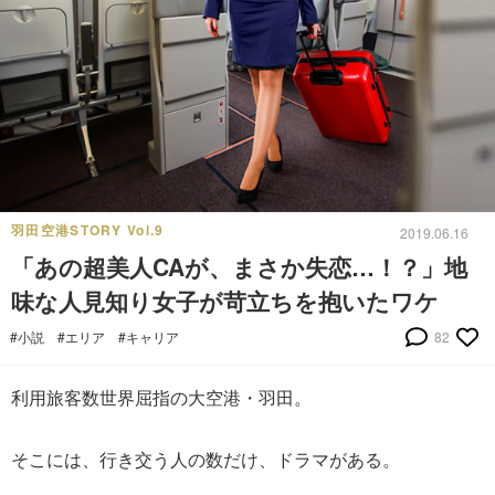
羽田空港STORY Vol.9
2019.06.16
「あの超美人CAが、まさか失恋…！？」地
味な人見知り女子が苛立ちを抱いたワケ
#小説
#エリア
#キャリア
82
利用旅客数世界屈指の大空港・羽田。
そこには、行き交う人の数だけ、ドラマがある。