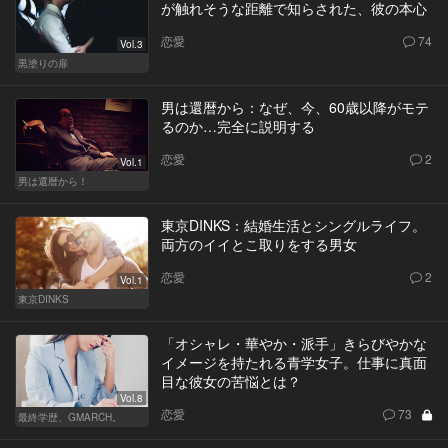
が触れそうな距離で知らされた、彼の本心
恋愛
74
Vol.3
黒塗りの扉
男は還暦から：なぜ、今、60歳以降がモテ
るのか…完全に説明する
恋愛
2
Vol.1
男は還暦から！
東京DINKS：結婚生活とシングルライフ。
両方のイイとこ取りをする男女
恋愛
2
Vol.1
東京DINKS
「オシャレ・華やか・派手」きらびやかな
イメージを持たれる青学女子。仕事に真面
目な彼女の苦悩とは？
Vol.8
恋愛
73
最終学歴、GMARCH。