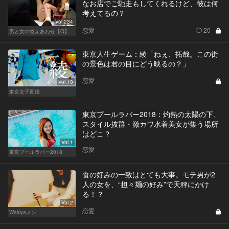
なお店でご馳走もしてくれるけど、彼は何
考えてるの？
Vol.234
恋愛
20
男と女の答えあわせ【Q】
東京人生ゲーム：綾「ねぇ、拓哉。この街
の景色は君の目にどう映るの？」
恋愛
Vol.10
東京女子図鑑
東京プールラバー2018：灼熱の太陽の下、
スタイル抜群・激カワ水着美女が集う場所
はどこ？
Vol.1
恋愛
東京プールラバー2018
食の好みの一致はとても大事。モテ男が2
人の女を、“担々麺の好み”で天秤にかけ
る！？
Vol.2
恋愛
Wakiyaメン