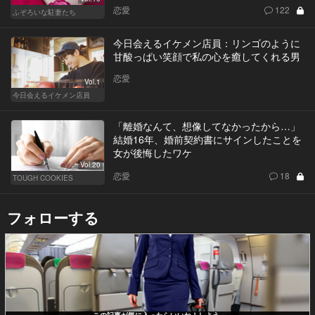
恋愛
122
ふぞろいな駐妻たち
今日会えるイケメン店員：リンゴのように
甘酸っぱい笑顔で私の心を癒してくれる男
恋愛
Vol.1
今日会えるイケメン店員
「離婚なんて、想像してなかったから…」
結婚16年、婚前契約書にサインしたことを
女が後悔したワケ
Vol.20
恋愛
18
TOUGH COOKIES
フォローする