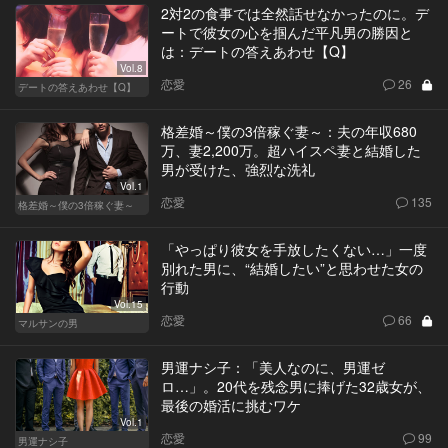
2対2の食事では全然話せなかったのに。デ
ートで彼女の心を掴んだ平凡男の勝因と
は：デートの答えあわせ【Q】
Vol.8
恋愛
26
デートの答えあわせ【Q】
格差婚～僕の3倍稼ぐ妻～：夫の年収680
万、妻2,200万。超ハイスペ妻と結婚した
男が受けた、強烈な洗礼
Vol.1
恋愛
135
格差婚～僕の3倍稼ぐ妻～
「やっぱり彼女を手放したくない…」一度
別れた男に、“結婚したい”と思わせた女の
行動
Vol.15
恋愛
66
マルサンの男
男運ナシ子：「美人なのに、男運ゼ
ロ…」。20代を残念男に捧げた32歳女が、
最後の婚活に挑むワケ
Vol.1
恋愛
99
男運ナシ子