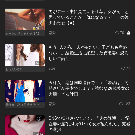
男がデート中に見ている仕草。女が良いと
思っていることが、仇になる？デートの答
えあわせ【A】
Vol.4
恋愛
79
デートの答えあわせ【A】
もう1人の私：夫が冷たい、子どもも産め
ない…。結婚生活に絶望した貞淑妻の恐ろ
しい二面性
Vol.1
恋愛
71
もう1人の私
天秤女～恋は同時進行で～：「婚活は、同
時進行が基本でしょ？」強欲な26歳美女の
大胆すぎる計画
Vol.1
恋愛
123
天秤女～恋は同時進行で～
SNSで拡散されていく、「夫の醜態」。"駐
在妻の座”にすがりつく女が迫られた、究極
の選択
Vol.10