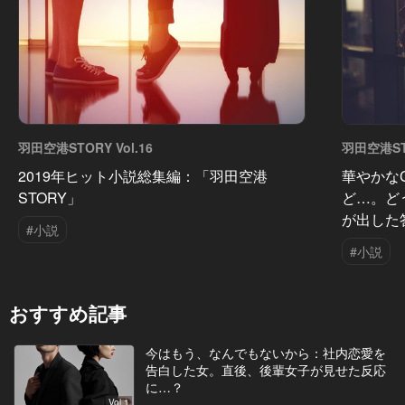
羽田空港STORY Vol.16
羽田空港STO
2019年ヒット小説総集編：「羽田空港
華やかな
STORY」
ど…。ど
が出した
#小説
#小説
おすすめ記事
今はもう、なんでもないから：社内恋愛を
告白した女。直後、後輩女子が見せた反応
に…？
Vol.1