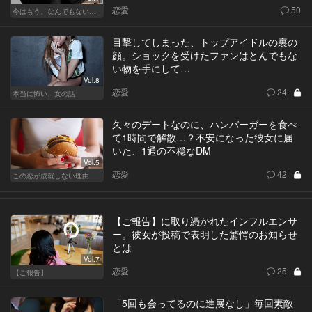
恋愛
50
今はもう、なんでもないから
目撃してしまった、トップアイドルの裏の
顔。ショックを受けたファンはとんでもな
い物を手にして…
Vol.8
恋愛
24
本当に怖い、女の話
久々のデートなのに、ハンバーガーを食べ
て1時間で解散…？不安になった彼女に届
いた、1通の不穏なDM
Vol.5
恋愛
42
この恋が成就しない理由
【ご報告】に取り憑かれたインフルエンサ
ー。彼女が投稿で表明した驚愕のお知らせ
とは
Vol.7
恋愛
25
【ご報告】
「5回も会ってるのに進展なし」毎回素敵