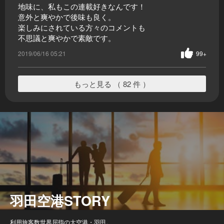
地味に、私もこの連載好きなんです！
意外と爽やかで後味も良く。
楽しみにされている方々のコメントも
不思議と爽やかで素敵です。
2019/06/16 05:21
99+
もっと見る （ 82 件 ）
羽田空港STORY
利用旅客数世界屈指の大空港・羽田。