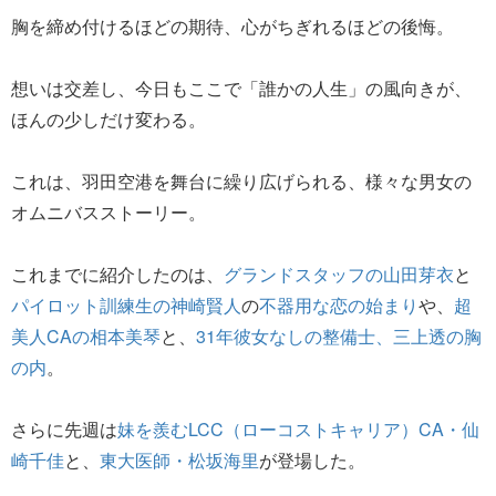
胸を締め付けるほどの期待、心がちぎれるほどの後悔。
想いは交差し、今日もここで「誰かの人生」の風向きが、
ほんの少しだけ変わる。
これは、羽田空港を舞台に繰り広げられる、様々な男女の
オムニバスストーリー。
これまでに紹介したのは、
グランドスタッフの山田芽衣
と
パイロット訓練生の神崎賢人
の
不器用な恋の始まり
や、
超
美人CAの相本美琴
と、
31年彼女なしの整備士、三上透の胸
の内
。
さらに先週は
妹を羨むLCC（ローコストキャリア）CA・仙
崎千佳
と、
東大医師・松坂海里
が登場した。