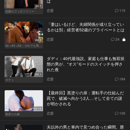
は
Vol.1
恋愛
115
恋愛のフィロソフィー
「妻はいるけど、夫婦関係が成り立ってい
るかは別」経営者52歳のプライベートとは
恋愛
24
Vol.3
32→45→52：それでも男は完成しない。
ダディ：40代最強説。家庭も仕事も無双状
態の男が、“オス”モードのスイッチを押さ
れた夜
Vol.1
恋愛
184
ダディ
【最終回】黒塗りの扉：運転手の仕組んだ
罠で、破滅へ向かう2人…そして全ての謎
が明かされる
Vol.10
恋愛
106
黒塗りの扉
夫以外の男と車内で見つめ合った瞬間。唇