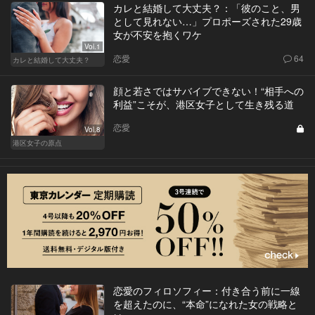
カレと結婚して大丈夫？：「彼のこと、男
として見れない…」プロポーズされた29歳
女が不安を抱くワケ
Vol.1
恋愛
64
カレと結婚して大丈夫？
顔と若さではサバイブできない！“相手への
利益”こそが、港区女子として生き残る道
恋愛
Vol.8
港区女子の原点
恋愛のフィロソフィー：付き合う前に一線
を超えたのに、“本命”になれた女の戦略と