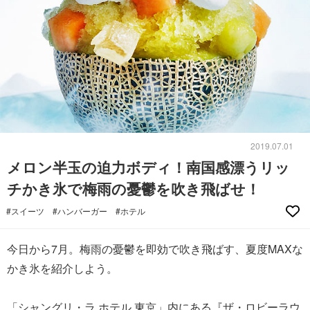
2019.07.01
メロン半玉の迫力ボディ！南国感漂うリッ
チかき氷で梅雨の憂鬱を吹き飛ばせ！
#スイーツ
#ハンバーガー
#ホテル
今日から7月。梅雨の憂鬱を即効で吹き飛ばす、夏度MAXな
かき氷を紹介しよう。
「シャングリ・ラ ホテル 東京」内にある『ザ・ロビーラウ