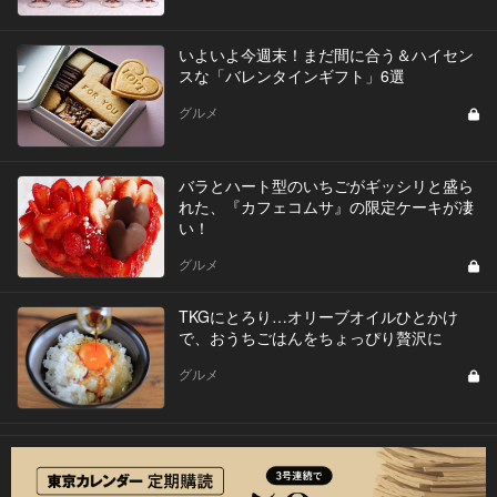
いよいよ今週末！まだ間に合う＆ハイセン
スな「バレンタインギフト」6選
グルメ
バラとハート型のいちごがギッシリと盛ら
れた、『カフェコムサ』の限定ケーキが凄
い！
グルメ
TKGにとろり…オリーブオイルひとかけ
で、おうちごはんをちょっぴり贅沢に
グルメ