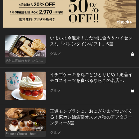
いよいよ今週末！まだ間に合う＆ハイセン
スな「バレンタインギフト」6選
グルメ
Vol.21
絶対に喜ばれるテッパン手土産
イチゴケーキを丸ごとひとりじめ！絶品イ
チゴスイーツを食べるならこの名店へ
グルメ
王道モンブランに、おにぎりまでついてく
る！東カレ編集部オススメ秋のアフタヌー
ンティー3選
Vol.13
グルメ
Editor's Choice～hotel～