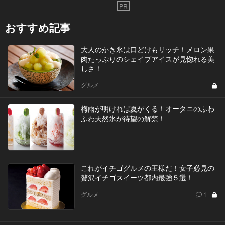
PR
おすすめ記事
大人のかき氷は口どけもリッチ！メロン果
肉たっぷりのシェイブアイスが見惚れる美
しさ！
グルメ
梅雨が明ければ夏がくる！オータニのふわ
ふわ天然氷が待望の解禁！
これがイチゴグルメの王様だ！女子必見の
贅沢イチゴスイーツ都内最強５選！
グルメ
1