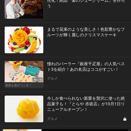
う
まるで花束のような美しさ！色彩豊かなフ
ルーツが輝く麗しのクリスマスケーキ
憧れのパーラー『銀座千疋屋』の人気ベス
ト3を紹介！あの名店はココがすごい！
グルメ
Vol.19
銀座を遊びつくせ！
今しか食べられない新栗を贅沢に使った絶
品菓子も！『とらや 赤坂店』が10月1日リ
ニューアルオープン！
グルメ