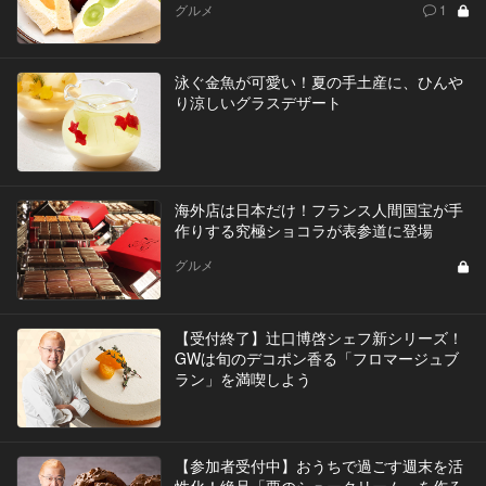
グルメ
1
泳ぐ金魚が可愛い！夏の手土産に、ひんや
り涼しいグラスデザート
海外店は日本だけ！フランス人間国宝が手
作りする究極ショコラが表参道に登場
グルメ
【受付終了】辻󠄀口博啓シェフ新シリーズ！
GWは旬のデコポン香る「フロマージュブ
ラン」を満喫しよう
【参加者受付中】おうちで過ごす週末を活
性化！絶品「栗のシュークリーム」を作ろ