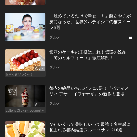
「眺めているだけで幸せ…！」藤あや子が
虜になった、世界的パティシエの猫スイー
ツ5選
グルメ
銀座のケーキの王様はこれ！伝説の逸品
「苺のミルフィーユ」徹底解剖！
グルメ
Vol.14
銀座を遊びつくせ！
都内の絶品いちごパフェ3選！『パティス
リィ アサコ イワヤナギ』の新作も登場
グルメ
Vol.11
Editor's Choice～gourmet～
かわいくって美味しいって最強！多幸感に
包まれる都内厳選フルーツサンド10選