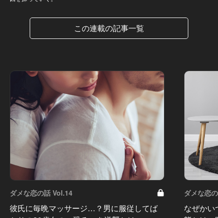
この連載の記事一覧
ダメな恋の話 Vol.14
ダメな恋の話 
彼氏に毎晩マッサージ…？男に服従してば
なぜかい