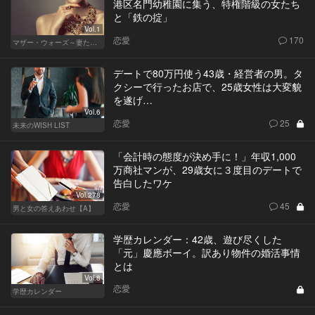
港区名門幼稚園に集う、特権階級の女たち
と「鉄の掟」
Vol.1
恋愛
170
マザー・ウォーズ～妻たちの階級闘争～
デートで80万円使う43歳・経営者の男。タ
クシーで行ったお店で、25歳女性は大変貌
を遂げ…
Vol.6
恋愛
25
未来のWISH LIST
「会計時の態度が決め手に！」年収1,000
万商社マンが、29歳女に３度目のデートで
告白したワケ
Vol.278
恋愛
45
男と女の答えあわせ【A】
学歴カレンダー：42歳、遊び尽くした
「元」慶應ボーイ。訳あり物件の婚活事情
とは
Vol.8
恋愛
学歴カレンダー