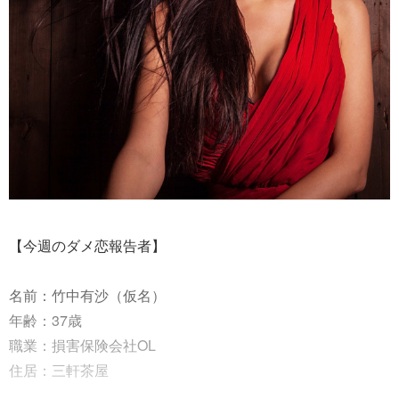
【今週のダメ恋報告者】
名前：竹中有沙（仮名）
年齢：37歳
職業：損害保険会社OL
住居：三軒茶屋