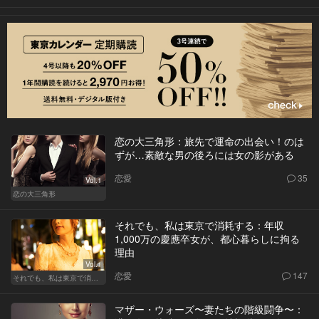
恋の大三角形：旅先で運命の出会い！のは
ずが…素敵な男の後ろには女の影がある
恋愛
35
Vol.1
恋の大三角形
それでも、私は東京で消耗する：年収
1,000万の慶應卒女が、都心暮らしに拘る
理由
Vol.1
恋愛
147
それでも、私は東京で消耗する
マザー・ウォーズ〜妻たちの階級闘争〜：