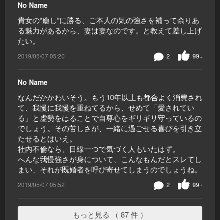
No Name
貴女の“癒し”に勝る、ご本人の気の強さを補って余りあ
る魅力があるから、妻は妻なのです。と教えて差し上げ
たい。
2019/05/07 05:20
2
99+
No Name
なんだかかわいそう。もう10年以上も都合よく消費され
て、我慢に我慢を重ねてるから、せめて「愛されてい
る」と虚勢をはることで自尊心をギリギリ守っているの
でしょう。その苦しさが、一緒に過ごせる喜びを引き立
たせるとはいえ。
社内不倫なら、目線一つで気づく人もいたはず。
へんな我慢強さが身について、こんなもんだとスレてし
まい、それが既婚者を呼び寄せてしまうのでしょうね。
2019/05/07 05:52
2
99+
もっと見る （ 87 件 ）