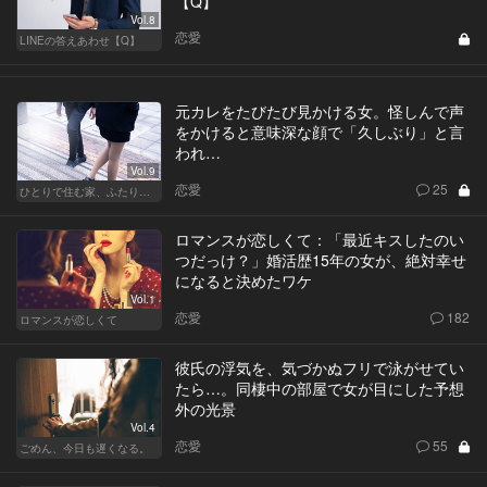
【Q】
Vol.8
恋愛
LINEの答えあわせ【Q】
元カレをたびたび見かける女。怪しんで声
をかけると意味深な顔で「久しぶり」と言
われ…
Vol.9
恋愛
25
ひとりで住む家、ふたりで棲む家
ロマンスが恋しくて：「最近キスしたのい
つだっけ？」婚活歴15年の女が、絶対幸せ
になると決めたワケ
Vol.1
恋愛
182
ロマンスが恋しくて
彼氏の浮気を、気づかぬフリで泳がせてい
たら…。同棲中の部屋で女が目にした予想
外の光景
Vol.4
恋愛
55
ごめん、今日も遅くなる。