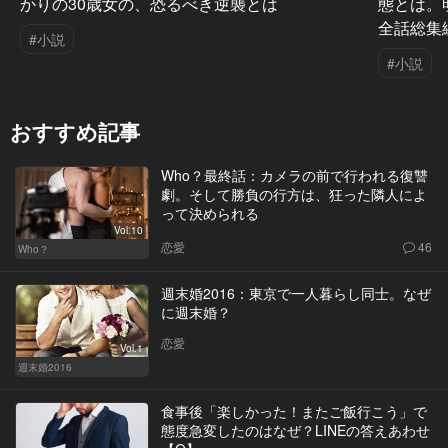
かりの30歳女の、恐るべき逆襲とは
態とは。
全話総集
#小説
#小説
おすすめ記事
Who？最終話：カメラの前で行われる復讐
劇。そして勝負の行方は、狂った隣人によ
って決められる
Vol.10
恋愛
46
Who？
週末婚2016：東京で一人暮らし同士。なぜ
に週末婚？
恋愛
Vol.1
週末婚2016
食事後「楽しかった！またご飯行こう」で
態度急変したのはなぜ？LINEの答えあわせ