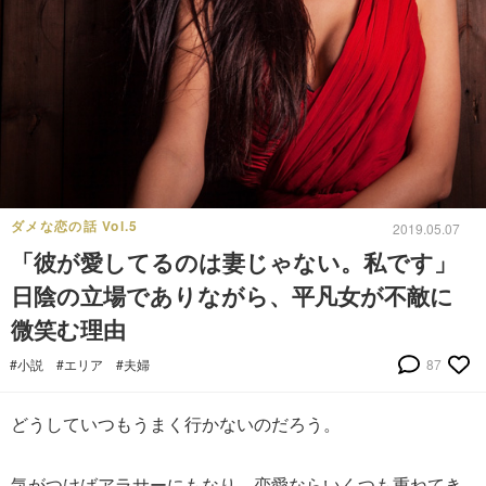
ダメな恋の話 Vol.5
2019.05.07
「彼が愛してるのは妻じゃない。私です」
日陰の立場でありながら、平凡女が不敵に
微笑む理由
#小説
#エリア
#夫婦
87
どうしていつもうまく行かないのだろう。
気がつけばアラサーにもなり、恋愛ならいくつも重ねてき