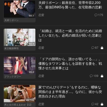
夫婦リボーン：銀座在住、世帯年収2,200
万。最強DINKSを襲った、在宅勤務の悲劇
恋愛
175
Vol.1
夫婦リボーン
「結婚は、就活と一緒」生活のために結婚
したい女たち。必死の婚活が招いた悲劇と
は
Vol.9
恋愛
87
東京離婚事情
「ドアの隙間から、誰かが覗いてる…」。
優雅なタワマン暮らしを謳歌する妻を、戦
慄させた出来事とは
Vol.2
恋愛
109
ブラックタワー
家で“のんびりデート”もするのに、曖昧な
関係のまま半年過ぎ…。なのに、彼から突
然告白された理由
Vol.148
恋愛
42
男と女の答えあわせ【Q】