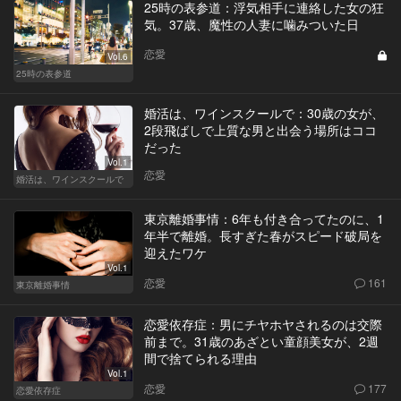
25時の表参道：浮気相手に連絡した女の狂
気。37歳、魔性の人妻に噛みついた日
恋愛
Vol.6
25時の表参道
婚活は、ワインスクールで：30歳の女が、
2段飛ばしで上質な男と出会う場所はココ
だった
Vol.1
恋愛
婚活は、ワインスクールで
東京離婚事情：6年も付き合ってたのに、1
年半で離婚。長すぎた春がスピード破局を
迎えたワケ
Vol.1
恋愛
161
東京離婚事情
恋愛依存症：男にチヤホヤされるのは交際
前まで。31歳のあざとい童顔美女が、2週
間で捨てられる理由
Vol.1
恋愛
177
恋愛依存症