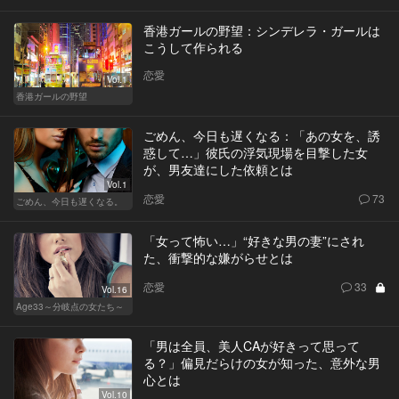
香港ガールの野望：シンデレラ・ガールは
こうして作られる
恋愛
Vol.1
香港ガールの野望
ごめん、今日も遅くなる：「あの女を、誘
惑して…」彼氏の浮気現場を目撃した女
が、男友達にした依頼とは
Vol.1
恋愛
73
ごめん、今日も遅くなる。
「女って怖い…」“好きな男の妻”にされ
た、衝撃的な嫌がらせとは
恋愛
33
Vol.16
Age33～分岐点の女たち～
「男は全員、美人CAが好きって思って
る？」偏見だらけの女が知った、意外な男
心とは
Vol.10