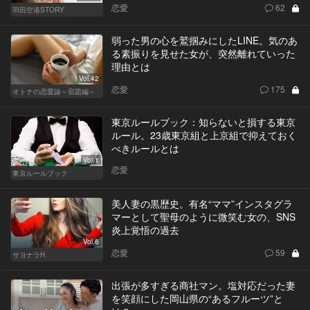
恋愛
62
羽田空港STORY
弱った男の心を鷲掴みにしたLINE。気のあ
る素振りを見せた女が、突然離れていった
理由とは
Vol.42
恋愛
175
オトナの恋愛論～宿題編～
東京ルールブック：知らないと損する東京
ルール。23歳東京組と上京組で抑えておく
べきルールとは
Vol.1
恋愛
東京ルールブック
美人妻の黒歴史。有名“ママ”インスタグラ
マーとして聖母のように微笑む女の、SNS
炎上覚悟の過去
Vol.6
恋愛
59
サヨナラH
出張が多すぎる商社マン。塩対応だった妻
を笑顔にした岡山県の“あるフルーツ”と