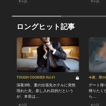
#小説
#小説
ロングヒット記事
TOUGH COOKIES Vol.51
今夜、罪の味を
深夜3時、妻の出張先ホテルに突然
デート帰
現れた夫。差し入れ目的だという
帰りたく
が、本音は…
ら…
#小説
#小説