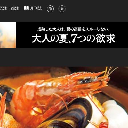
新のグルメ、洗練されたライフスタイル情報
恋活・婚活
月刊誌