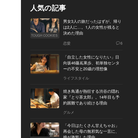
人気の記事
男女3人の旅だったはずが、帰り
は2人に…。1人の女性が残ると
Vol.74
決めた理由
TOUGH COOKIES
恋愛
6
「自立した女性になりたい」日
向坂46藤嶌果歩、初単独センタ
ーの不安と20歳の理想像
ライフスタイル
焼き鳥通が熱狂する渋谷の隠れ
家『とり茶太郎』。14年目も予
約困難であり続ける理由
グルメ
「今日はたくさん甘えちゃお」
再会した母の無邪気な一言に、
Vol.73
娘が激怒した理由