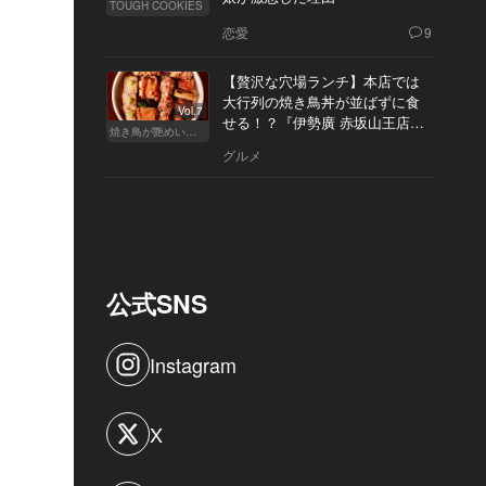
TOUGH COOKIES
恋愛
9
【贅沢な穴場ランチ】本店では
大行列の焼き鳥丼が並ばずに食
Vol.7
せる！？『伊勢廣 赤坂山王店』
焼き鳥が艶めいてきた
へ
グルメ
公式SNS
Instagram
X