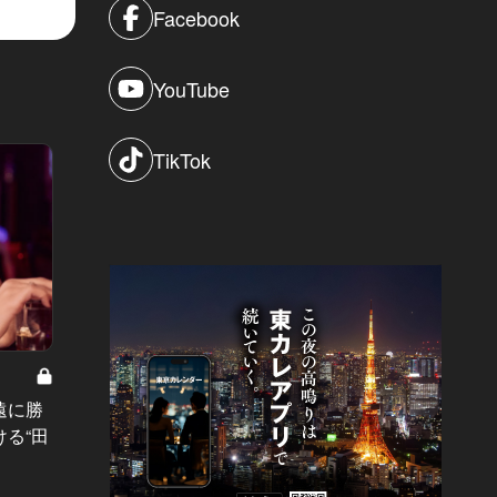
Facebook
YouTube
TikTok
夫の異変は突然に Vol.9
噂の女 Vo
遠に勝
夫の居ない隙に、妻のもとに届いた
「あの
る“田
禁断のメッセージ。押してはならな
したは
いスイッチがONになった夜
女。焦