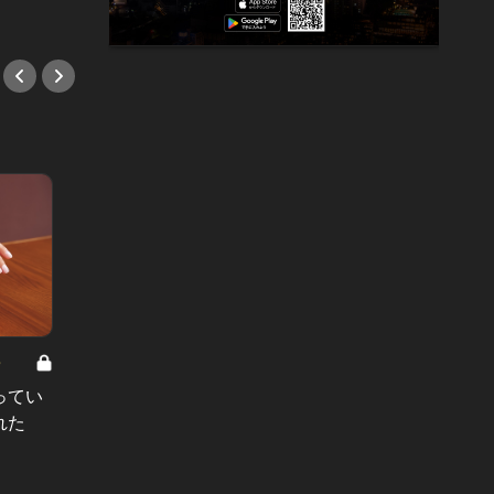
#小説
#小説
8
男と女の答えあわせ【A】 Vol.308
ってい
結婚願望ゼロだった27歳男性が、交
れた
際2年で突然プロポーズ。彼の心が
変わった“理由”とは
#小説