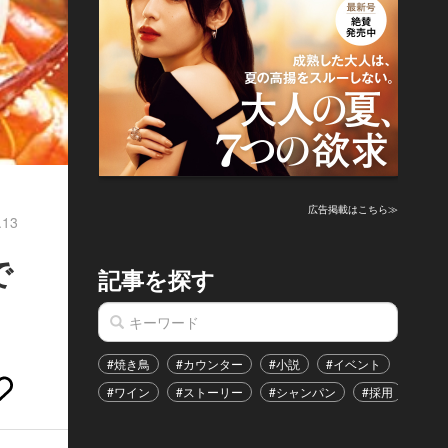
広告掲載はこちら≫
.13
で
記事を探す
#焼き鳥
#カウンター
#小説
#イベント
#港区
#ワイン
#ストーリー
#シャンパン
#採用
#恋