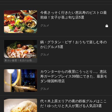
今夜さっそく行きたい恵比寿のビストロ最
前線！女子が喜ぶ旬な店5選
グルメ
鍋・グラタン・ピザ！おうちで楽しむ冬の
かにグルメ5選
グルメ
Vol.264
東カレ厳選！名店のお取り寄せ特集
カウンターからの夜景にうっとり…。恵比
寿ガーデンプレイス39階にできた、最新モ
ダン韓国料理店
グルメ
代々木上原エリアの夜の鉄板グルメはここ
だ！ゆったりと大人が寛げる人気店3選