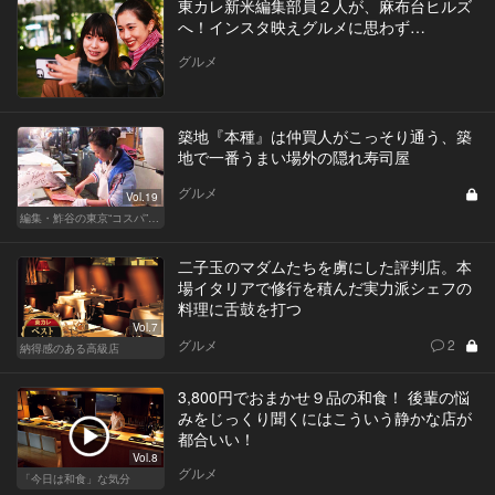
東カレ新米編集部員２人が、麻布台ヒルズ
へ！インスタ映えグルメに思わず…
グルメ
築地『本種』は仲買人がこっそり通う、築
地で一番うまい場外の隠れ寿司屋
グルメ
Vol.19
編集・鮓谷の東京“コスパ”カレンダー
二子玉のマダムたちを虜にした評判店。本
場イタリアで修行を積んだ実力派シェフの
料理に舌鼓を打つ
Vol.7
グルメ
2
納得感のある高級店
3,800円でおまかせ９品の和食！ 後輩の悩
みをじっくり聞くにはこういう静かな店が
都合いい！
Vol.8
グルメ
「今日は和食」な気分