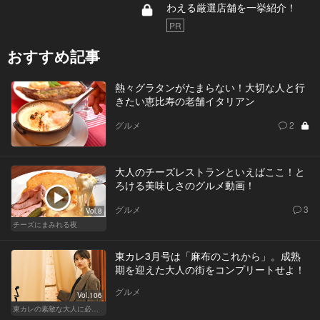
わえる厳選店舗を一挙紹介！
PR
おすすめ記事
熱々グラタンがたまらない！大切な人と行
きたい恵比寿の老舗イタリアン
グルメ
2
大人のチーズレストランといえばここ！と
ろける美味しさのグルメ動画！
グルメ
3
Vol.8
チーズにまみれる夜
東カレ3月号は「麻布のこれから」。成熟
期を迎えた大人の街をコンプリートせよ！
グルメ
Vol.106
東カレの素敵な大人に必要なこと