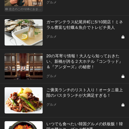
グルメ
Vol.15
柳 忠之のこの12本におまかせ
ガーデンテラス紀尾井町に5/10開店！ミネ
ラル豊富な牡蠣＆魚介でトレピチ美人
グルメ
20の耳寄り情報！大人なら知っておきた
い、新橋が誇る２大ホテル『コンラッド』
＆『アンダーズ』の秘密！
グルメ
ご褒美ランチのリスト入り！オータニ最上
階のパスタランチが大満足すぎる！
グルメ
いつでも食べたい韓国グルメの鉄板飯！韓
国の麺とスープとご飯8選