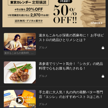
速水もこみちが深夜の西麻布に！ お手頃ビ
ストロの絶品ひとりメシとは？
グルメ
Vol.25
速水もこみちの夜BAR、夜メシ、夜レシピ
表参道でリゾート気分！『シカダ』の絶品
料理で心もお腹も満たされる！
グルメ
手土産に大人気！丸の内の発酵バター専門
店『エシレ』のおすすめベスト３はこれ！
グルメ
Vol.4