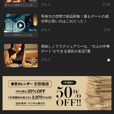
Vol.68
グルメ
14
東カレの素敵な大人に必要なこと
等身大の空間で絶品和食！最もデートの成
功率が高いのはこれだった！
グルメ
3
Vol.15
デートの勝率が上がる店
美味しくてラグジュアリーな、“大人の中華
デート”ができる港区の名店7選
グルメ