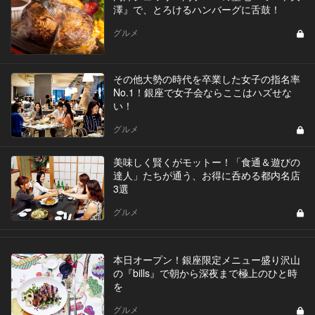
澤』で、とろけるハンバーグに舌鼓！
グルメ
その他大勢の時代を卒業した女子の指名率
No.1！銀座で女子会ならここはハズせな
い！
グルメ
美味しく賢くがモットー！「食通＆遊びの
達人」たちが通う、お得に呑める都内名店
3選
グルメ
本日オープン！銀座限定メニュー盛り沢山
の『bills』で朝から深夜まで極上のひと時
を
グルメ