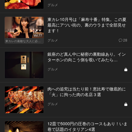
グルメ
東カレ10月号は「麻布十番」特集。この夏
最高にアツい街の、裏のウラまで全部見せ
ます！
Vol.77
グルメ
28
東カレの素敵な大人に必要なこと
銀座のど真ん中に秘密の裏動線あり。イン
ターホンの向こう側を覗いてみたら…
グルメ
肉への追究は当たり前！恵比寿で徹底的に
「火」に拘った肉の名店３選
グルメ
12皿で5000円の圧巻のコースもあり！いま
巷で話題のイタリアン4選