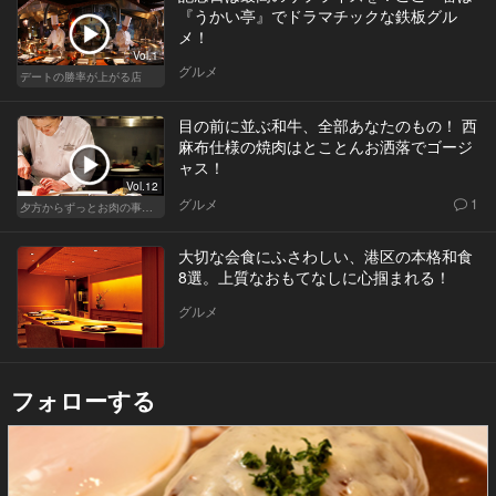
『うかい亭』でドラマチックな鉄板グル
メ！
Vol.1
グルメ
デートの勝率が上がる店
目の前に並ぶ和牛、全部あなたのもの！ 西
麻布仕様の焼肉はとことんお洒落でゴージ
ャス！
Vol.12
グルメ
1
夕方からずっとお肉の事を考えてる貴方へ
大切な会食にふさわしい、港区の本格和食
8選。上質なおもてなしに心掴まれる！
グルメ
フォローする