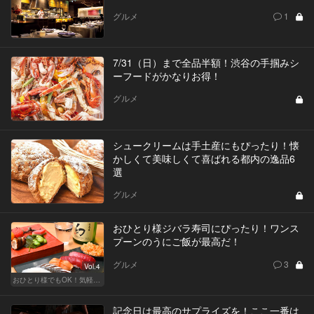
グルメ
1
7/31（日）まで全品半額！渋谷の手掴みシ
ーフードがかなりお得！
グルメ
シュークリームは手土産にもぴったり！懐
かしくて美味しくて喜ばれる都内の逸品6
選
グルメ
おひとり様ジバラ寿司にぴったり！ワンス
プーンのうにご飯が最高だ！
グルメ
3
Vol.4
おひとり様でもOK！気軽に入りやすい東京の名店
記念日は最高のサプライズを！ここ一番は