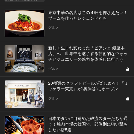
東京中華の名店はこの４軒を押さえたい！
ブームを作ったレジェンドたち
グルメ
新しく生まれ変わった「ピアジェ 銀座本
店」へ、世界中を魅了する芸術的なウォッ
チとジュエリーの魅力を体感しに行こう
グルメ
20種類のクラフトビールが楽しめる！『ミ
ッケラー東京』が“奥渋谷”にオープン
グルメ
日本でタンに目覚めた韓流スターたちが通
う！焼肉本場の韓国で、部位別に狙い撃ち
したい店5選