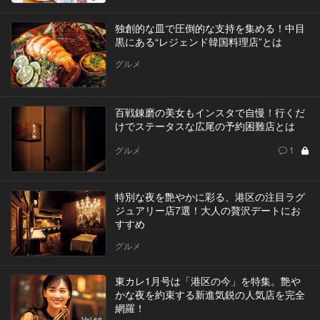
独創的な皿で圧倒的な支持を集める！中目
黒にある“レジェンド韓国料理店”とは
グルメ
百戦錬磨の美女もインスタで自慢！行くだ
けでステータスな広尾の予約困難店とは
グルメ
1
特別な夜を艶やかに彩る、港区の注目ラグ
ジュアリー店7選！大人の贅沢デートにお
すすめ
グルメ
東カレ1月号は「港区の今」を特集。艶や
かな夜を約束する新進気鋭の人気店を完全
網羅！