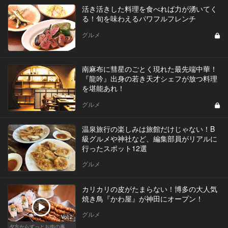
活き活きした料理を食べれば力が湧いてく
る！旬を味わえるパワフルフレンチ
グルメ
南麻布に彗星のごとく現れた最先端中華！
『龍吟』出身の若き天才シェフが放つ料理
を堪能あれ！
グルメ
温泉旅行の楽しみは旅館だけじゃない！B
級グルメや神社など、編集部員がリアルに
行ったスポット12選
グルメ
カリカリの皮がたまらない！博多の大人気
焼き鳥『かわ屋』が神田にオープン！
グルメ
Vol.2
夕方からずっとお肉の事を考えてる貴方へ