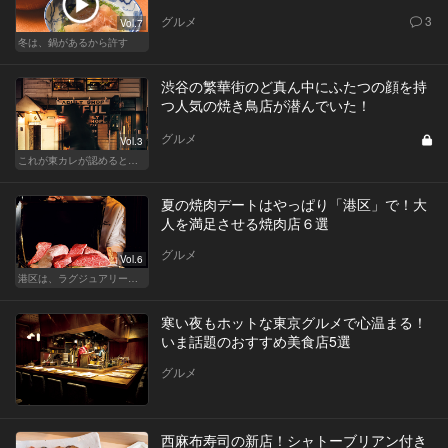
グルメ
3
Vol.7
冬は、鍋があるから許す
渋谷の繁華街のど真ん中にふたつの顔を持
つ人気の焼き鳥店が潜んでいた！
グルメ
Vol.3
これが東カレが認めるとっておきの隠れ家
夏の焼肉デートはやっぱり「港区」で！大
人を満足させる焼肉店６選
グルメ
Vol.6
港区は、ラグジュアリーな焼肉デートにおすすめ
寒い夜もホットな東京グルメで心温まる！
いま話題のおすすめ美食店5選
グルメ
西麻布寿司の新店！シャトーブリアン付き