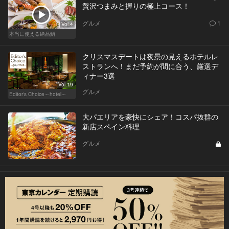
贅沢つまみと握りの極上コース！
グルメ
1
Vol.4
本当に使える絶品鮨
クリスマスデートは夜景の見えるホテルレ
ストランへ！まだ予約が間に合う、厳選デ
ィナー3選
Vol.19
グルメ
Editor's Choice～hotel～
大パエリアを豪快にシェア！コスパ抜群の
新店スペイン料理
グルメ