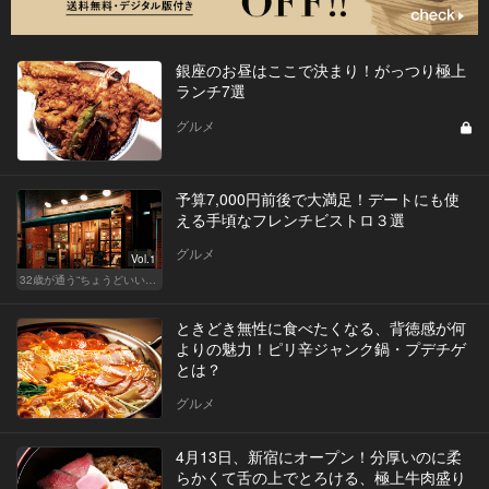
銀座のお昼はここで決まり！がっつり極上
ランチ7選
グルメ
予算7,000円前後で大満足！デートにも使
える手頃なフレンチビストロ３選
グルメ
Vol.1
32歳が通う“ちょうどいい”価格の店
ときどき無性に食べたくなる、背徳感が何
よりの魅力！ピリ辛ジャンク鍋・プデチゲ
とは？
グルメ
4月13日、新宿にオープン！分厚いのに柔
らかくて舌の上でとろける、極上牛肉盛り