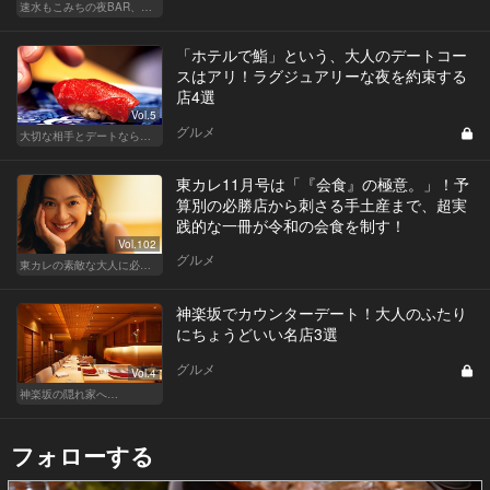
速水もこみちの夜BAR、夜メシ、夜レシピ
「ホテルで鮨」という、大人のデートコー
スはアリ！ラグジュアリーな夜を約束する
店4選
Vol.5
グルメ
大切な相手とデートなら、ホテルのホスピタリティを味わえるリッチなデート
東カレ11月号は「『会食』の極意。」！予
算別の必勝店から刺さる手土産まで、超実
践的な一冊が令和の会食を制す！
Vol.102
グルメ
東カレの素敵な大人に必要なこと
神楽坂でカウンターデート！大人のふたり
にちょうどいい名店3選
グルメ
Vol.4
神楽坂の隠れ家へ…
フォローする