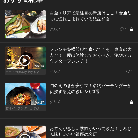
白金エリアで最注目の新店はここ！食通た
ちに惚れこまれている絶品和食！
グルメ
1
フレンチを横並びで食べてこそ、東京の大
人だ！一度は体験しておくべき、艶やかカ
ウンターフレンチ！
Vol.16
グルメ
1
デートの勝率が上がる店
旬のえのきが安ウマ！名物バーテンダーが
伝授するえのきレシピ3選
グルメ
Vol.27
有名バーテンダーが伝授する簡単つまみレシピ
おでんが恋しい季節がやってきた！しみじ
み味わいたい銀座の名店