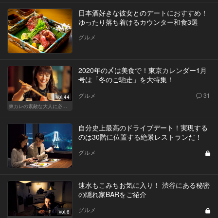
日本酒好きな彼女とのデートにおすすめ！
ゆったり落ち着けるカウンター和食3選
グルメ
2020年の〆は美食で！東京カレンダー1月
号は「冬のご馳走」を大特集！
グルメ
31
Vol.44
東カレの素敵な大人に必要なこと
自分史上最高のドライブデート！実現する
のは30階に位置する絶景レストランだ！
グルメ
速水もこみちお気に入り！ 渋谷にある秘密
の隠れ家BARをご紹介
グルメ
Vol.6