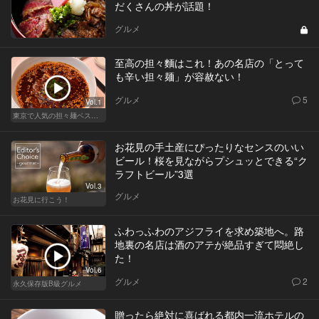
だくさんの丼が話題！
グルメ
至高の担々麵はこれ！あの名店の「とって
も辛い担々麺」が容赦ない！
グルメ
5
Vol.1
東京で人気の担々麺ベストセレクション！
お花見の手土産にぴったりなセンスのいい
ビール！桜を見ながらプシュッとできる“ク
ラフトビール”3選
Vol.3
グルメ
お花見に行こう！
ふわっふわのアジフライを求め築地へ。路
地裏の名店は酒のアテが絶品すぎて悶絶し
た！
Vol.6
グルメ
2
永久保存版B級グルメ
贈ったら絶対に喜ばれる都内一流ホテルの