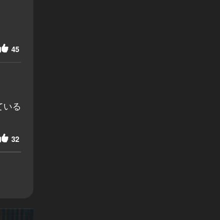
45
ている
32