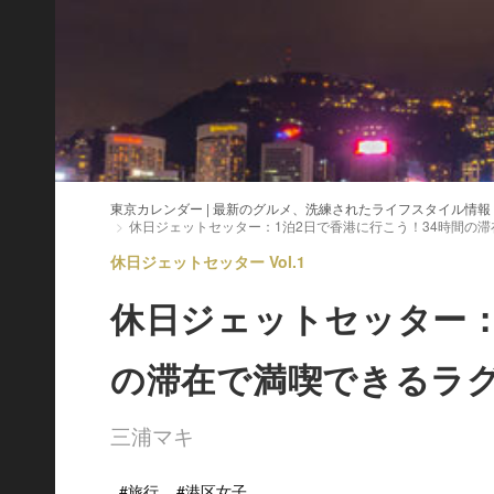
東京カレンダー | 最新のグルメ、洗練されたライフスタイル情報
休日ジェットセッター：1泊2日で香港に行こう！34時間の
休日ジェットセッター Vol.1
休日ジェットセッター：
の滞在で満喫できるラ
三浦マキ
#旅行
#港区女子