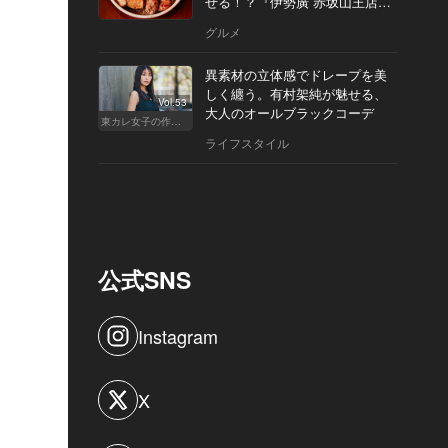
せる！？『伊勢廣 赤坂山王店』
へ
グルメ
異素材の立体感でドレープを美
しく纏う。有村架純が魅せる、
Vol.53
大人のオールブラックコーデ
東カレ女子の作り方
ライフスタイル
公式SNS
Instagram
X