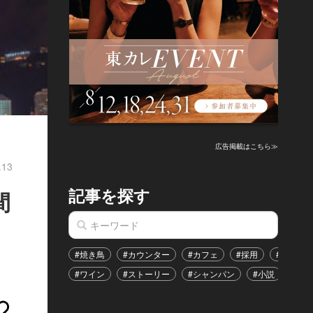
広告掲載はこちら≫
.13
記事を探す
間
#焼き鳥
#カウンター
#カフェ
#採用
#恋愛
#ワイン
#ストーリー
#シャンパン
#小説
#イ