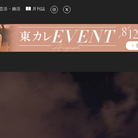
新のグルメ、洗練されたライフスタイル情報
恋活・婚活
月刊誌