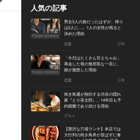
人気の記事
男女3人の旅だったはずが、帰り
は2人に…。1人の女性が残ると
Vol.74
決めた理由
TOUGH COOKIES
恋愛
6
「今日はたくさん甘えちゃお」
再会した母の無邪気な一言に、
Vol.73
娘が激怒した理由
TOUGH COOKIES
恋愛
9
焼き鳥通が熱狂する渋谷の隠れ
家『とり茶太郎』。14年目も予
約困難であり続ける理由
グルメ
【贅沢な穴場ランチ】本店では
大行列の焼き鳥丼が並ばずに食