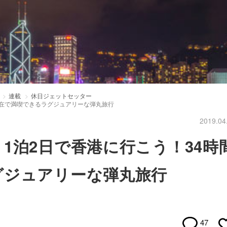
連載
休日ジェットセッター
滞在で満喫できるラグジュアリーな弾丸旅行
2019.04
1泊2日で香港に行こう！34時
グジュアリーな弾丸旅行
47