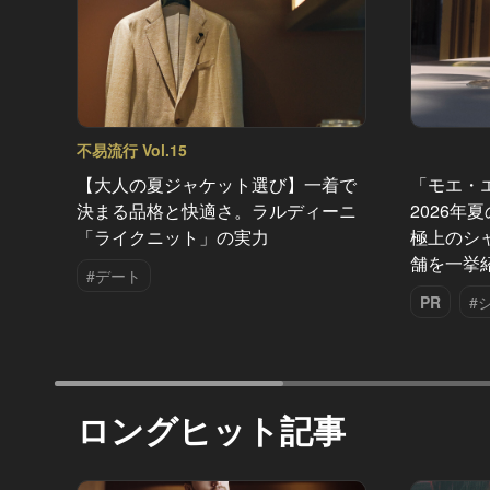
不易流行 Vol.15
【大人の夏ジャケット選び】一着で
「モエ・
決まる品格と快適さ。ラルディーニ
2026年
「ライクニット」の実力
極上のシ
舗を一挙
#デート
PR
#
ロングヒット記事