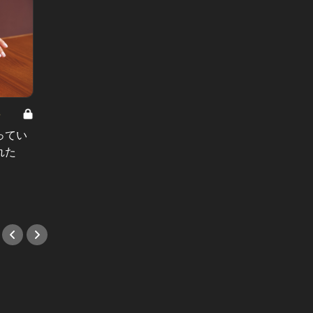
8
男と女の答えあわせ【A】 Vol.308
ってい
結婚願望ゼロだった27歳男性が、交
れた
際2年で突然プロポーズ。彼の心が
変わった“理由”とは
#小説