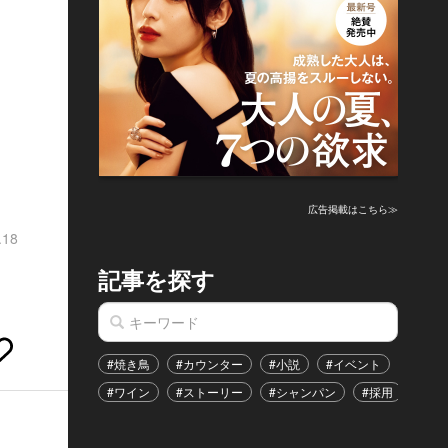
広告掲載はこちら≫
.18
記事を探す
#焼き鳥
#カウンター
#小説
#イベント
#港区
#ワイン
#ストーリー
#シャンパン
#採用
#恋