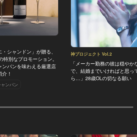
エ・シャンドン」が贈る、
神プロジェクト Vol.2
夏の特別なプロモーション。
「メーカー勤務の彼は穏やか
ャンパンを味わえる厳選店
で、結婚までいければと思っ
紹介！
ら…」28歳OLの切なる願い
シャンパン