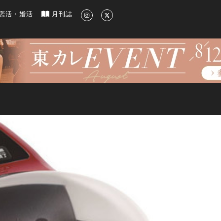
新のグルメ、洗練されたライフスタイル情報
恋活・婚活
月刊誌