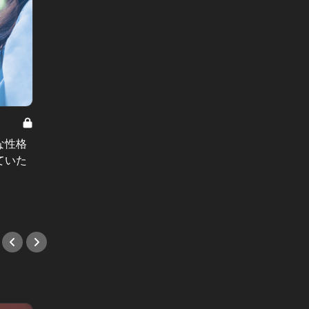
この春しか味わえない、特別な一杯
を。大人のクラフトビールイベント
気品と
な性格
3選
ルメス
ていた
#イベント
#バッ