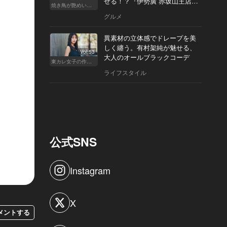
せる！？『伊勢廣 赤坂山王店』
焼き鳥が艶めいてきた
へ
グルメ
異素材の立体感でドレープを美
しく纏う。有村架純が魅せる、
Vol.53
大人のオールブラックコーデ
東カレ女子の作り方
ライフスタイル
公式SNS
Instagram
X
メントする