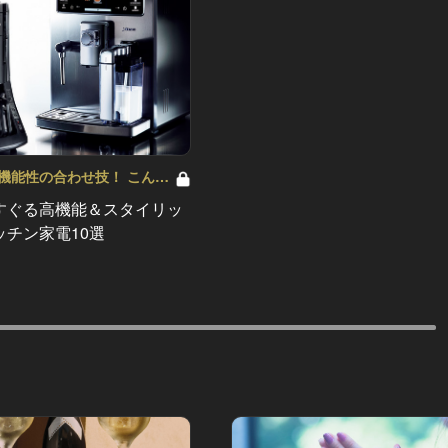
機能性の合わせ技！ こんな
が欲しかった！ Vol.2
すぐる高機能＆スタイリッ
ッチン家電10選