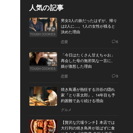
人気の記事
男女3人の旅だったはずが、帰り
は2人に…。1人の女性が残ると
Vol.74
決めた理由
TOUGH COOKIES
恋愛
6
「今日はたくさん甘えちゃお」
再会した母の無邪気な一言に、
Vol.73
娘が激怒した理由
TOUGH COOKIES
恋愛
9
焼き鳥通が熱狂する渋谷の隠れ
家『とり茶太郎』。14年目も予
約困難であり続ける理由
グルメ
【贅沢な穴場ランチ】本店では
大行列の焼き鳥丼が並ばずに食
Vol.7