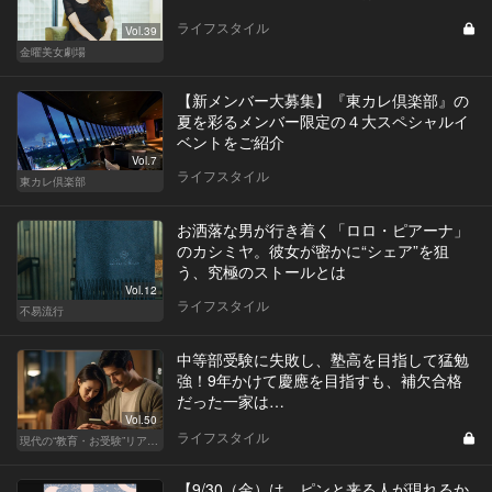
ライフスタイル
Vol.39
金曜美女劇場
【新メンバー大募集】『東カレ倶楽部』の
夏を彩るメンバー限定の４大スペシャルイ
ベントをご紹介
Vol.7
ライフスタイル
東カレ倶楽部
お洒落な男が行き着く「ロロ・ピアーナ」
のカシミヤ。彼女が密かに“シェア”を狙
う、究極のストールとは
Vol.12
ライフスタイル
不易流行
中等部受験に失敗し、塾高を目指して猛勉
強！9年かけて慶應を目指すも、補欠合格
だった一家は…
Vol.50
ライフスタイル
現代の“教育・お受験”リアルドキュメント
【9/30（金）は、ピンと来る人が現れるか