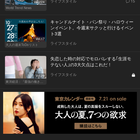
ライフスタイル
15
Vol.224
World Trend News
キャンドルナイト・パン祭り・ハロウィー
ンイベント。今週末サクッと行けるイベン
ト3選
Vol.17
ライフスタイル
大人の週末ToDoリスト
失恋した時の対応でモロバレする｢生涯モ
テない人｣の3大欠点はこれだ！
ライフスタイル
Vol.29
東洋経済：『最強の働き方』『一流の育て方』