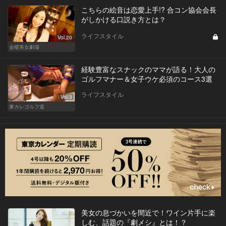
こちらの絵音は恋愛上手!? 合コン協会会長
がしかける口説き方とは？
ライフスタイル
Vol.20
金曜美女劇場
経験豊富なスナックのママが語る！大人の
ゴルフマナー＆女子ウケ必須のコース3選
ライフスタイル
Vol.3
東カレゴルフ道
美女の息づかいを間近で！ワイン片手に楽
しむ、話題の『劇メシ』とは！？