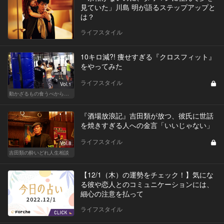
見ていた」川島 明が語るステップアップと
は？
ライフスタイル
10キロ減?! 痩せすぎる『クロスフィット』
をやってみた
ライフスタイル
Vol.1
動かざるもの食うべからず！食べるの大好き編集部員のダイエット体験記
『酒場放浪記』吉田類が放つ、彼氏に世話
を焼きすぎる人への金言「いいじゃない」
ライフスタイル
Vol.8
吉田類の酔いどれ人生相談
【12/1（木）の運勢をチェック！】気にな
る彼や恋人とのコミュニケーションには、
細心の注意を払って
ライフスタイル