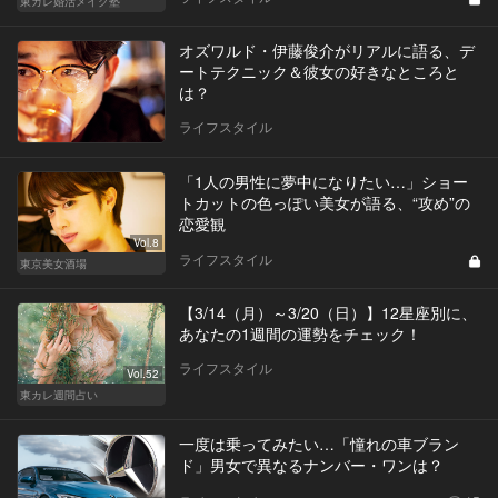
東カレ婚活メイク塾
オズワルド・伊藤俊介がリアルに語る、デ
ートテクニック＆彼女の好きなところと
は？
ライフスタイル
「1人の男性に夢中になりたい…」ショー
トカットの色っぽい美女が語る、“攻め”の
恋愛観
Vol.8
ライフスタイル
東京美女酒場
【3/14（月）～3/20（日）】12星座別に、
あなたの1週間の運勢をチェック！
ライフスタイル
Vol.52
東カレ週間占い
一度は乗ってみたい…「憧れの車ブラン
ド」男女で異なるナンバー・ワンは？