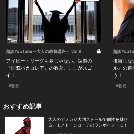
超訳YouTube～大人の教養講座～ Vol.8
超訳YouT
アイビー・リーグも夢じゃない。話題の
後悔しな
『国際バカロレア』の教育、ここがスゴ
ル』の選
イ！
う！
#教養
#教養
おすすめ記事
大人のアメカジ大判ストールで個性を魅せ
る。モノトーンコーデのワンポイントに！
ライフスタイル