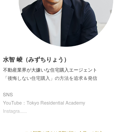
水智 崚（みずちりょう）
不動産業界が大嫌いな住宅購入エージェント
「後悔しない住宅購入」の方法を追求＆発信
SNS
YouTube：Tokyo Residential Academy
Instagra......