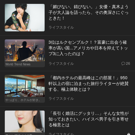
「媚びない、錆びない。」女優・真木よう
子が大人論を語ったら、その奥深さにぐっ
ときた！
ライフスタイル
3位はルクセンブルク！？富豪に出会う確
率が高い国...アメリカや日本を抑えてトッ
プ3に入ったのは？
Vol.181
ライフスタイル
26
World Trend News
「都内ホテルの最高峰はこの部屋！」950
軒以上の宿に泊まった旅行ライターが絶賛
する、極上体験とは？
Vol.39
ライフスタイル
やっぱり、ホテルが好き。
「長引く婚活にグッタリ…」そんな女性が
知っておきたい、ハイスペ男子を引き寄せ
る極意とは
Vol.2
ライフスタイル