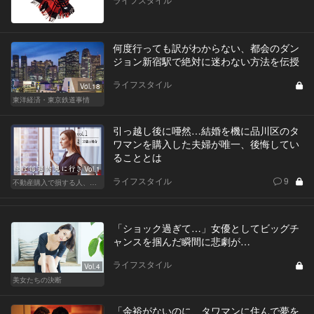
何度行っても訳がわからない、都会のダン
ジョン新宿駅で絶対に迷わない方法を伝授
ライフスタイル
Vol.18
東洋経済・東京鉄道事情
引っ越し後に唖然…結婚を機に品川区のタ
ワマンを購入した夫婦が唯一、後悔してい
ることとは
Vol.1
ライフスタイル
9
不動産購入で損する人、得する人
「ショック過ぎて…」女優としてビッグチ
ャンスを掴んだ瞬間に悲劇が…
ライフスタイル
Vol.4
美女たちの決断
「余裕がないのに、タワマンに住んで夢を