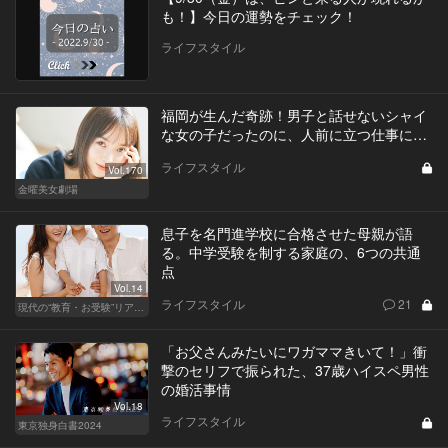
も！】今日の運勢をチェック！
ライフスタイル
福岡が生んだ奇跡！男子と話せないシャイ
な女の子だったのに、人前に立つ仕事に…
ライフスタイル
Vol.170
金曜美女劇場
息子を名門進学校に合格させた母親が語
る。中学受験を制する家庭の、6つの共通
点
Vol.14
ライフスタイル
21
現代の“教育・お受験”リアルドキュメント
「お父さんみたいにワガママきいて！」衝
撃のセリフで振られた、37歳ハイスペ男性
の婚活事情
Vol.18
ライフスタイル
東京独身白書2024