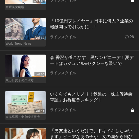
Vol.148
金曜美女劇場
「10億円プレイヤー」日本に何人？企業の
報酬開示で明らかに...！
ライフスタイル
28
Vol.82
World Trend News
森 香澄が着こなす、黒ワンピコーデ！夏デ
ートはカジュアル×セクシーな装いで
ライフスタイル
Vol.30
東カレ女子の作り方
いくらでもノリノリ！鉄道の「株主優待乗
車証」お得度ランキング！
ライフスタイル
Vol.54
東洋経済・東京鉄道事情
「男友達というだけで、ドキドキしちゃい
ます」ピュアなあの子が、女の園から飛び