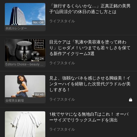
「旅行するくらいかな…」正真正銘の美男
子“山田涼介”の休日の過ごし方とは
ライフスタイル
Vol.136
表紙カレンダー
目元ケアは「乳液や美容液を塗って終わ
り」じゃダメ！いつまでも若々しさを保て
る新作アイクリーム3選
Vol.24
ライフスタイル
Editor's Choice～beauty & wellness～
見よ、強靱なバネを感じさせる脚線美！イ
ンターハイを経験した次世代グラドルが美
しすぎる！
Vol.45
ライフスタイル
金曜美女劇場
1枚でサマになる無地白Tはこれ！ オーバ
ーサイズでリラックスムードを演出
ライフスタイル