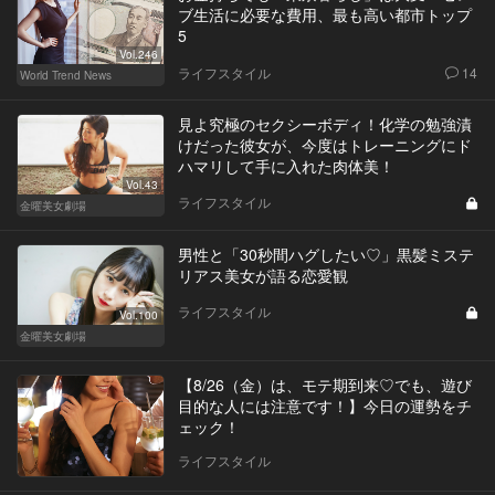
ブ生活に必要な費用、最も高い都市トップ
5
Vol.246
ライフスタイル
14
World Trend News
見よ究極のセクシーボディ！化学の勉強漬
けだった彼女が、今度はトレーニングにド
ハマリして手に入れた肉体美！
Vol.43
ライフスタイル
金曜美女劇場
男性と「30秒間ハグしたい♡」黒髪ミステ
リアス美女が語る恋愛観
ライフスタイル
Vol.100
金曜美女劇場
【8/26（金）は、モテ期到来♡でも、遊び
目的な人には注意です！】今日の運勢をチ
ェック！
ライフスタイル