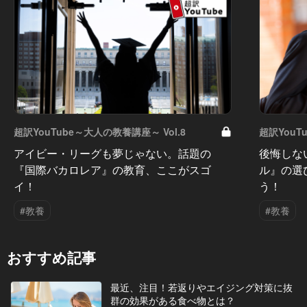
超訳YouTube～大人の教養講座～ Vol.8
超訳YouT
アイビー・リーグも夢じゃない。話題の
後悔しな
『国際バカロレア』の教育、ここがスゴ
ル』の選
イ！
う！
#教養
#教養
おすすめ記事
最近、注目！若返りやエイジング対策に抜
群の効果がある食べ物とは？