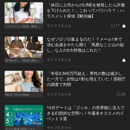
「休日に上司からのLINEを無視したら評価
を下げられた！」これってパワハラ？：ハ
ラスメント探偵【解決編】
Vol.1
ライフスタイル
17
ハラスメント探偵～解決編～
なぜゾロゾロ集まるのだ！？メール1本で
済む会議をやたら開く「馬鹿なこと山の如
し」な人の3大特徴はこれだ！
Vol.24
ライフスタイル
東洋経済：『最強の働き方』『一流の育て方』
「年収2,500万円超え」男性の数は減少し
た一方で...女性は1割も増えていた！国税庁
の調査で判明
Vol.159
ライフスタイル
23
World Trend News
10月デートは「ゴッホ」の世界観に没入で
きる幻想的な空間へ！今週末オススメのイ
ベント３選
Vol.66
ライフスタイル
大人の週末ToDoリスト