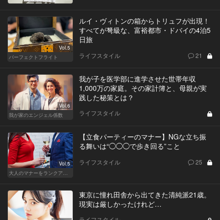
ルイ・ヴィトンの箱からトリュフが出現！
すべてが弩級な、富裕都市・ドバイの4泊5
日旅
Vol.5
ライフスタイル
21
パーフェクトフライト
我が子を医学部に進学させた世帯年収
1,000万の家庭。その家計簿と、母親が実
践した秘策とは？
Vol.6
ライフスタイル
我が家のエンジェル係数
【立食パーティーのマナー】NGな立ち振
る舞いは“◯◯◯で歩き回る”こと
ライフスタイル
25
Vol.5
大人のマナーをランクアップせよ
東京に憧れ田舎から出てきた清純派21歳。
現実は厳しかったけれど…
ライフスタイル