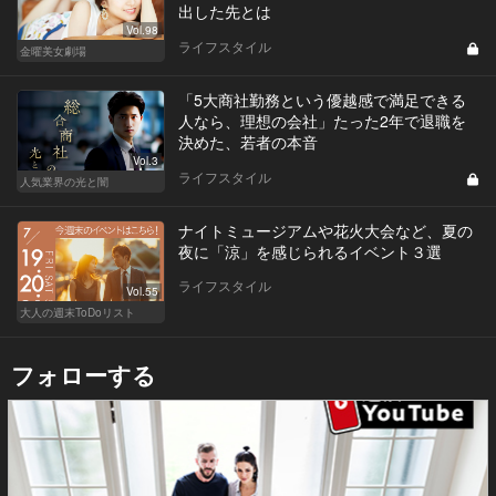
出した先とは
Vol.98
ライフスタイル
金曜美女劇場
「5大商社勤務という優越感で満足できる
人なら、理想の会社」たった2年で退職を
決めた、若者の本音
Vol.3
ライフスタイル
人気業界の光と闇
ナイトミュージアムや花火大会など、夏の
夜に「涼」を感じられるイベント３選
ライフスタイル
Vol.55
大人の週末ToDoリスト
フォローする