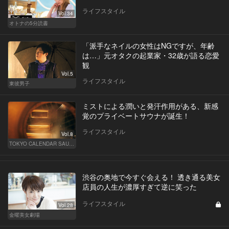
ライフスタイル
Vol.34
オトナの5分読書
「派手なネイルの女性はNGですが、年齢
は…」元オタクの起業家・32歳が語る恋愛
観
Vol.5
ライフスタイル
東彼男子
ミストによる潤いと発汗作用がある、新感
覚のプライベートサウナが誕生！
ライフスタイル
Vol.8
TOKYO CALENDAR SAUNA CLUB ― トウカレ サウナクラブ ―
渋谷の奥地で今すぐ会える！ 透き通る美女
店員の人生が濃厚すぎて逆に笑った
ライフスタイル
Vol.28
金曜美女劇場