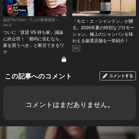
超訳YouTube～大人の教養講座～
「モエ・エ・シャンドン」が贈
Vol.3
る、2026年夏の特別なプロモー
ついに「賃貸 VS 持ち家」議論
ション。極上のシャンパンを味
に終止符！「都内に住むなら、
わえる厳選店舗を一挙紹介！
家を買うべき」と断言できるワ
PR
ケ
この記事へのコメント
コメントする
コメントはまだありません。