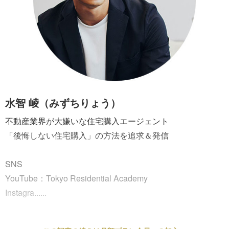
水智 崚（みずちりょう）
不動産業界が大嫌いな住宅購入エージェント
「後悔しない住宅購入」の方法を追求＆発信
SNS
YouTube：Tokyo Residential Academy
Instagra......