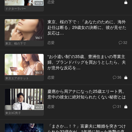
恋愛
Vol.9
ドクターラバー
東京、桜の下で：「あなたのために、海外
赴任は断る」29歳女の決断に、彼が見せた
反応は…
Vol.1
恋愛
32
東京、桜の下で
“お小遣い制”の35歳、豊洲住まいの専業主
婦。ブランドバッグを買おうとしたら、夫
が意外な反応を…
Vol.5
恋愛
36
東京エアポケット
慶應から局アナになった25歳エリート男。
意中の彼女に絶対知られたくない秘密とは
恋愛
31
Vol.8
東京3C男子
「まさか…！？」富豪夫に離婚を突きつけ
られた32歳女が、1年後に知った衝撃の真