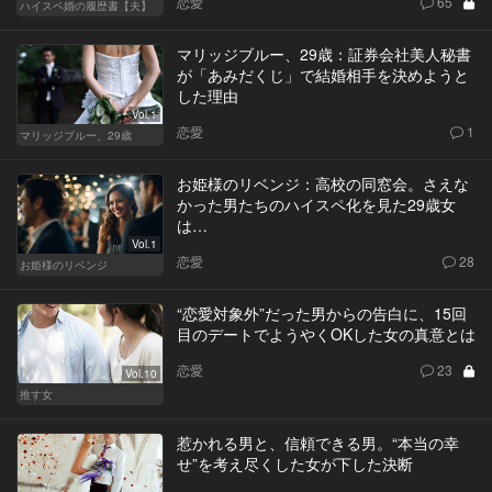
恋愛
65
ハイスペ婚の履歴書【夫】
マリッジブルー、29歳：証券会社美人秘書
が「あみだくじ」で結婚相手を決めようと
した理由
Vol.1
恋愛
1
マリッジブルー、29歳
お姫様のリベンジ：高校の同窓会。さえな
かった男たちのハイスペ化を見た29歳女
は…
Vol.1
恋愛
28
お姫様のリベンジ
“恋愛対象外”だった男からの告白に、15回
目のデートでようやくOKした女の真意とは
恋愛
23
Vol.10
推す女
惹かれる男と、信頼できる男。“本当の幸
せ”を考え尽くした女が下した決断