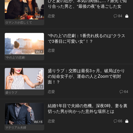
ひと夏の恋が、本気の関係に…？旅先で知
り合った男と、“最後の夜”を過ごした女
恋愛
84
Vol.8
ロマンスが恋しくて
“中の上”の悲劇：1番売れ残るのは“クラス
で3番目に可愛い女”！？
恋愛
Vol.1
“中の上”の悲劇
盛りラブ：交際は最長3ヶ月。破局ばかり
の短命女子が、運命の人とZoomで初対
面！？
Vol.1
恋愛
64
盛りラブ
結婚1年目で夫婦の危機。深夜0時、妻を裏
切った男が向かった意外な場所とは
恋愛
66
Vol.15
マテリアル夫婦