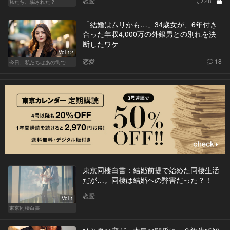
恋愛
28
私たち、騙された？
「結婚はムリかも…」34歳女が、6年付き
合った年収4,000万の外銀男との別れを決
断したワケ
Vol.12
恋愛
18
今日、私たちはあの街で
東京同棲白書：結婚前提で始めた同棲生活
だが…。同棲は結婚への弊害だった？！
恋愛
Vol.1
東京同棲白書