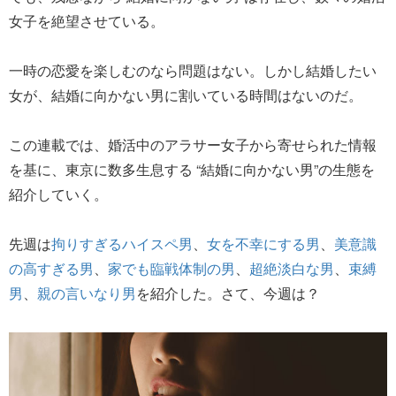
女子を絶望させている。
一時の恋愛を楽しむのなら問題はない。しかし結婚したい
女が、結婚に向かない男に割いている時間はないのだ。
この連載では、婚活中のアラサー女子から寄せられた情報
を基に、東京に数多生息する “結婚に向かない男”の生態を
紹介していく。
先週は
拘りすぎるハイスペ男
、
女を不幸にする男
、
美意識
の高すぎる男
、
家でも臨戦体制の男
、
超絶淡白な男
、
束縛
男
、
親の言いなり男
を紹介した。さて、今週は？