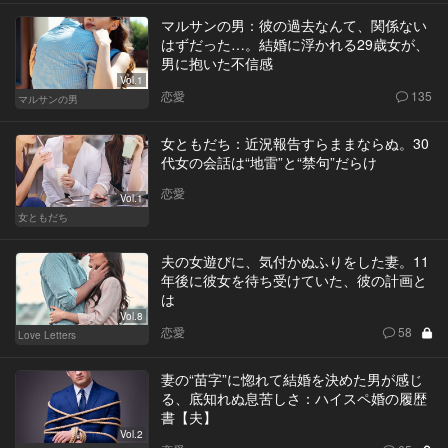
マルサンの男：彼の過去なんて、関係ない
はずだった…。結婚に浮かれる29歳女が、
男に抱いた不信感
Vol.1
恋愛
135
マルサンの男
女ともだち：近況報告すらままならぬ。30
代女の会話は“地雷”と“禁句”だらけ
恋愛
Vol.1
女ともだち
夫の女遊びに、気付かぬふりをした妻。11
年後に彼女を待ち受けていた、彼の計画と
は
Vol.8
恋愛
58
Love Letters
妻の“苗字”に惚れて結婚を決めた男が感じ
る、底知れぬ息苦しさ：ハイスペ婚の履歴
書【夫】
Vol.2