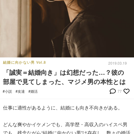
結婚に向かない男 Vol.8
2019.03.19
「誠実＝結婚向き」は幻想だった…？彼の
部屋で見てしまった、マジメ男の本性とは
#小説
#友達
#婚活
77
仕事に適性があるように、結婚にも向き不向きがある。
どんな爽やかイケメンでも、高学歴・高収入のハイスペ男
でも、残念ながら“結婚に向かない男”は存在し、数々の婚活