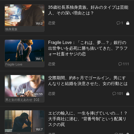
35歳社長系独身貴族。好みのタイプは芸能
人、その深い理由とは？
恋愛
1
Vol.2
独身貴族
Fragile Love：「これは、夢…？」銀行の
出世争いを必死に勝ち抜いてきた、アラフ
ォー社畜オヤジの恋
Vol.1
恋愛
111
Fragile Love
交際期間、約8ヶ月でゴールイン。男にす
んなりと結婚を決意させた、女の行動とは
恋愛
101
Vol.55
男と女の答えあわせ【Q】
エビの輸入に、一生を捧げていいの…！？
大手商社に潜む、“背番号制”という配属リ
スクの罠
Vol.7