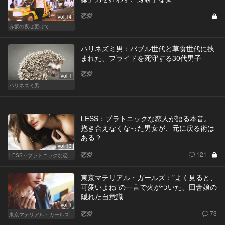
恋愛
Vol.14
赤坂の夜は更けて
ハリネズミ男：バブル世代と草食世代に挟
まれた、プライドを死守する30代男子
恋愛
Vol.1
ハリネズミ男
LESS：プラトニックな恋人が語る本音。
抱き合えなくなった男女が、元に戻る術は
ある？
Vol.13
恋愛
121
LESS～プラトニックな恋人～
東京マテリアル・ガールズ：”よく見ると、
可愛いよね”の一言で火がついた、田舎娘の
隠れた自意識
Vol.1
恋愛
73
東京マテリアル・ガールズ