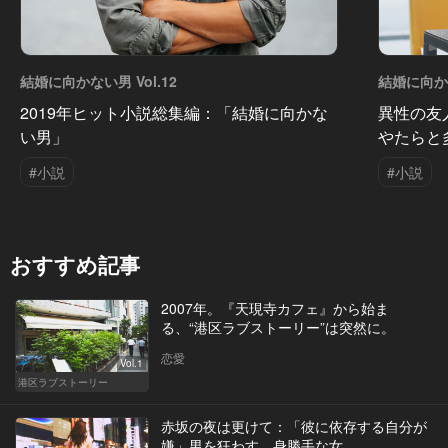
結婚に向かない男 Vol.12
結婚に向かな
2019年ヒット小説総集編：「結婚に向かな
異性の友人
い男」
やたらと
#小説
#小説
おすすめ記事
2007年。『天現寺カフェ』から始ま
る、“港区ラブストーリー”は突然に。
恋愛
Vol.1
港区ラブストーリー
赤坂の夜は更けて：「彼に依存する自分が
嫌」男を狂わす、身勝手な女