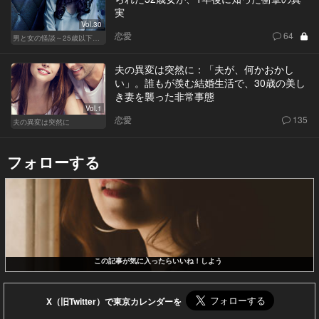
実
Vol.30
恋愛
64
男と女の怪談～25歳以下閲覧禁止～
夫の異変は突然に：「夫が、何かおかし
い」。誰もが羨む結婚生活で、30歳の美し
き妻を襲った非常事態
Vol.1
恋愛
135
夫の異変は突然に
フォローする
この記事が気に入ったらいいね！しよう
X（旧Twitter）で東京カレンダーを