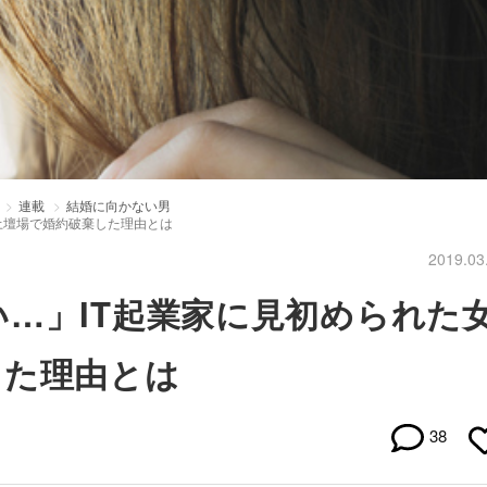
連載
結婚に向かない男
土壇場で婚約破棄した理由とは
2019.03
…」IT起業家に見初められた
した理由とは
38