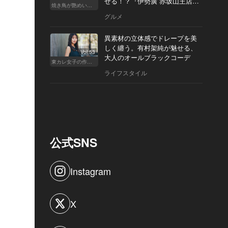
せる！？『伊勢廣 赤坂山王店』
焼き鳥が艶めいてきた
へ
グルメ
異素材の立体感でドレープを美
しく纏う。有村架純が魅せる、
Vol.53
大人のオールブラックコーデ
東カレ女子の作り方
ライフスタイル
公式SNS
Instagram
X