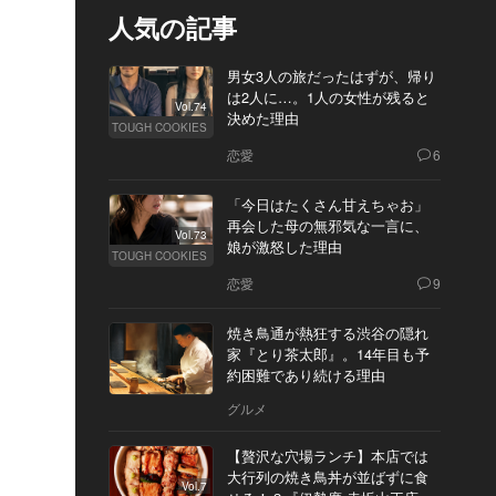
人気の記事
男女3人の旅だったはずが、帰り
は2人に…。1人の女性が残ると
Vol.74
決めた理由
TOUGH COOKIES
恋愛
6
「今日はたくさん甘えちゃお」
再会した母の無邪気な一言に、
Vol.73
娘が激怒した理由
TOUGH COOKIES
恋愛
9
焼き鳥通が熱狂する渋谷の隠れ
家『とり茶太郎』。14年目も予
約困難であり続ける理由
グルメ
【贅沢な穴場ランチ】本店では
大行列の焼き鳥丼が並ばずに食
Vol.7