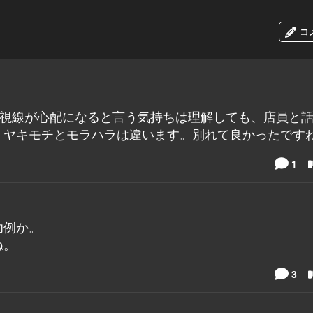
コ
の視線が心配になると言う気持ちは理解しても、店員と
。ヤキモチとモラハラは違います。別れて良かったです
1
功例か。
ね。
3