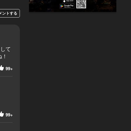
メントする
話して
ね！
99+
99+