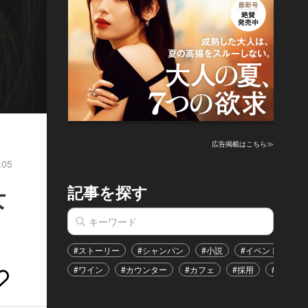
広告掲載はこちら≫
.05
記事を探す
女
#ストーリー
#シャンパン
#小説
#イベント
#
#ワイン
#カウンター
#カフェ
#採用
#恋愛