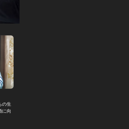
結婚に向かない男 Vol.9
結婚に向か
ちの生
36歳・総合商社勤務で貯蓄ゼ
「誠実
婚に向
ロ…！？独身貴族を謳歌しすぎた男
た…？
の、ありえない金銭感覚
ジメ男
#小説
#小説