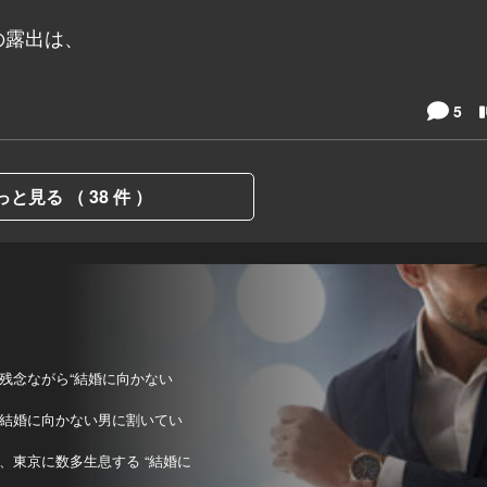
の露出は、
5
っと見る （ 38 件 ）
残念ながら“結婚に向かない
結婚に向かない男に割いてい
東京に数多生息する “結婚に