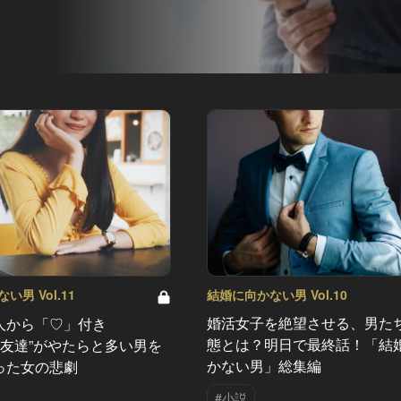
結婚に向かない男 Vol.10
男 Vol.11
婚活女子を絶望させる、男た
人から「♡」付き
態とは？明日で最終話！「結
“女友達”がやたらと多い男を
かない男」総集編
った女の悲劇
#小説