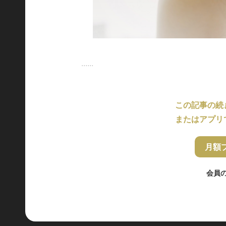
......
この記事の続
またはアプリ
月額
会員