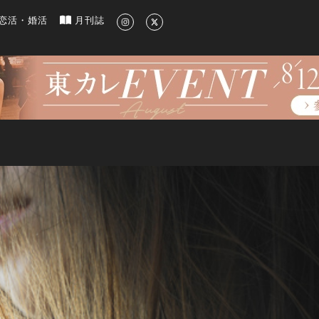
新のグルメ、洗練されたライフスタイル情報
恋活・婚活
月刊誌