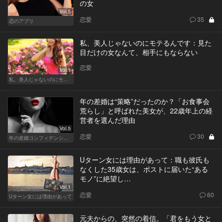
の女
Vol.5
恋愛
35
恋のアプリ
私、美人じゃないのにモテるんです：見た
目だけの女なんて、相手にもならない
恋愛
Vol.1
私、美人じゃないのにモテるんです。
年の差婚は“策略”だったのか？「お食事会
荒らし」と呼ばれた美女が、22歳年上の経
営者を選んだ理由
Vol.5
恋愛
30
年の差婚コンフィデンシャル
Uターン女には理由があって：職も彼氏も
なくした35歳女は、ポストに届いた“ある
モノ”に絶望し…
Vol.1
恋愛
60
Uターン女には理由があって
元夫からの、突然の着信。「君をもう女と