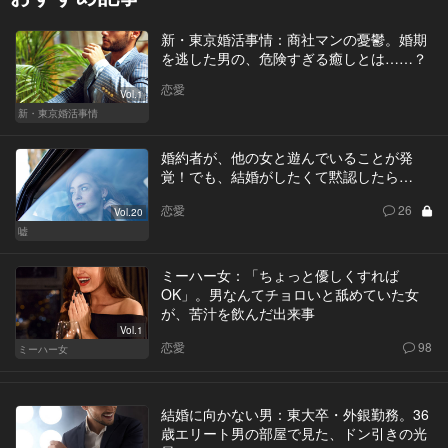
新・東京婚活事情：商社マンの憂鬱。婚期
を逃した男の、危険すぎる癒しとは……？
恋愛
Vol.1
新・東京婚活事情
婚約者が、他の女と遊んでいることが発
覚！でも、結婚がしたくて黙認したら…
恋愛
26
Vol.20
嘘
ミーハー女：「ちょっと優しくすれば
OK」。男なんてチョロいと舐めていた女
が、苦汁を飲んだ出来事
Vol.1
恋愛
98
ミーハー女
結婚に向かない男：東大卒・外銀勤務。36
歳エリート男の部屋で見た、ドン引きの光