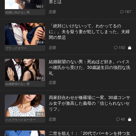
景とは
Vol.1
恋愛
187
結婚に向かない男
「絶対にいけないって、わかってるの
に」。夫を疑う妻が犯してしまった、夫婦
間の禁忌
Vol.9
恋愛
102
ブラックタワー
結婚願望のない男：死ぬほど好き。ハイス
ペ彼氏から受けた、30歳誕生日の強烈な洗
礼
Vol.1
恋愛
結婚願望のない男
両家顔合わせが修羅場に一変。30歳コンサ
ル女子が激高した義母の「信じられないセ
リフ」
Vol.6
恋愛
40
ハイブラパトローラー
二世を狙え！：「20代でバーキンを持つ女