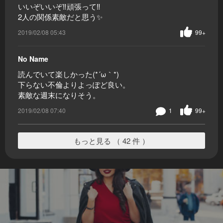
いいぞいいぞ‼︎頑張って‼︎
2人の関係素敵だと思う✨
2019/02/08 05:43
99+
No Name
読んでいて楽しかった(*´ω｀*)
下らない不倫よりよっぽど良い。
素敵な週末になりそう。
2019/02/08 07:40
1
99+
もっと見る （ 42 件 ）