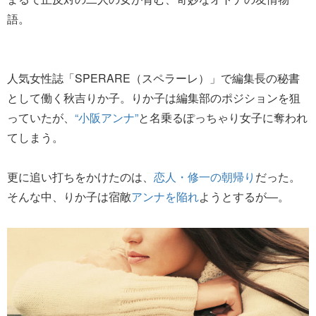
語。
人気女性誌「SPERARE（スペラーレ）」で編集長の秘書
として働く秋吉りか子。りか子は編集部のポジションを狙
っていたが、
“小阪アンナ”
と名乗るぽっちゃり女子に奪われ
てしまう。
更に追い打ちをかけたのは、
恋人・修一の朝帰り
だった。
そんな中、りか子は宿敵
アンナを陥れ
ようとするが―。