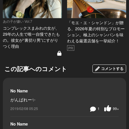
あの子が嫌い Vol.7
「モエ・エ・シャンドン」が贈
コンプレックスまみれの女が、
る、2026年夏の特別なプロモー
29年の人生で唯一自慢できたも
ション。極上のシャンパンを味
の。彼女が“裏切り男”にすがり
わえる厳選店舗を一挙紹介！
つく理由
PR
この記事へのコメント
コメントする
No Name
がんばれー✨
2019/02/08 05:25
1
99+
No Name