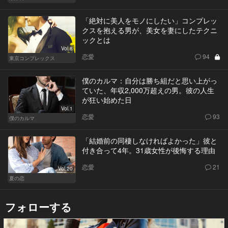
「絶対に美人をモノにしたい」コンプレッ
クスを抱える男が、美女を妻にしたテクニ
ックとは
Vol.8
恋愛
94
東京コンプレックス
僕のカルマ：自分は勝ち組だと思い上がっ
ていた、年収2,000万超えの男。彼の人生
が狂い始めた日
Vol.1
恋愛
93
僕のカルマ
「結婚前の同棲しなければよかった」彼と
付き合って4年。31歳女性が後悔する理由
恋愛
21
Vol.20
夏の恋
フォローする