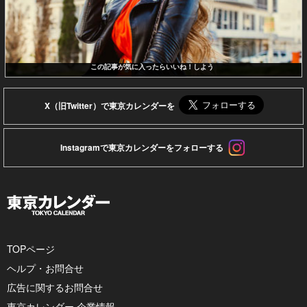
この記事が気に入ったらいいね！しよう
X（旧Twitter）で東京カレンダーを
Instagramで東京カレンダーをフォローする
TOPページ
ヘルプ・お問合せ
広告に関するお問合せ
東京カレンダー 企業情報