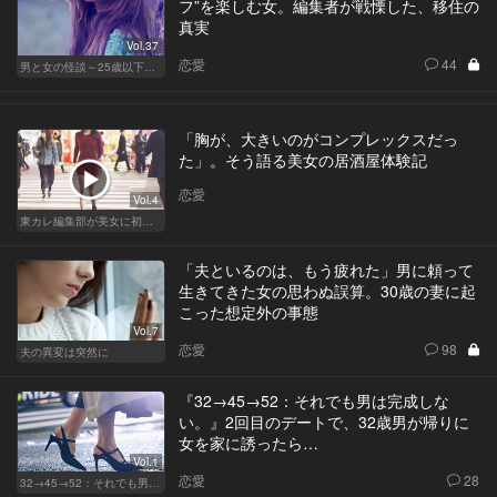
フ”を楽しむ女。編集者が戦慄した、移住の
真実
Vol.37
恋愛
44
男と女の怪談～25歳以下閲覧禁止～
「胸が、大きいのがコンプレックスだっ
た」。そう語る美女の居酒屋体験記
恋愛
Vol.4
東カレ編集部が美女に初体験させてみた
「夫といるのは、もう疲れた」男に頼って
生きてきた女の思わぬ誤算。30歳の妻に起
こった想定外の事態
Vol.7
恋愛
98
夫の異変は突然に
『32→45→52：それでも男は完成しな
い。』2回目のデートで、32歳男が帰りに
女を家に誘ったら…
Vol.1
恋愛
28
32→45→52：それでも男は完成しない。