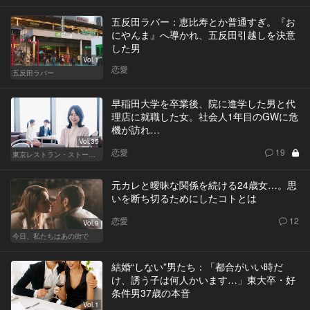
五反田ラバー：恵比寿とか普通すぎ。『お
にやんま』へ導かれ、五反田引越しを決意
した男
Vol.1
恋愛
五反田ラバー
早稲田大学を卒業後、院に進学した男と代
理店に就職した女。社会人1年目のGWに危
機が訪れ…
Vol.35
恋愛
19
東京レストラン・ストーリー
元カレと曖昧な関係を続ける24歳女…。思
いを断ち切るためにしたコトとは
恋愛
12
Vol.9
今日、私たちはあの街で
結婚“しない”男たち：「都合がいい時だ
け、誘う子は何人かいます…」東大卒・好
条件男37歳の本音
Vol.1