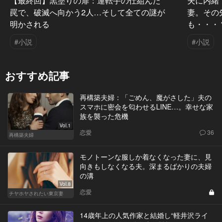
【最終回】黒塗りの扉：運転手の仕組んだ
夫に内緒
罠で、破滅へ向かう2人…そして全ての謎が
妻。その
明かされる
も・・・
#小説
#小説
おすすめ記事
再構築夫婦：「ごめん、魔がさした」夫の
スマホに密会を匂わせるLINE…。幸せな家
族を襲った危機
Vol.1
恋愛
36
再構築夫婦
モノトーンな服しか着なくなった妻に、見
向きもしなくなる夫。深まるばかりの夫婦
の溝
Vol.8
恋愛
チヤホヤされたい東京妻
14歳年上の人気作家と結婚し“軽井沢ライ