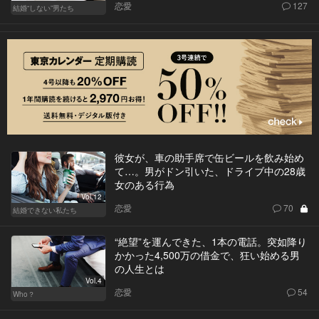
恋愛
127
結婚“しない”男たち
彼女が、車の助手席で缶ビールを飲み始め
て…。男がドン引いた、ドライブ中の28歳
女のある行為
Vol.12
恋愛
70
結婚できない私たち
“絶望”を運んできた、1本の電話。突如降り
かかった4,500万の借金で、狂い始める男
の人生とは
Vol.4
恋愛
54
Who？