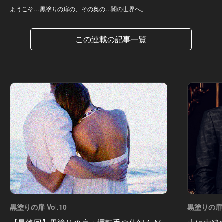
ようこそ…黒塗りの扉の、その奥の…闇の世界へ。
この連載の記事一覧
黒塗りの扉 Vol.10
黒塗りの扉 V