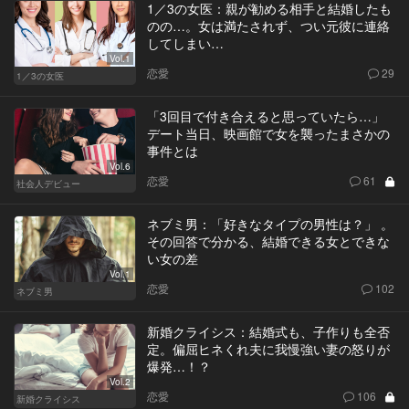
1／3の女医：親が勧める相手と結婚したも
のの…。女は満たされず、つい元彼に連絡
してしまい…
Vol.1
恋愛
29
1／3の女医
「3回目で付き合えると思っていたら…」
デート当日、映画館で女を襲ったまさかの
事件とは
Vol.6
恋愛
61
社会人デビュー
ネブミ男：「好きなタイプの男性は？」 。
その回答で分かる、結婚できる女とできな
い女の差
Vol.1
恋愛
102
ネブミ男
新婚クライシス：結婚式も、子作りも全否
定。偏屈ヒネくれ夫に我慢強い妻の怒りが
爆発…！？
Vol.2
恋愛
106
新婚クライシス