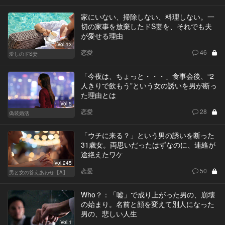
家にいない、掃除しない、料理しない。一
切の家事を放棄したドS妻を、それでも夫
が愛せる理由
Vol.13
恋愛
46
愛しのドS妻
「今夜は、ちょっと・・・」食事会後、“2
人きりで飲もう”という女の誘いを男が断っ
た理由とは
Vol.5
恋愛
28
偽装婚活
「ウチに来る？」という男の誘いを断った
31歳女。両思いだったはずなのに、連絡が
途絶えたワケ
Vol.245
恋愛
50
男と女の答えあわせ【A】
Who？：「嘘」で成り上がった男の、崩壊
の始まり。名前と顔を変えて別人になった
男の、悲しい人生
Vol.1