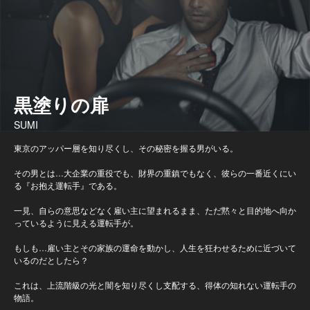
黒塗りの扉
SUMI
東京のアッパー層を知り尽くし、その秘密を握る男がいる。
その男とは…大企業の重役でも、財界の重鎮でもなく、彼らの一番近くにい
る『お抱え運転手』である。
一見、自らの意思などなく雇い主に望まれるまま、ただ黙々と目的地へ向か
っているように見える運転手が。
もしも…雇い主とその家族の運命を動かし、人生を狂わせるために近づいて
いるのだとしたら？
これは、上流階級の光と闇を知り尽くし支配する、得体の知れない運転手の
物語。