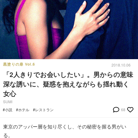
黒塗りの扉 Vol.6
2018.10.06
「2人きりでお会いしたい」。男からの意味
深な誘いに、疑惑を抱えながらも揺れ動く
女心
SUMI
#小説
#ホテル
#レストラン
68
東京のアッパー層を知り尽くし、その秘密を握る男がい
る。