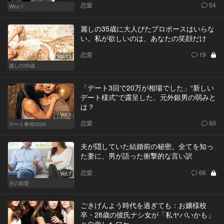
恋愛
54
Who？
麗しの35歳に大人びたプロポースはいらな
い。私が欲しいのは、あなたの笑顔だけ
恋愛
19
Vol.13
麗しの35歳
「デート3回で20万が相場でした」“新しい
デート様式”で露呈した、元外銀男の弱みと
は？
Vol.1
恋愛
60
デート事情2020
夫が隠していた結婚前の秘密。全てを知っ
た妻に、男が語った衝撃的な言い訳
恋愛
66
Vol.7
夫の寵愛
ごきげんよう時代を過ぎても：お嬢様校
卒・28歳の彼氏ナシ女が「私ヤバいかも」