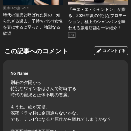
黒塗りの扉 Vol.5
「モエ・エ・シャンドン」が贈
時代の寵児と呼ばれた男の、知
る、2026年夏の特別なプロモー
られざる過去。子持ちバツ1女性
ション。極上のシャンパンを味
を妻にするに至った、強烈なる
わえる厳選店舗を一挙紹介！
欲望
PR
この記事へのコメント
コメントする
No Name
別荘の夕陽から
特別なワインをはさんで対峙する
時代の寵児と正体不明の悪魔。
もうね、絵が完璧。
深夜ドラマ枠に企画通らないかな。
でも、テレビになると原作から離れてしまうかな？