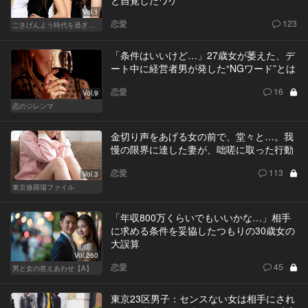
と自覚したワケ
Vol.1
恋愛
123
ごきげんよう時代を過ぎても
「条件はいいけど…」27歳女が萎えた、デ
ート中に経営者男が発した“NGワード”とは
恋愛
16
Vol.9
恋のジレンマ
金切り声をあげる女の前で、堂々と…。我
慢の限界に達した妻が、咄嗟に取った行動
恋愛
113
Vol.3
東京修羅場ファイル
「年収800万くらいでもいいかな…」相手
に求める条件を妥協したつもりの30歳女の
大誤算
Vol.260
恋愛
45
男と女の答えあわせ【A】
東京23区男子：センスない女は相手にされ