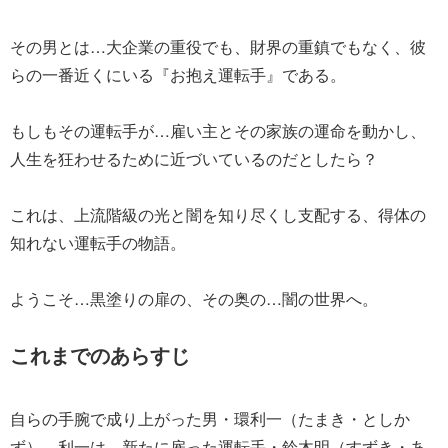
その男とは…大企業の重役でも、財界の重鎮でもなく、彼
らの一番近くにいる『お抱え運転手』である。
もしもその運転手が…雇い主とその家族の運命を動かし、
人生を狂わせるために近づいているのだとしたら？
これは、上流階級の光と闇を知り尽くし支配する、得体の
知れない運転手の物語。
ようこそ…黒塗りの扉の、その奥の…闇の世界へ。
これまでのあらすじ
自らの手腕で成り上がった男・環利一（たまき・としか
ず）。利一は、新たに雇った運転手・鈴木明（すずき・あ