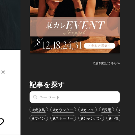
広告掲載はこちら≫
.08
記事を探す
#焼き鳥
#カウンター
#カフェ
#採用
#恋愛
#ワイン
#ストーリー
#シャンパン
#小説
#イ