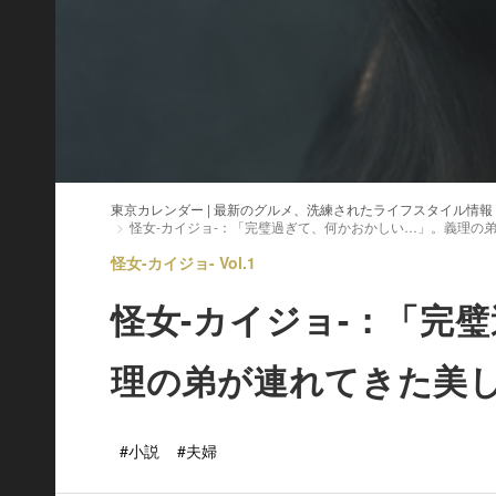
東京カレンダー | 最新のグルメ、洗練されたライフスタイル情報
怪女-カイジョ-：「完璧過ぎて、何かおかしい…」。義理の
怪女-カイジョ- Vol.1
怪女-カイジョ-：「完
理の弟が連れてきた美
#小説
#夫婦