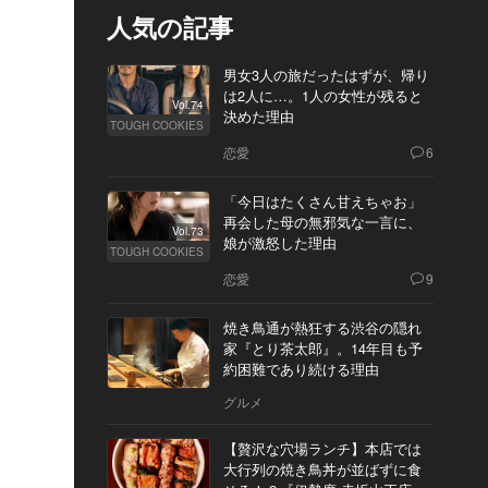
人気の記事
男女3人の旅だったはずが、帰り
は2人に…。1人の女性が残ると
Vol.74
決めた理由
TOUGH COOKIES
恋愛
6
「今日はたくさん甘えちゃお」
再会した母の無邪気な一言に、
Vol.73
娘が激怒した理由
TOUGH COOKIES
恋愛
9
焼き鳥通が熱狂する渋谷の隠れ
家『とり茶太郎』。14年目も予
約困難であり続ける理由
グルメ
【贅沢な穴場ランチ】本店では
大行列の焼き鳥丼が並ばずに食