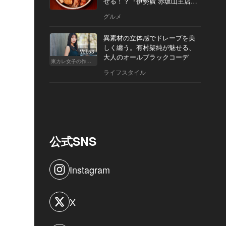
せる！？『伊勢廣 赤坂山王店』
へ
グルメ
異素材の立体感でドレープを美
しく纏う。有村架純が魅せる、
Vol.53
大人のオールブラックコーデ
東カレ女子の作り方
ライフスタイル
公式SNS
Instagram
X