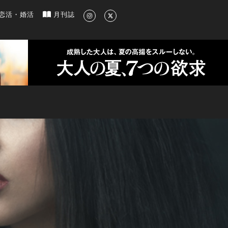
新のグルメ、洗練されたライフスタイル情報
恋活・婚活
月刊誌