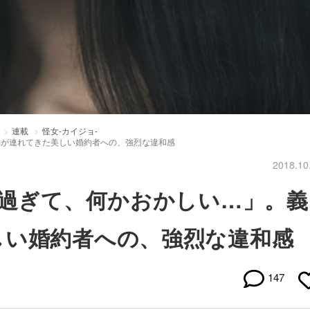
連載
怪女-カイジョ-
弟が連れてきた美しい婚約者への、強烈な違和感
2018.10
璧過ぎて、何かおかしい…」。義
しい婚約者への、強烈な違和感
147