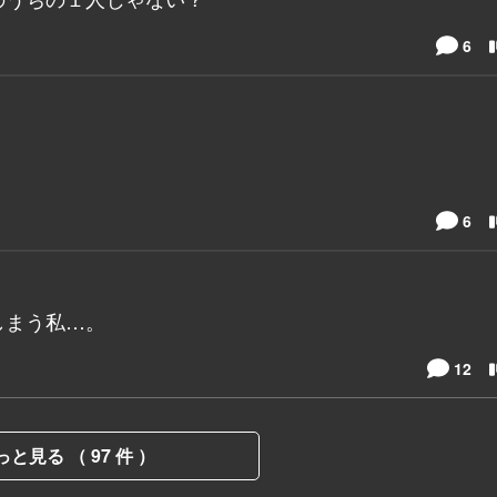
6
6
しまう私…。
12
っと見る （ 97 件 ）