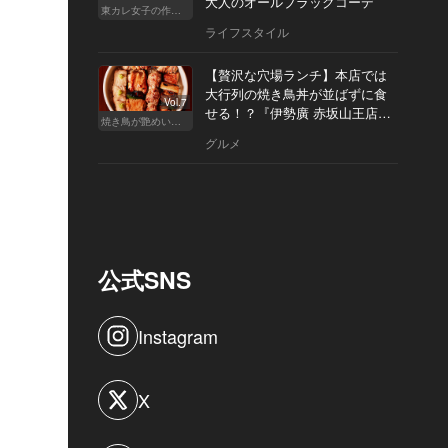
大人のオールブラックコーデ
東カレ女子の作り方
ライフスタイル
【贅沢な穴場ランチ】本店では
大行列の焼き鳥丼が並ばずに食
Vol.7
せる！？『伊勢廣 赤坂山王店』
焼き鳥が艶めいてきた
へ
グルメ
公式SNS
Instagram
X