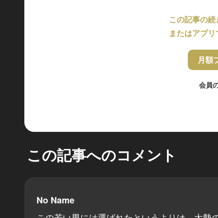
この記事の続
またはアプリ
月額
会員
この記事へのコメント
No Name
この若い男には選ばれたというよりは、大勢