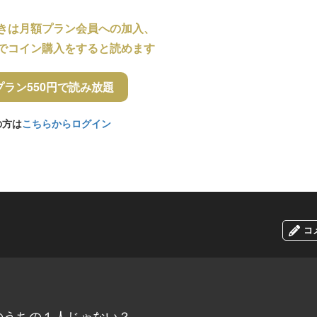
きは月額プラン会員への加入、
でコイン購入をすると読めます
プラン550円で読み放題
の方は
こちらからログイン
コ
のうちの１人じゃない？