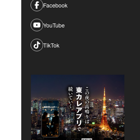
Facebook
YouTube
TikTok