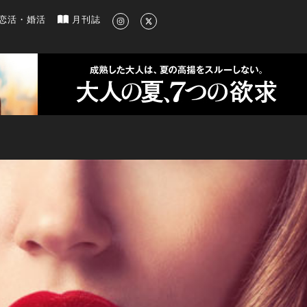
新のグルメ、洗練されたライフスタイル情報
恋活・婚活
月刊誌