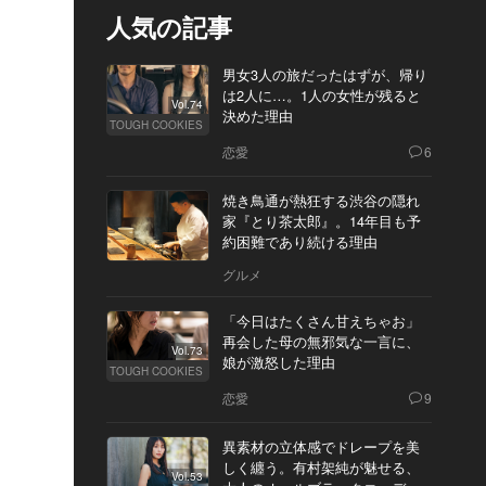
人気の記事
男女3人の旅だったはずが、帰り
は2人に…。1人の女性が残ると
Vol.74
決めた理由
TOUGH COOKIES
恋愛
6
焼き鳥通が熱狂する渋谷の隠れ
家『とり茶太郎』。14年目も予
約困難であり続ける理由
グルメ
「今日はたくさん甘えちゃお」
再会した母の無邪気な一言に、
Vol.73
娘が激怒した理由
TOUGH COOKIES
恋愛
9
異素材の立体感でドレープを美
しく纏う。有村架純が魅せる、
Vol.53