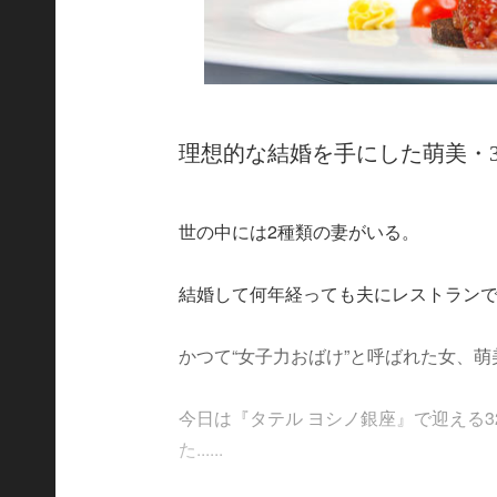
理想的な結婚を手にした萌美・3
世の中には2種類の妻がいる。
結婚して何年経っても夫にレストラン
かつて“女子力おばけ”と呼ばれた女、萌
今日は『タテル ヨシノ銀座』で迎える
た......