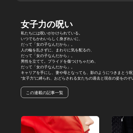
女子力の呪い
私たちには呪いがかけられている。
いつでもかわいらしく身ぎれいに、
だって「女の子なんだから」。
人の輪を乱さずに、まわりに気を配るの、
だって「女の子なんだから」。
男性を立てて。プライドを傷つけちゃだめ、
だって「女の子なんだから」。
キャリアを手にし、妻や母となっても、影のようにつきまとう呪
“女子力”に縛られ、おどらされる女たちの過去と現在の姿をのぞ
この連載の記事一覧