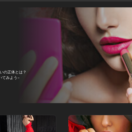
いの正体とは？
いてみよう−