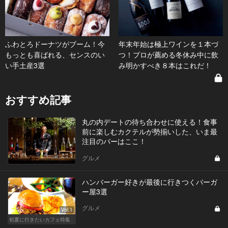
ふわとろドーナツがブーム！今
年末年始は極上ワインを１本づ
もっとも喜ばれる、センスのい
つ！プロが薦める冬休み中に飲
い手土産3選
み明かすべき８本はこれだ！
おすすめ記事
丸の内デートの待ち合わせに使える！食事
前に楽しむカクテルが勢揃いした、いま最
注目のバーはここ！
グルメ
ハンバーガー好きが最後に行きつくバーガ
ー屋3選
グルメ
Vol.1
初夏に行きたいカフェ特集