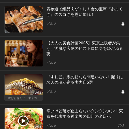
表参道で絶品肉づくし！食の宝庫『あまく
さ』のスゴさを思い知れ！
グルメ
【大人の美食計画2025】東京上級者が集
う、洒脱な広尾のビストロに身をゆだねる
夜
グルメ
『すし匠』系の鮨なら間違いない！握りに
名人の魂が宿る実力店5選
グルメ
Vol.2
一度は行きたい、東京の鮨の名店
辛いけど箸が止まらないタンタンメン！東
京を代表する神楽坂の四川の名店へ
グルメ
3
Vol.3