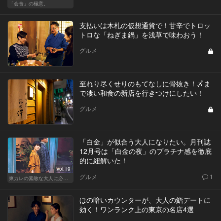
「会食」の極意。
支払いは木札の仮想通貨で！甘辛でトロッ
トロな「ねぎま鍋」を浅草で味わおう！
グルメ
至れり尽くせりのもてなしに骨抜き！〆ま
で凄い和食の新店を行きつけにしたい！
グルメ
「白金」が似合う大人になりたい。月刊誌
12月号は「白金の夜」のプラチナ感を徹底
的に紐解いた！
Vol.19
グルメ
1
東カレの素敵な大人に必要なこと
ほの暗いカウンターが、大人の鮨デートに
効く！ワンランク上の東京の名店4選