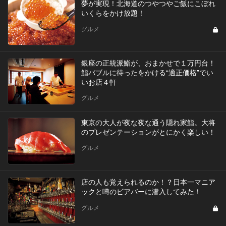
夢が実現！北海道のつやつやご飯にこぼれ
いくらをかけ放題！
グルメ
銀座の正統派鮨が、おまかせで１万円台！
鮨バブルに待ったをかける“適正価格”でい
いお店４軒
グルメ
東京の大人が夜な夜な通う隠れ家鮨。大将
のプレゼンテーションがとにかく楽しい！
グルメ
店の人も覚えられるのか！？日本一マニア
ックと噂のビアバーに潜入してみた！
グルメ