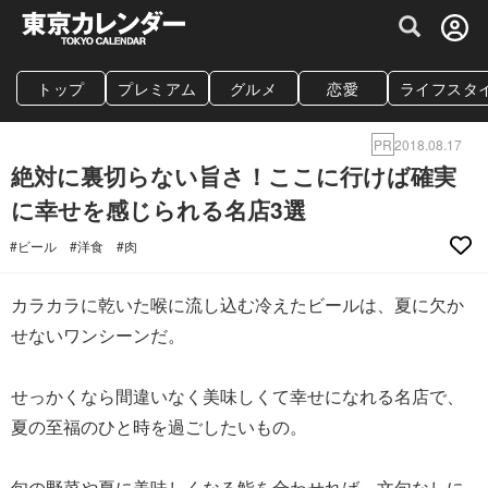
グルメ情報・プレミアムレストラン予約サイト
トップ
プレミアム
グルメ
恋愛
ライフスタ
PR
2018.08.17
絶対に裏切らない旨さ！ここに行けば確実
に幸せを感じられる名店3選
#ビール
#洋食
#肉
カラカラに乾いた喉に流し込む冷えたビールは、夏に欠か
せないワンシーンだ。
せっかくなら間違いなく美味しくて幸せになれる名店で、
夏の至福のひと時を過ごしたいもの。
旬の野菜や夏に美味しくなる鮨を合わせれば、文句なしに