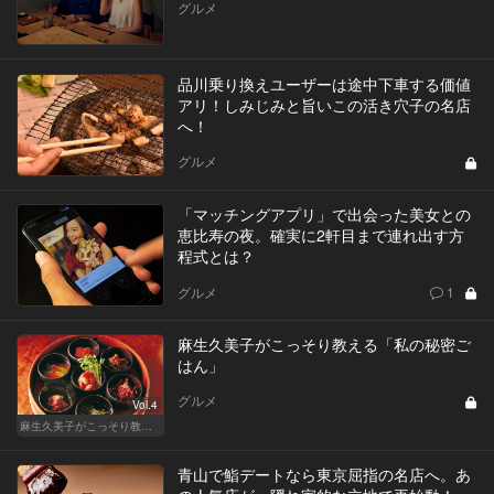
グルメ
品川乗り換えユーザーは途中下車する価値
アリ！しみじみと旨いこの活き穴子の名店
へ！
グルメ
「マッチングアプリ」で出会った美女との
恵比寿の夜。確実に2軒目まで連れ出す方
程式とは？
グルメ
1
麻生久美子がこっそり教える「私の秘密ご
はん」
グルメ
Vol.4
麻生久美子がこっそり教える「私の秘密ごはん」
青山で鮨デートなら東京屈指の名店へ。あ