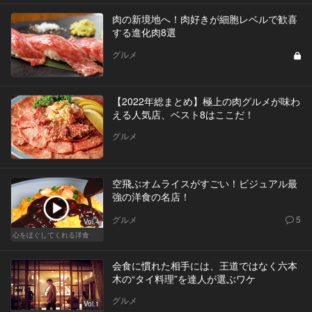
肉の新境地へ！肉好きが細胞レベルで歓喜
する進化肉8選
グルメ
【2022年総まとめ】極上の肉グルメが味わ
える人気店、ベスト8はここだ！
グルメ
空飛ぶオムライスがすごい！ビジュアル最
強の洋食の名店！
グルメ
5
Vol.4
心をほぐしてくれる洋食
会食に慣れた相手には、王道ではなく六本
木の“タイ料理”を達人が選ぶワケ
グルメ
Vol.1