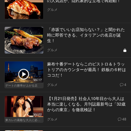
の人気店が、隠れ家的な立地で再始動！
グルメ
「赤坂でいいお店知らない？」と聞かれた
時に即答できる、イタリアンの名店が誕
生！
グルメ
麻布十番デートならこのビストロ＆トラッ
トリアのカウンターが最高！ 鉄板の６軒は
ココだ！
Vol.17
グルメ
4
デートの勝率が上がる店
【1月21日発売】社会人10年目から大人は
本当に楽しくなる。月刊誌最新号は「32歳
からの東京」を徹底検証！
Vol.22
グルメ
48
東カレの素敵な大人に必要なこと