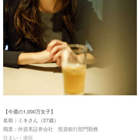
【今週の1,000万女子】
名前：ミキさん（27歳）
職業：外資系証券会社 投資銀行部門勤務
住まい：港区