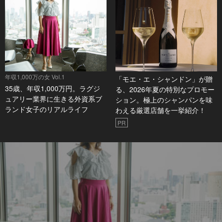
年収1,000万の女 Vol.1
「モエ・エ・シャンドン」が贈
35歳、年収1,000万円。ラグジ
る、2026年夏の特別なプロモー
ュアリー業界に生きる外資系ブ
ション。極上のシャンパンを味
ランド女子のリアルライフ
わえる厳選店舗を一挙紹介！
PR