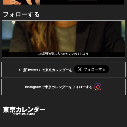
フォローする
この記事が気に入ったらいいね！しよう
X（旧Twitter）で東京カレンダーを
Instagramで東京カレンダーをフォローする